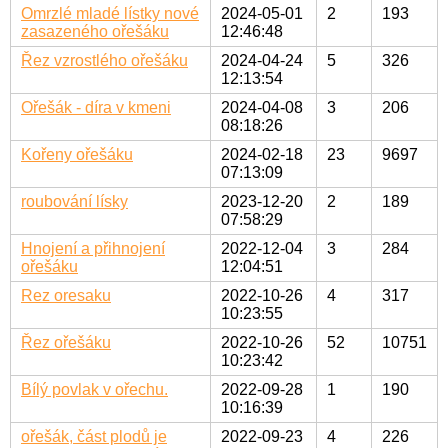
Omrzlé mladé lístky nové
2024-05-01
2
193
zasazeného ořešáku
12:46:48
Řez vzrostlého ořešáku
2024-04-24
5
326
12:13:54
Ořešák - díra v kmeni
2024-04-08
3
206
08:18:26
Kořeny ořešáku
2024-02-18
23
9697
07:13:09
roubování lísky
2023-12-20
2
189
07:58:29
Hnojení a přihnojení
2022-12-04
3
284
ořešáku
12:04:51
Rez oresaku
2022-10-26
4
317
10:23:55
Řez ořešáku
2022-10-26
52
10751
10:23:42
Bílý povlak v ořechu.
2022-09-28
1
190
10:16:39
ořešák, část plodů je
2022-09-23
4
226