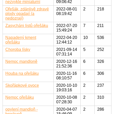
nezvykle miniaturní
09:06:42
Ořešák, zdánlivě zdravé
2022-08-01
2
218
plody opadají (a
08:19:42
nedozrají)
Zasycháni listů ořešáku
2022-07-20
7
211
15:49:24
Napadený kment
2022-04-20
10
536
ořešáku
12:44:12
Choroba lísky
2021-09-14
5
252
07:31:14
Nemoc mandloně
2020-12-16
6
326
21:52:36
Houba na ořešáku
2020-11-16
6
306
08:10:57
Skořápkové ovoce
2020-10-10
2
237
19:03:16
Nemoc ořešáku
2020-10-08
2
310
07:28:30
opylení mandloň -
2020-04-07
2
286
broskvoň
15:46:09