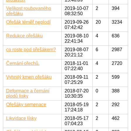
Velikost roubovaného
2019-10-07
2
394
ořešáku
08:32:50
Ořešák téměř neplodí
2019-09-26
20
3234
07:42:42
Redukce ořešáku
2019-08-10
4
636
22:41:34
co roste pod ořešákem?
2019-08-07
6
2987
20:21:12
Černání ořechů.
2018-11-01
4
2720
07:22:40
Vyhnilý kmen ořešáku
2018-09-11
2
599
07:25:29
Deformace a černání
2018-07-20
0
388
plodů lisky
10:30:35
Ořešáky semenace
2018-05-19
2
292
17:24:18
Likvidace lísky
2018-05-17
2
462
07:04:23