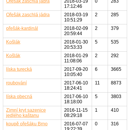
Ořešák zaschlá jádra
2018-03-19
0
283
17:12:46
Ořešák zaschlá jádra
2018-03-19
2
285
10:51:29
ořešák-kardinál
2018-02-09
2
379
20:59:44
Košlák
2018-01-30
5
535
20:53:33
Košlák
2018-01-29
2
292
11:08:06
líska turecká
2017-09-20
6
3665
10:05:40
roubování
2017-06-10
11
8873
18:24:41
líska obecná
2017-06-10
5
3803
18:18:00
Zimní kryt sazenice
2016-11-15
1
410
jedlého kaštanu
08:29:18
koupě ořešáku Brno
2016-07-07
0
316
19:22:39