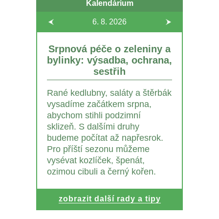
Kalendárium
6. 8.
2026
Srpnová péče o zeleniny a
bylinky: výsadba, ochrana,
sestřih
Rané kedlubny, saláty a štěrbák
vysadíme začátkem srpna,
abychom stihli podzimní
sklizeň. S dalšími druhy
budeme počítat až napřesrok.
Pro příští sezonu můžeme
vysévat kozlíček, špenát,
ozimou cibuli a černý kořen.
zobrazit další rady a tipy