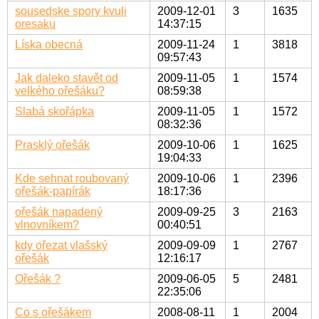
sousedske spory kvuli
2009-12-01
3
1635
oresaku
14:37:15
Líska obecná
2009-11-24
1
3818
09:57:43
Jak daleko stavět od
2009-11-05
1
1574
velkého ořešáku?
08:59:38
Slabá skořápka
2009-11-05
1
1572
08:32:36
Prasklý ořešák
2009-10-06
1
1625
19:04:33
Kde sehnat roubovaný
2009-10-06
1
2396
ořešák-papírák
18:17:36
ořešák napadený
2009-09-25
3
2163
vlnovníkem?
00:40:51
kdy ořezat vlašský
2009-09-09
1
2767
ořešák
12:16:17
Ořešák ?
2009-06-05
5
2481
22:35:06
Co s ořešákem
2008-08-11
1
2004