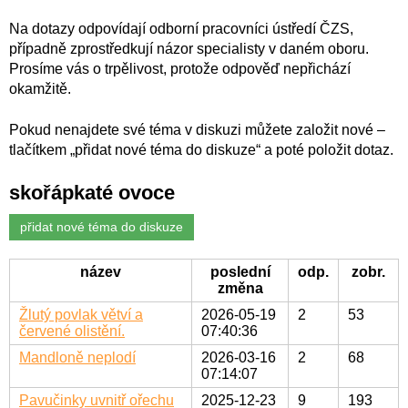
Na dotazy odpovídají odborní pracovníci ústředí ČZS,
případně zprostředkují názor specialisty v daném oboru.
Prosíme vás o trpělivost, protože odpověď nepřichází
okamžitě.
Pokud nenajdete své téma v diskuzi můžete založit nové –
tlačítkem „přidat nové téma do diskuze“ a poté položit dotaz.
skořápkaté ovoce
přidat nové téma do diskuze
název
poslední
odp.
zobr.
změna
Žlutý povlak větví a
2026-05-19
2
53
červené olistění.
07:40:36
Mandloně neplodí
2026-03-16
2
68
07:14:07
Pavučinky uvnitř ořechu
2025-12-23
9
193