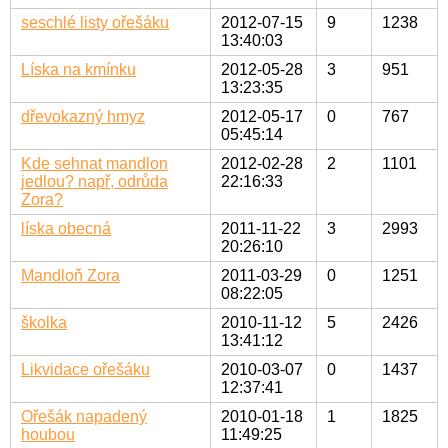
seschlé listy ořešáku
2012-07-15
9
1238
13:40:03
Líska na kmínku
2012-05-28
3
951
13:23:35
dřevokazný hmyz
2012-05-17
0
767
05:45:14
Kde sehnat mandlon
2012-02-28
2
1101
jedlou? např, odrůda
22:16:33
Zora?
líska obecná
2011-11-22
3
2993
20:26:10
Mandloň Zora
2011-03-29
0
1251
08:22:05
školka
2010-11-12
5
2426
13:41:12
Likvidace ořešáku
2010-03-07
0
1437
12:37:41
Ořešák napadený
2010-01-18
1
1825
houbou
11:49:25