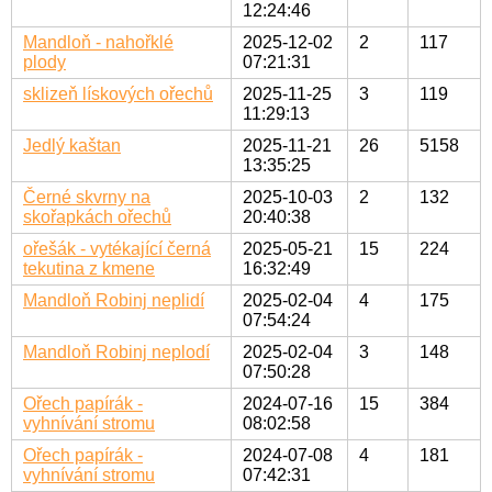
12:24:46
Mandloň - nahořklé
2025-12-02
2
117
plody
07:21:31
sklizeň lískových ořechů
2025-11-25
3
119
11:29:13
Jedlý kaštan
2025-11-21
26
5158
13:35:25
Černé skvrny na
2025-10-03
2
132
skořapkách ořechů
20:40:38
ořešák - vytékající černá
2025-05-21
15
224
tekutina z kmene
16:32:49
Mandloň Robinj neplidí
2025-02-04
4
175
07:54:24
Mandloň Robinj neplodí
2025-02-04
3
148
07:50:28
Ořech papírák -
2024-07-16
15
384
vyhnívání stromu
08:02:58
Ořech papírák -
2024-07-08
4
181
vyhnívání stromu
07:42:31