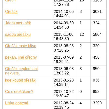
Ořech
2014-11-24
20
3183
17:27:28
Ořešák
2014-10-05
3
3021
14:44:01
Jádra meruněk
2014-09-30
1
324
14:34:50
sadba ořešáku
2013-11-06
12
5804
16:43:30
Ořešák roste křivo
2013-08-23
2
320
07:26:25
pekan, jiné ořechy
2013-07-09
2
456
19:29:51
Ořešák neplodí ani
2013-06-03
3
950
nekvete.
13:03:22
kde koupit ořešák
2013-01-28
1
936
14:39:14
Co s ořešákem?
2012-10-22
0
853
19:30:47
Líska obecná
2012-08-24
4
3290
22:19:45