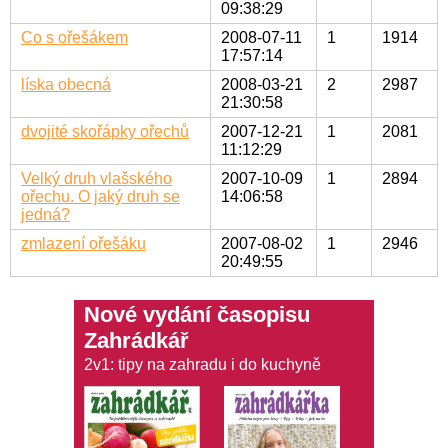
09:38:29
Co s ořešákem
2008-07-11
1
1914
17:57:14
líska obecná
2008-03-21
2
2987
21:30:58
dvojité skořápky ořechů
2007-12-21
1
2081
11:12:29
Velký druh vlašského
2007-10-09
1
2894
ořechu. O jaký druh se
14:06:58
jedná?
zmlazení ořešáku
2007-08-02
1
2946
20:49:55
Nové vydání časopisu
Zahrádkář
2v1: tipy na zahradu i do kuchyně