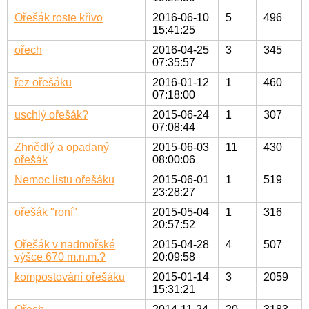
Ořešák roste křivo
2016-06-10
5
496
15:41:25
ořech
2016-04-25
3
345
07:35:57
řez ořešáku
2016-01-12
1
460
07:18:00
uschlý ořešák?
2015-06-24
1
307
07:08:44
Zhnědlý a opadaný
2015-06-03
11
430
ořešák
08:00:06
Nemoc listu ořešáku
2015-06-01
1
519
23:28:27
ořešák "roní"
2015-05-04
1
316
20:57:52
Ořešák v nadmořské
2015-04-28
4
507
výšce 670 m.n.m.?
20:09:58
kompostování ořešáku
2015-01-14
3
2059
15:31:21