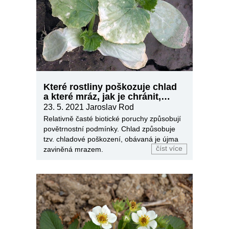
Které rostliny poškozuje chlad
a které mráz, jak je chránit,
ošetřit
23. 5. 2021
Jaroslav Rod
Relativně časté biotické poruchy způsobují
povětrnostní podmínky. Chlad způsobuje
tzv. chladové poškození, obávaná je újma
číst více
zaviněná mrazem.