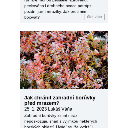
peckového i drobného ovoce potrápit
pozdní jarní mrazíky. Jak proti nim
číst více
bojovat?
Jak chránit zahradní borůvky
před mrazem?
25. 1. 2023
Lukáš Váňa
Zahradní borůvky zimní mráz
nepoškozuje, snad s výjimkou některých
horských oblastí. Uvádí se, že vydrží i