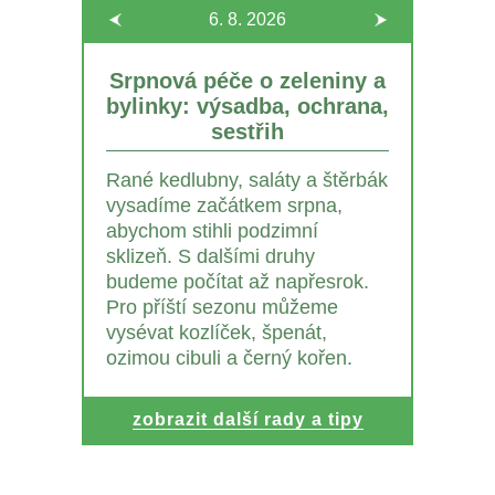
6. 8.
2026
Srpnová péče o zeleniny a
bylinky: výsadba, ochrana,
sestřih
Rané kedlubny, saláty a štěrbák
vysadíme začátkem srpna,
abychom stihli podzimní
sklizeň. S dalšími druhy
budeme počítat až napřesrok.
Pro příští sezonu můžeme
vysévat kozlíček, špenát,
ozimou cibuli a černý kořen.
zobrazit další rady a tipy