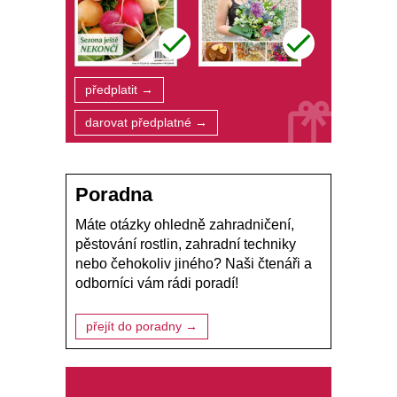
předplatit →
darovat předplatné →
Poradna
Máte otázky ohledně zahradničení,
pěstování rostlin, zahradní techniky
nebo čehokoliv jiného? Naši čtenáři a
odborníci vám rádi poradí!
přejít do poradny →