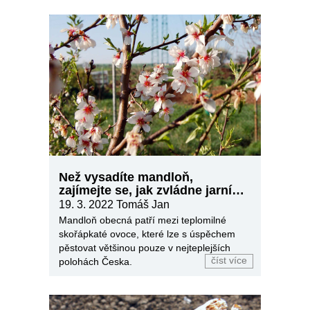
Než vysadíte mandloň,
zajímejte se, jak zvládne jarní
mráz
19. 3. 2022
Tomáš Jan
Mandloň obecná patří mezi teplomilné
skořápkaté ovoce, které lze s úspěchem
pěstovat většinou pouze v nejteplejších
číst více
polohách Česka.