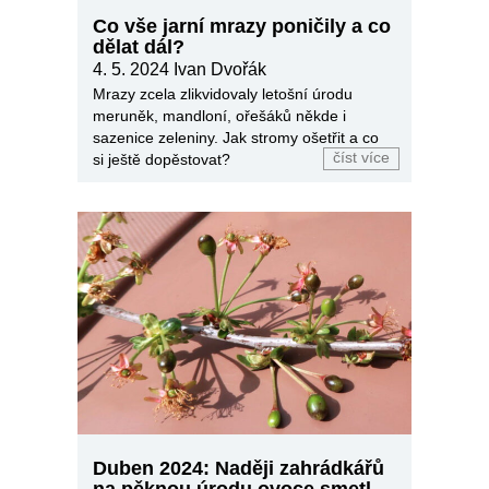
Co vše jarní mrazy poničily a co
dělat dál?
4. 5. 2024
Ivan Dvořák
Mrazy zcela zlikvidovaly letošní úrodu
meruněk, mandloní, ořešáků někde i
sazenice zeleniny. Jak stromy ošetřit a co
číst více
si ještě dopěstovat?
Duben 2024: Naději zahrádkářů
na pěknou úrodu ovoce smetl