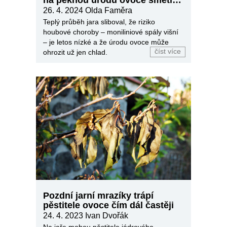
mráz
26. 4. 2024
Olda Faměra
Teplý průběh jara sliboval, že riziko
houbové choroby – moniliniové spály višní
– je letos nízké a že úrodu ovoce může
číst více
ohrozit už jen chlad.
Pozdní jarní mrazíky trápí
pěstitele ovoce čím dál častěji
24. 4. 2023
Ivan Dvořák
Na jaře mohou pěstitele jádrového,