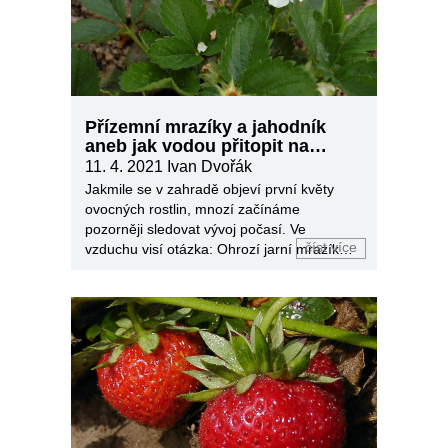
Přízemní mrazíky a jahodník
aneb jak vodou přitopit na
záhoně
11. 4. 2021
Ivan Dvořák
Jakmile se v zahradě objeví první květy
ovocných rostlin, mnozí začínáme
pozorněji sledovat vývoj počasí. Ve
číst více
vzduchu visí otázka: Ohrozí jarní mrazíky
úrodu ovoce?