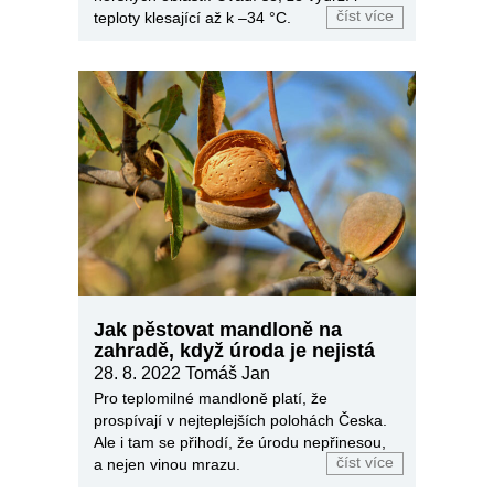
číst více
teploty klesající až k –34 °C.
Jak pěstovat mandloně na
zahradě, když úroda je nejistá
28. 8. 2022
Tomáš Jan
Pro teplomilné mandloně platí, že
prospívají v nejteplejších polohách Česka.
Ale i tam se přihodí, že úrodu nepřinesou,
číst více
a nejen vinou mrazu.