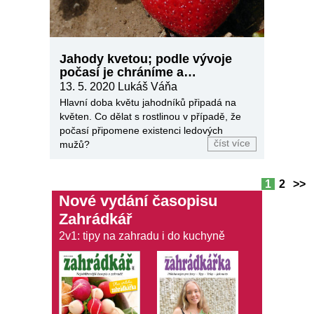
Jahody kvetou; podle vývoje
počasí je chráníme a
zavlažujeme
13. 5. 2020
Lukáš Váňa
Hlavní doba květu jahodníků připadá na
květen. Co dělat s rostlinou v případě, že
počasí připomene existenci ledových
číst více
mužů?
1
2
>>
Nové vydání časopisu
Zahrádkář
2v1: tipy na zahradu i do kuchyně