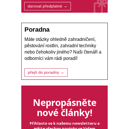
darovat předplatné →
Poradna
Máte otázky ohledně zahradničení,
pěstování rostlin, zahradní techniky
nebo čehokoliv jiného? Naši čtenáři a
odborníci vám rádi poradí!
přejít do poradny →
Nepropásněte
nové články!
Přihlaste se k našemu newsletteru a
mějte všechny novinky ve Vašem