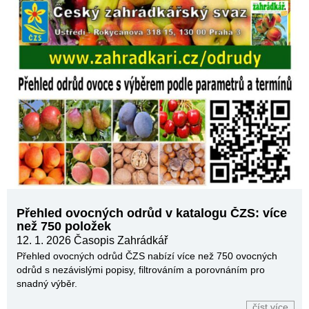
Přehled ovocných odrůd v katalogu ČZS: více
než 750 položek
12. 1. 2026
Časopis Zahrádkář
Přehled ovocných odrůd ČZS nabízí více než 750 ovocných
odrůd s nezávislými popisy, filtrováním a porovnáním pro
snadný výběr.
číst více