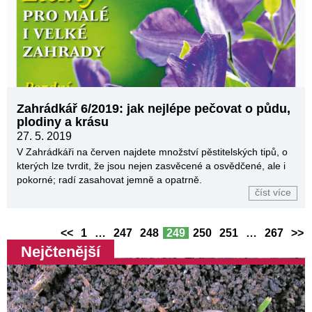
Zahrádkář 6/2019: jak nejlépe pečovat o půdu,
plodiny a krásu
27. 5. 2019
V Zahrádkáři na červen najdete množství pěstitelských tipů, o
kterých lze tvrdit, že jsou nejen zasvěcené a osvědčené, ale i
pokorné; radí zasahovat jemně a opatrně.
číst více
<<
1
…
247
248
249
250
251
…
267
>>
Nejčtenější