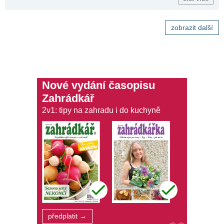
zobrazit další
Nové vydání časopisu
Zahrádkář
2v1: tipy na zahradu i do kuchyně
předplatit →