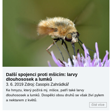
Další spojenci proti mšicím: larvy
dlouhososek a lumků
3. 6. 2019
Zdroj: časopis Zahrádkář
Ke hmyzu, který požírá mj. mšice, patří také larvy
dlouhososek a lumků. Dospělci obou druhů se však živí pylem
a nektarem z květů.
číst více