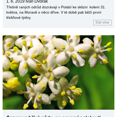
1. 6. 2019
Ivan Dvořák
Třešně raných odrůd dozrávají v Polabí ke sklizni kolem 31.
května, na Moravě o něco dříve. V té době pak běží první
třešňové týdny.
číst více