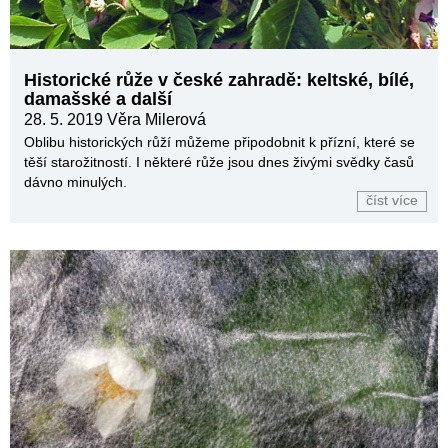
Historické růže v české zahradě: keltské, bílé,
damašské a další
28. 5. 2019
Věra Milerová
Oblibu historických růží můžeme připodobnit k přízní, které se
těší starožitností. I některé růže jsou dnes živými svědky časů
dávno minulých.
číst více