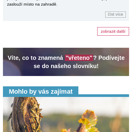
zaslouží místo na zahradě.
číst více
zobrazit další
Víte, co to znamená
"vřeteno"
? Podívejte
se do našeho slovníku!
Mohlo by vás zajímat