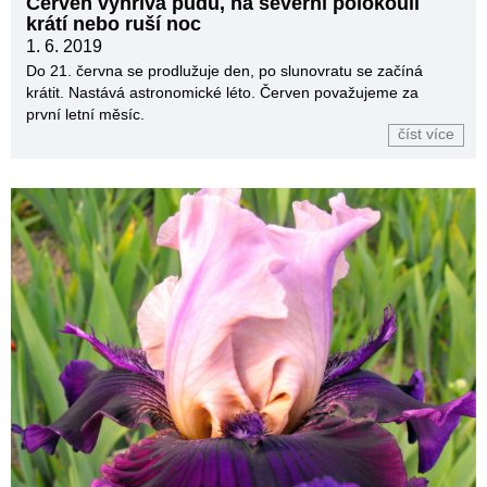
Červen vyhřívá půdu, na severní polokouli
krátí nebo ruší noc
1. 6. 2019
Do 21. června se prodlužuje den, po slunovratu se začíná
krátit. Nastává astronomické léto. Červen považujeme za
první letní měsíc.
číst více