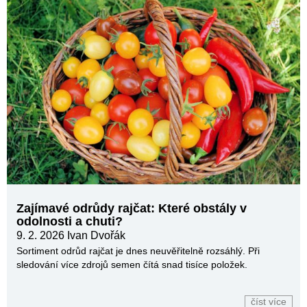
Zajímavé odrůdy rajčat: Které obstály v
odolnosti a chuti?
9. 2. 2026
Ivan Dvořák
Sortiment odrůd rajčat je dnes neuvěřitelně rozsáhlý. Při
sledování více zdrojů semen čítá snad tisíce položek.
číst více