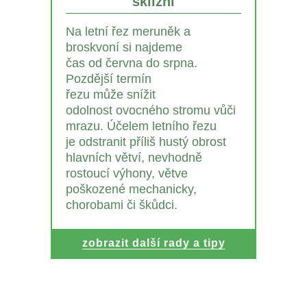
sklizni
Na letní řez meruněk a
broskvoní si najdeme
čas od června do srpna.
Pozdější termín
řezu může snížit
odolnost ovocného stromu vůči
mrazu. Účelem letního řezu
je odstranit příliš hustý obrost
hlavních větví, nevhodně
rostoucí výhony, větve
poškozené mechanicky,
chorobami či škůdci.
zobrazit další rady a tipy