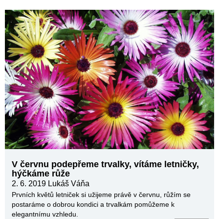
V červnu podepřeme trvalky, vítáme letničky,
hýčkáme růže
2. 6. 2019
Lukáš Váňa
Prvních květů letniček si užijeme právě v červnu, růžím se
postaráme o dobrou kondici a trvalkám pomůžeme k
elegantnímu vzhledu.