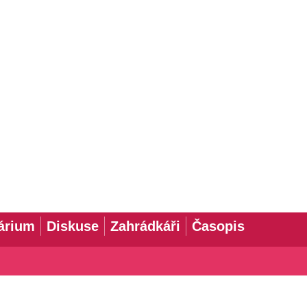
árium
Diskuse
Zahrádkáři
Časopis