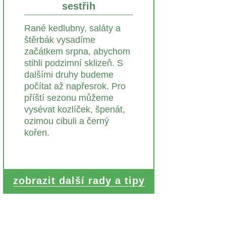
sestřih
Rané kedlubny, saláty a
štěrbák vysadíme
začátkem srpna, abychom
stihli podzimní sklizeň. S
dalšími druhy budeme
počítat až napřesrok. Pro
příští sezonu můžeme
vysévat kozlíček, špenát,
ozimou cibuli a černý
kořen.
zobrazit další rady a tipy