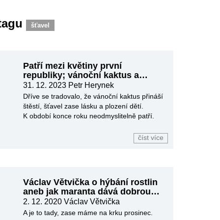
 tagu
šťavel
Patří mezi květiny první
republiky; vánoční kaktus a
šťavel Deppeův
31. 12. 2023
Petr Herynek
Dříve se tradovalo, že vánoční kaktus přináší
štěstí, šťavel zase lásku a plození dětí.
K období konce roku neodmyslitelně patří.
číst více
Václav Větvička o hýbání rostlin
aneb jak maranta dává dobrou
noc
2. 12. 2020
Václav Větvička
A je to tady, zase máme na krku prosinec.