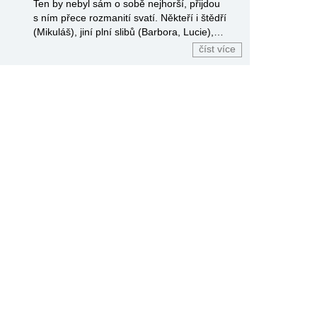
Ten by nebyl sám o sobě nejhorší, přijdou
s ním přece rozmanití svatí. Někteří i štědří
(Mikuláš), jiní plní slibů (Barbora, Lucie),
účtující (Silvestr).
číst více