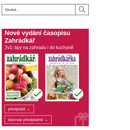
Nové vydání časopisu
Zahrádkář
2v1: tipy na zahradu i do kuchyně
předplatit →
darovat předplatné →