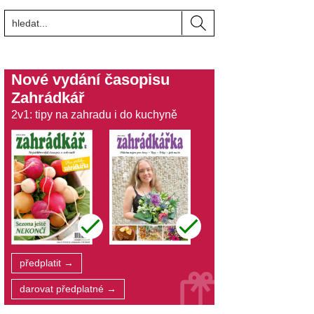
Nové vydání časopisu
Zahrádkář
2v1: tipy na zahradu i do kuchyně
předplatit →
darovat předplatné →