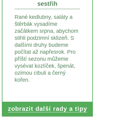
sestřih
Rané kedlubny, saláty a
štěrbák vysadíme
začátkem srpna, abychom
stihli podzimní sklizeň. S
dalšími druhy budeme
počítat až napřesrok. Pro
příští sezonu můžeme
vysévat kozlíček, špenát,
ozimou cibuli a černý
kořen.
zobrazit další rady a tipy