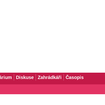
árium
Diskuse
Zahrádkáři
Časopis