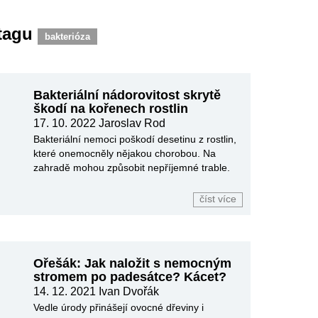
 tagu
bakterióza
Bakteriální nádorovitost skrytě
škodí na kořenech rostlin
17. 10. 2022
Jaroslav Rod
Bakteriální nemoci poškodí desetinu z rostlin,
které onemocněly nějakou chorobou. Na
zahradě mohou způsobit nepříjemné trable.
číst více
Ořešák: Jak naložit s nemocným
stromem po padesátce? Kácet?
14. 12. 2021
Ivan Dvořák
Vedle úrody přinášejí ovocné dřeviny i