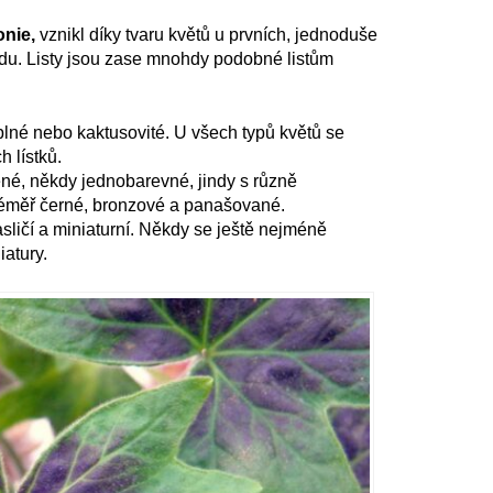
onie,
vznikl díky tvaru květů u prvních, jednoduše
ězdu. Listy jsou zase mnohdy podobné listům
lné nebo kaktusovité. U všech typů květů se
h lístků.
ené, někdy jednobarevné, jindy s různě
 téměř černé, bronzové a panašované.
pasličí a miniaturní. Někdy se ještě nejméně
iatury.