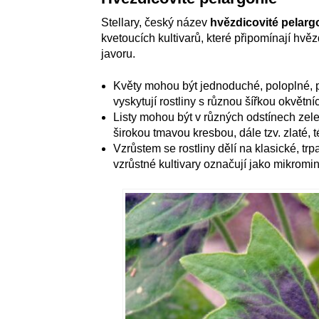
Stellary, český název
hvězdicovité pelarg
kvetoucích kultivarů, které připomínají hv
javoru.
Květy mohou být jednoduché, poloplné, p
vyskytují rostliny s různou šířkou okvětníc
Listy mohou být v různých odstínech zel
širokou tmavou kresbou, dále tzv. zlaté,
Vzrůstem se rostliny dělí na klasické, tr
vzrůstné kultivary označují jako mikromin