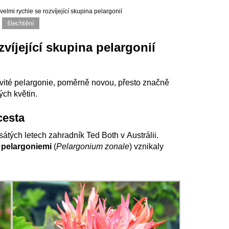
 velmi rychle se rozvíjející skupina pelargonií
šlechtění
zvíjející skupina pelargonií
covité pelargonie, poměrně novou, přesto značně
ch květin.
 cesta
esátých letech zahradník Ted Both v Austrálii.
 pelargoniemi
(
Pelargonium zonale
) vznikaly