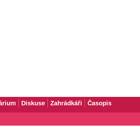
árium
Diskuse
Zahrádkáři
Časopis