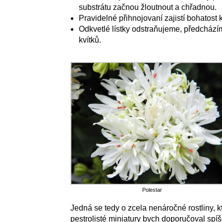
substrátu začnou žloutnout a chřadnou.
Pravidelné přihnojovaní zajistí bohatost 
Odkvetlé lístky odstraňujeme, předchází
kvítků.
Polestar
Jedná se tedy o zcela nenáročné rostliny, k
pestrolisté miniatury bych doporučoval spí