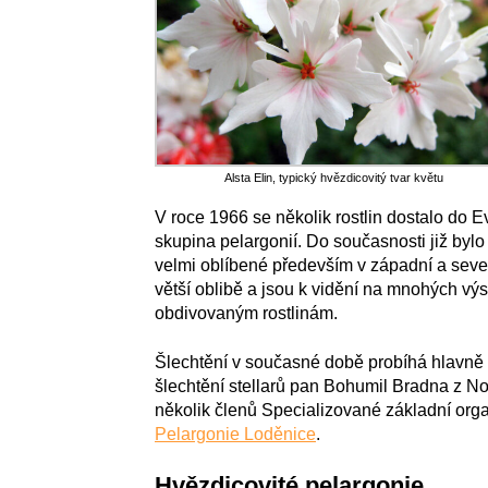
Alsta Elin, typický hvězdicovitý tvar květu
V roce 1966 se několik rostlin dostalo do Evr
skupina pelargonií. Do současnosti již bylo
velmi oblíbené především v západní a severn
větší oblibě a jsou k vidění na mnohých výs
obdivovaným rostlinám.
Šlechtění v současné době probíhá hlavně 
šlechtění stellarů pan Bohumil Bradna z 
několik členů Specializované základní or
Pelargonie Loděnice
.
Hvězdicovité pelargonie