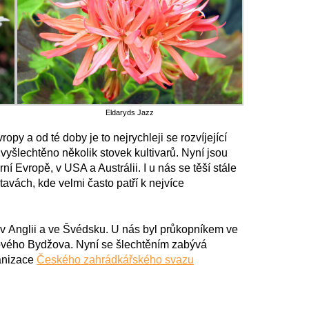
Eldaryds Jazz
opy a od té doby je to nejrychleji se rozvíjející
 vyšlechtěno několik stovek kultivarů. Nyní jsou
í Evropě, v USA a Austrálii. I u nás se těší stále
tavách, kde velmi často patří k nejvíce
v Anglii a ve Švédsku. U nás byl průkopníkem ve
Nového Bydžova. Nyní se šlechtěním zabývá
ganizace
Českého zahrádkářského svazu