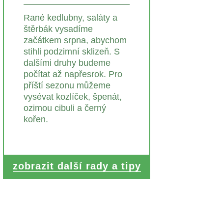
Rané kedlubny, saláty a
štěrbák vysadíme
začátkem srpna, abychom
stihli podzimní sklizeň. S
dalšími druhy budeme
počítat až napřesrok. Pro
příští sezonu můžeme
vysévat kozlíček, špenát,
ozimou cibuli a černý
kořen.
zobrazit další rady a tipy