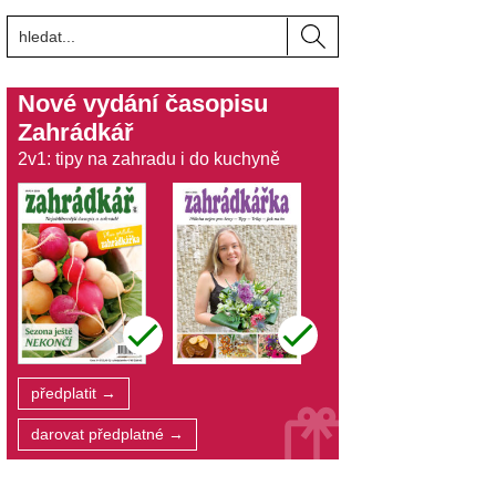
Nové vydání časopisu
Zahrádkář
2v1: tipy na zahradu i do kuchyně
předplatit →
darovat předplatné →