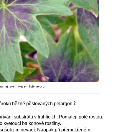
pomínají svým tvarem listy javoru
nároků běžně pěstovaných pelargonií:
ívání substrátu v truhlících. Pomaleji poté rostou.
o kvetoucí balkonové rostliny.
řísušek jim nevadí. Naopak při přemokřeném