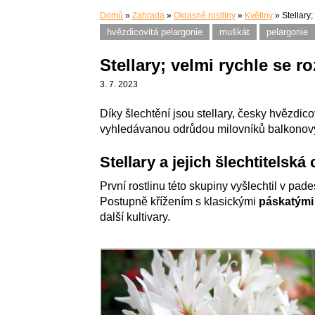
Domů
»
Zahrada
»
Okrasné rostliny
»
Květiny
»
Stellary;
hvězdicovitá pelargonie
muškát
pelargonie
Stellary; velmi rychle se ro
3. 7. 2023
Díky šlechtění jsou stellary, česky hvězdi
vyhledávanou odrůdou milovníků balkonový
Stellary a jejich šlechtitelská
První rostlinu této skupiny vyšlechtil v pad
Postupně křížením s klasickými
páskatými
další kultivary.