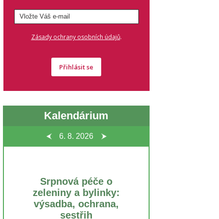
.
Zásady ochrany osobních údajů
Přihlásit se
Kalendárium
6. 8.
2026
Srpnová péče o
zeleniny a bylinky:
výsadba, ochrana,
sestřih