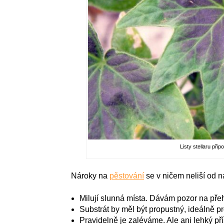
Listy stellaru při
Nároky na
pěstování
se v ničem neliší od 
Milují slunná místa. Dávám pozor na přehř
Substrát by měl být propustný, ideálně pr
Pravidelně je zaléváme. Ale ani lehký p