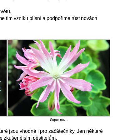
květů.
me tím vzniku plísní a podpoříme růst novách
Super nova
teré jsou vhodné i pro začátečníky. Jen některé
še zkušenějším pěstitelům.