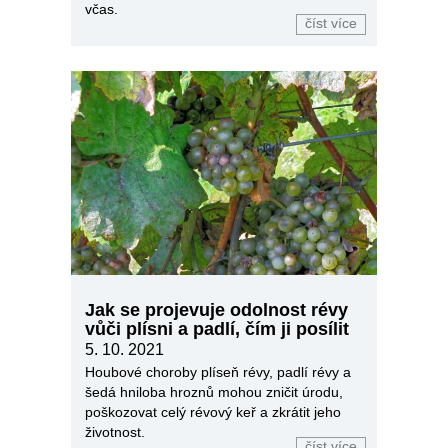
včas.
číst více
Jak se projevuje odolnost révy
vůči plísni a padlí, čím ji posílit
5. 10. 2021
Houbové choroby plíseň révy, padlí révy a
šedá hniloba hroznů mohou zničit úrodu,
poškozovat celý révový keř a zkrátit jeho
životnost.
číst více