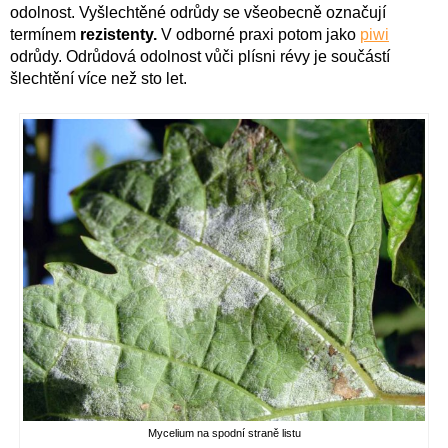
odolnost. Vyšlechtěné odrůdy se všeobecně označují
termínem
rezistenty.
V odborné praxi potom jako
piwi
odrůdy. Odrůdová odolnost vůči plísni révy je součástí
šlechtění více než sto let.
Mycelium na spodní straně listu