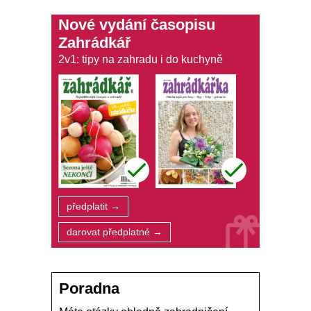
Nové vydání časopisu
Zahrádkář
2v1: tipy na zahradu i do kuchyně
předplatit →
darovat předplatné →
Poradna