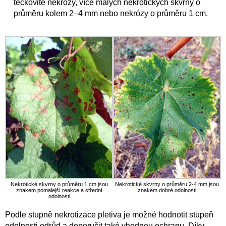
tečkovité nekrózy, více malých nekrotických skvrny o
průměru kolem 2–4 mm nebo nekrózy o průměru 1 cm.
Nekrotické skvrny o průměru 1 cm jsou
Nekrotické skvrny o průměru 2-4 mm jsou
znakem pomalejší reakce a střední
znakem dobré odolnosti
odolnosti
Podle stupně nekrotizace pletiva je možné hodnotit stupeň
odolnosti odrůd a doporučit také vhodnou ochranu. Díky