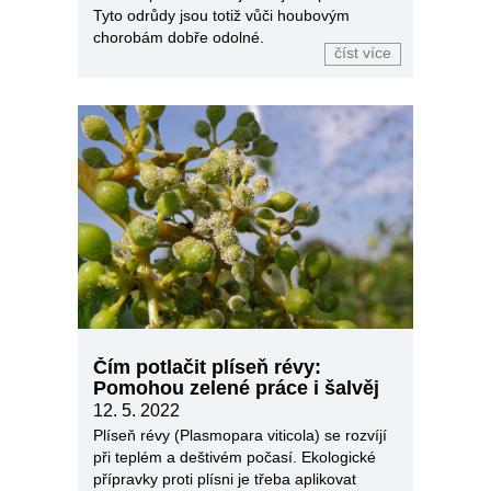
Tyto odrůdy jsou totiž vůči houbovým
chorobám dobře odolné.
číst více
Čím potlačit plíseň révy:
Pomohou zelené práce i šalvěj
12. 5. 2022
Plíseň révy (Plasmopara viticola) se rozvíjí
při teplém a deštivém počasí. Ekologické
přípravky proti plísni je třeba aplikovat