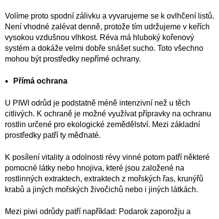
Volíme proto spodní zálivku a vyvarujeme se k ovlhčení listů.
Není vhodné zalévat denně, protože tím udržujeme v keřích
vysokou vzdušnou vlhkost. Réva má hluboký kořenový
systém a dokáže velmi dobře snášet sucho. Toto všechno
mohou být prostředky nepřímé ochrany.
Přímá ochrana
U PIWI odrůd je podstatně méně intenzivní než u těch
citlivých. K ochraně je možné využívat přípravky na ochranu
rostlin určené pro ekologické zemědělství. Mezi základní
prostředky patří ty měďnaté.
K posílení vitality a odolnosti révy vinné potom patří některé
pomocné látky nebo hnojiva, které jsou založené na
rostlinných extraktech, extraktech z mořských řas, krunýřů
krabů a jiných mořských živočichů nebo i jiných látkách.
Mezi piwi odrůdy patří například: Podarok zaporožju a