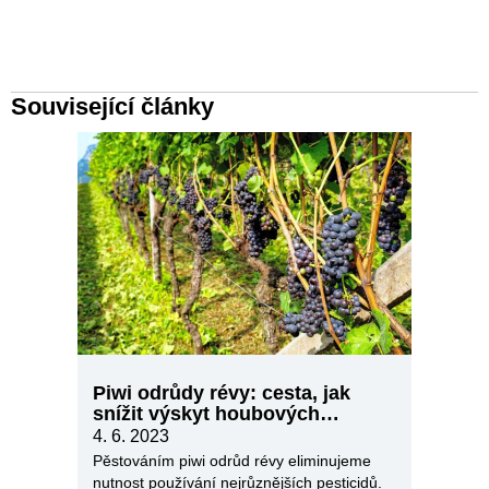
Související články
Piwi odrůdy révy: cesta, jak
snížit výskyt houbových
chorob u révy
4. 6. 2023
Pěstováním piwi odrůd révy eliminujeme
nutnost používání nejrůznějších pesticidů.