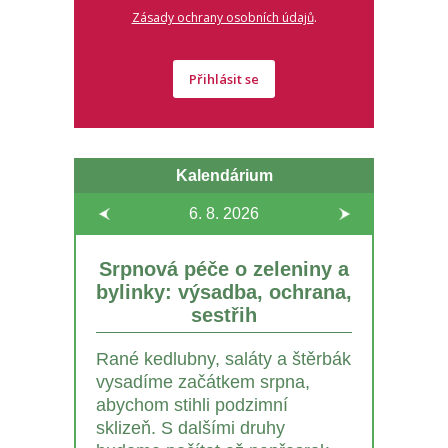
.
Zásady ochrany osobních údajů
Přihlásit se
Kalendárium
6. 8.
2026
Srpnová péče o zeleniny a
bylinky: výsadba, ochrana,
sestřih
Rané kedlubny, saláty a štěrbák
vysadíme začátkem srpna,
abychom stihli podzimní
sklizeň. S dalšími druhy