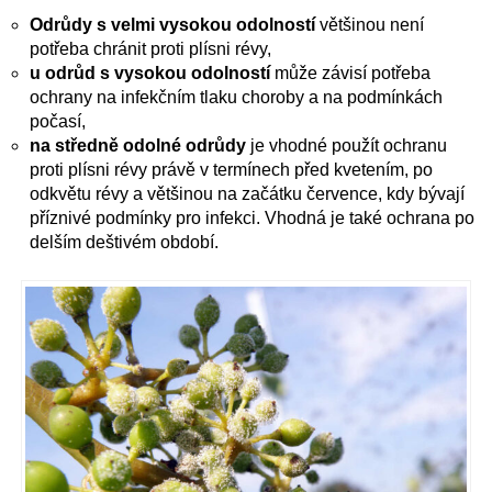
Odrůdy s velmi vysokou odolností
většinou není
potřeba chránit proti plísni révy,
u odrůd s vysokou odolností
může závisí potřeba
ochrany na infekčním tlaku choroby a na podmínkách
počasí,
na středně odolné odrůdy
je vhodné použít ochranu
proti plísni révy právě v termínech před kvetením, po
odkvětu révy a většinou na začátku července, kdy bývají
příznivé podmínky pro infekci. Vhodná je také ochrana po
delším deštivém období.