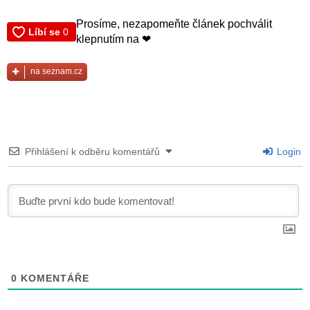
Prosíme, nezapomeňte článek pochválit
klepnutím na ❤
na seznam.cz
Přihlášení k odběru komentářů
Login
0
KOMENTÁŘE