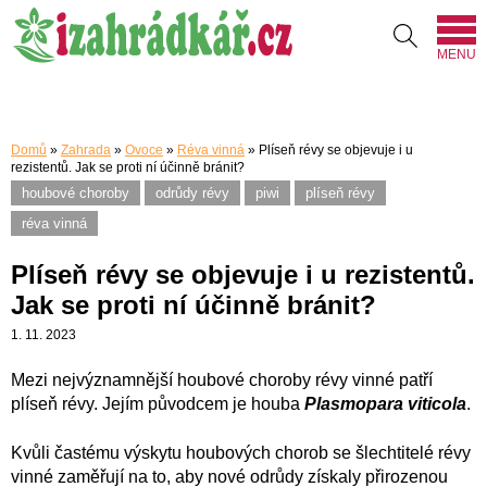
MENU
Domů
»
Zahrada
»
Ovoce
»
Réva vinná
»
Plíseň révy se objevuje i u
rezistentů. Jak se proti ní účinně bránit?
houbové choroby
odrůdy révy
piwi
plíseň révy
réva vinná
Plíseň révy se objevuje i u rezistentů.
Jak se proti ní účinně bránit?
1. 11. 2023
Mezi nejvýznamnější houbové choroby révy vinné patří
plíseň révy. Jejím původcem je houba
Plasmopara viticola
.
Kvůli častému výskytu houbových chorob se šlechtitelé révy
vinné zaměřují na to, aby nové odrůdy získaly přirozenou