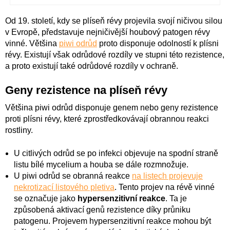
Od 19. století, kdy se plíseň révy projevila svojí ničivou silou
v Evropě, představuje nejničivější houbový patogen révy
vinné. Většina
piwi odrůd
proto disponuje odolností k plísni
révy. Existují však odrůdové rozdíly ve stupni této rezistence,
a proto existují také odrůdové rozdíly v ochraně.
Geny rezistence na plíseň révy
Většina piwi odrůd disponuje genem nebo geny rezistence
proti plísni révy, které zprostředkovávají obrannou reakci
rostliny.
U citlivých odrůd se po infekci objevuje na spodní straně
listu bílé mycelium a houba se dále rozmnožuje.
U piwi odrůd se obranná reakce
na listech projevuje
nekrotizací listového pletiva
. Tento projev na révě vinné
se označuje jako
hypersenzitivní reakce
. Ta je
způsobená aktivací genů rezistence díky průniku
patogenu. Projevem hypersenzitivní reakce mohou být