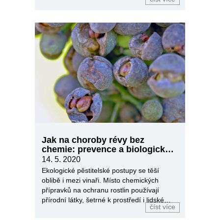
Jak na choroby révy bez
chemie: prevence a biologické
přípravky
14. 5. 2020
Ekologické pěstitelské postupy se těší
oblibě i mezi vinaři. Místo chemických
přípravků na ochranu rostlin používají
přírodní látky, šetrné k prostředí i lidskému
číst více
zdraví.