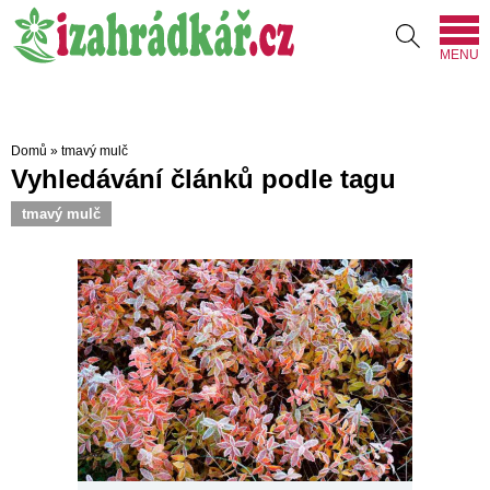
MENU
Domů
»
tmavý mulč
Vyhledávání článků podle tagu
tmavý mulč