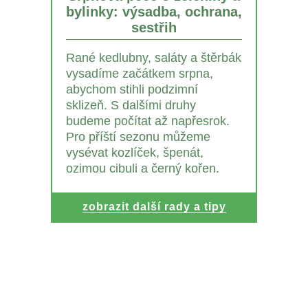
bylinky: výsadba, ochrana,
sestřih
Rané kedlubny, saláty a štěrbák
vysadíme začátkem srpna,
abychom stihli podzimní
sklizeň. S dalšími druhy
budeme počítat až napřesrok.
Pro příští sezonu můžeme
vysévat kozlíček, špenát,
ozimou cibuli a černý kořen.
zobrazit další rady a tipy