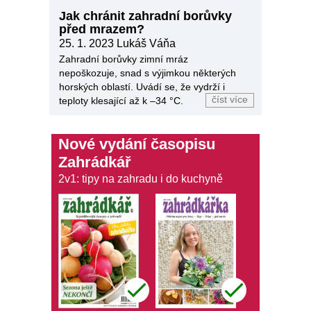
Jak chránit zahradní borůvky
před mrazem?
25. 1. 2023
Lukáš Váňa
Zahradní borůvky zimní mráz
nepoškozuje, snad s výjimkou některých
horských oblastí. Uvádí se, že vydrží i
číst více
teploty klesající až k –34 °C.
Nové vydání časopisu
Zahrádkář
2v1: tipy na zahradu i do kuchyně