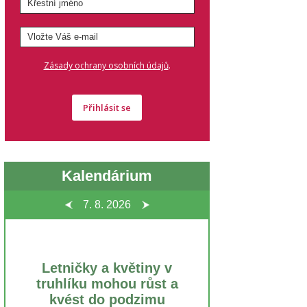
.
Zásady ochrany osobních údajů
Přihlásit se
Kalendárium
7. 8.
2026
Letničky a květiny v
truhlíku mohou růst a
kvést do podzimu