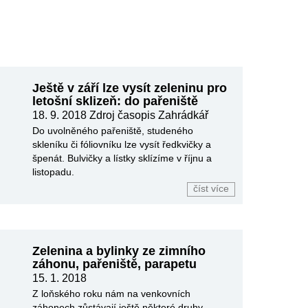
Ještě v září lze vysít zeleninu pro
letošní sklizeň: do pařeniště
18. 9. 2018
Zdroj časopis Zahrádkář
Do uvolněného pařeniště, studeného
skleníku či fóliovníku lze vysít ředkvičky a
špenát. Bulvičky a lístky sklízíme v říjnu a
listopadu.
číst více
Zelenina a bylinky ze zimního
záhonu, pařeniště, parapetu
15. 1. 2018
Z loňského roku nám na venkovních
záhonech zůstávají ještě některé druhy