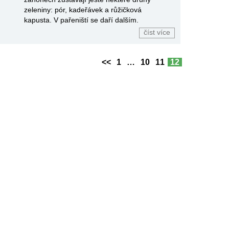
zeleniny: pór, kadeřávek a růžičková
kapusta. V pařeniští se daří dalším.
číst více
<<
1
…
10
11
12