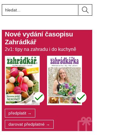
Nové vydání časopisu
Zahrádkář
2v1: tipy na zahradu i do kuchyně
předplatit →
darovat předplatné →