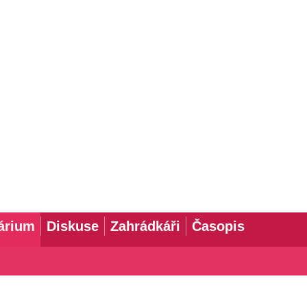
árium
Diskuse
Zahrádkáři
Časopis