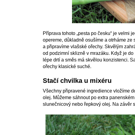
Příprava tohoto „pesta po česku“ je velmi j
opereme, důkladně osušíme a otrháme ze s
a připravíme vlašské ořechy. Skvělým zahr
od podzimní sklizně v mrazáku. Když je do
lépe drtí a směs má skvělou konzistenci. 
ořechy klasické suché.
Stačí chvilka u mixéru
Všechny připravené ingredience vložíme d
olej. Můžeme sáhnout po extra panenském o
slunečnicový nebo řepkový olej. Na závěr