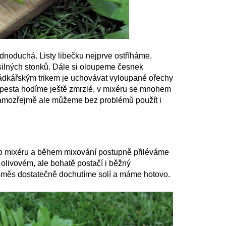
ednoduchá. Listy libečku nejprve ostříháme,
ilných stonků. Dále si oloupeme česnek
ádkářským trikem je uchovávat vyloupané ořechy
 pesta hodíme ještě zmrzlé, v mixéru se mnohem
Samozřejmě ale můžeme bez problémů použít i
o mixéru a během mixování postupně přiléváme
livovém, ale bohatě postačí i běžný
 směs dostatečně dochutíme solí a máme hotovo.