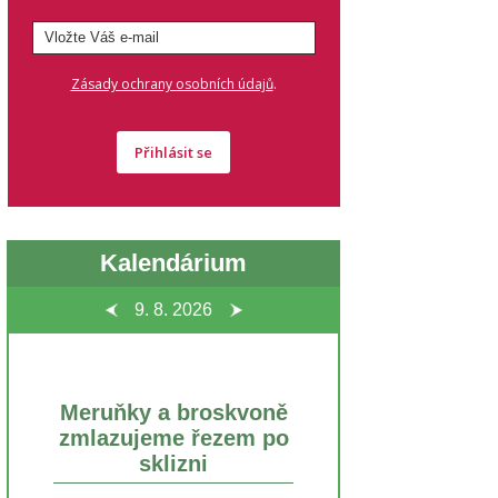
.
Zásady ochrany osobních údajů
Přihlásit se
Kalendárium
9. 8.
2026
Meruňky a broskvoně
zmlazujeme řezem po
sklizni