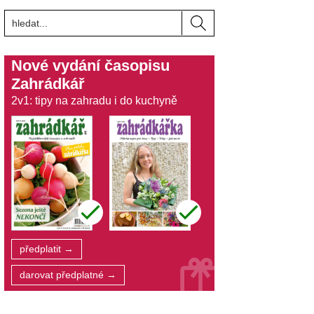
Nové vydání časopisu
Zahrádkář
2v1: tipy na zahradu i do kuchyně
předplatit →
darovat předplatné →