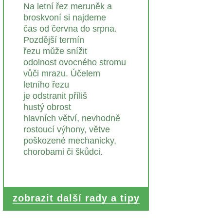
Na letní řez meruněk a
broskvoní si najdeme
čas od června do srpna.
Pozdější termín
řezu může snížit
odolnost ovocného stromu
vůči mrazu. Účelem
letního řezu
je odstranit příliš
hustý obrost
hlavních větví, nevhodně
rostoucí výhony, větve
poškozené mechanicky,
chorobami či škůdci.
zobrazit další rady a tipy