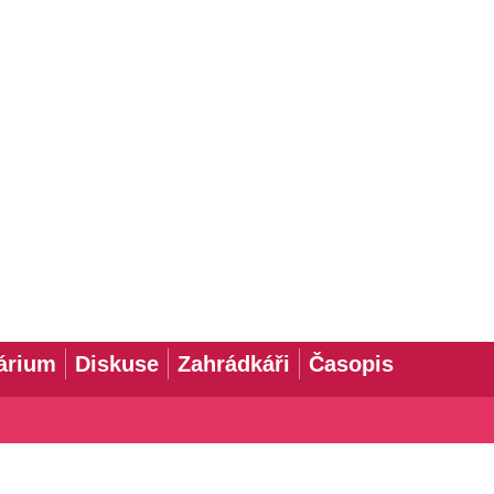
árium
Diskuse
Zahrádkáři
Časopis