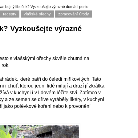
vat bujný libeček? Vyzkoušejte výrazné domácí pesto
recepty
vlašské ořechy
zpracování úrody
ek? Vyzkoušejte výrazné
sto s vlašskými ořechy skvěle chutná na
 rok.
ahrádek, které patří do čeledi miříkovitých. Tato
i chuť, kterou jedni lidé milují a druzí jí zkrátka
ívá v kuchyni i v lidovém léčitelství. Zatímco v
nky a ze semen se dříve vyráběly likéry, v kuchyni
dí jako polévkové koření nebo k provonění