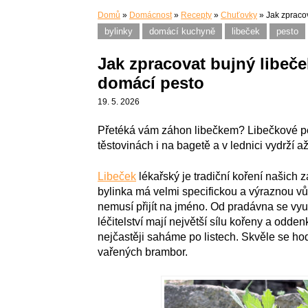
Domů
»
Domácnost
»
Recepty
»
Chuťovky
»
Jak zpraco
bylinky
domácí kuchyně
libeček
pesto
Jak zpracovat bujný libeč
domácí pesto
19. 5. 2026
Přetéká vám záhon libečkem? Libečkové pe
těstovinách i na bagetě a v lednici vydrží až
Libeček
lékařský je tradiční koření našich z
bylinka má velmi specifickou a výraznou vůni 
nemusí přijít na jméno. Od pradávna se využ
léčitelství mají největší sílu kořeny a odde
nejčastěji saháme po listech. Skvěle se ho
vařených brambor.