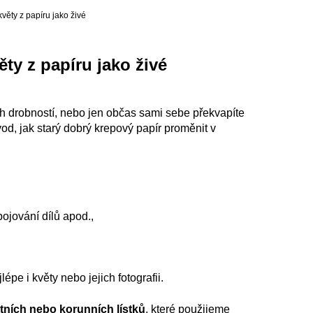
květy z papíru jako živé
ěty z papíru jako živé
ch drobností, nebo jen občas sami sebe překvapíte
od, jak starý dobrý krepový papír proměnit v
pojování dílů apod.,
jlépe i květy nebo jejich fotografii.
ětních nebo korunních lístků
, které použijeme