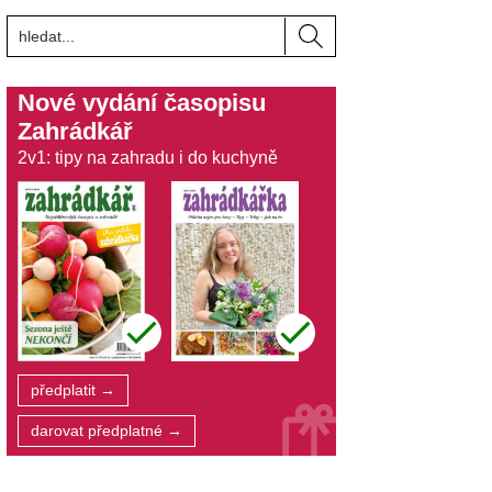
Nové vydání časopisu
Zahrádkář
2v1: tipy na zahradu i do kuchyně
předplatit →
darovat předplatné →