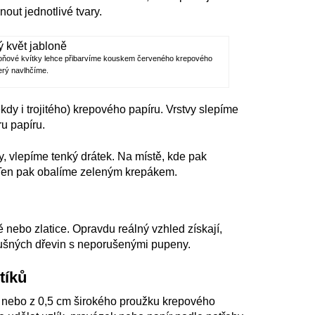
out jednotlivé tvary.
abloňové kvítky lehce přibarvíme kouskem červeného krepového
terý navlhčíme.
ěkdy i trojitého) krepového papíru. Vrstvy slepíme
u papíru.
ty, vlepíme tenký drátek. Na místě, kde pak
 Ten pak obalíme zeleným krepákem.
ě nebo zlatice. Opravdu reálný vzhled získají,
lušných dřevin s neporušenými pupeny.
tíků
 nebo z 0,5 cm širokého proužku krepového