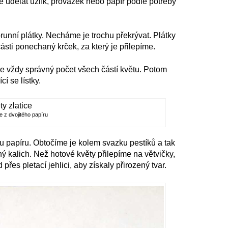
 udělat uzlík, provázek nebo papír podle potřeby
unní plátky. Necháme je trochu překrývat. Plátky
ásti ponechaný krček, za který je přilepíme.
e vždy správný počet všech částí květu. Potom
í se lístky.
je z dvojitého papíru
u papíru. Obtočíme je kolem svazku pestíků a tak
 kalich. Než hotové květy přilepíme na větvičky,
přes pletací jehlici, aby získaly přirozený tvar.