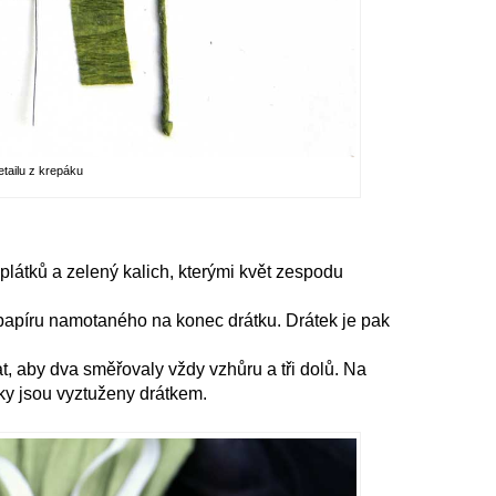
etailu z krepáku
 plátků a zelený kalich, kterými květ zespodu
papíru namotaného na konec drátku. Drátek je pak
t, aby dva směřovaly vždy vzhůru a tři dolů. Na
píky jsou vyztuženy drátkem.