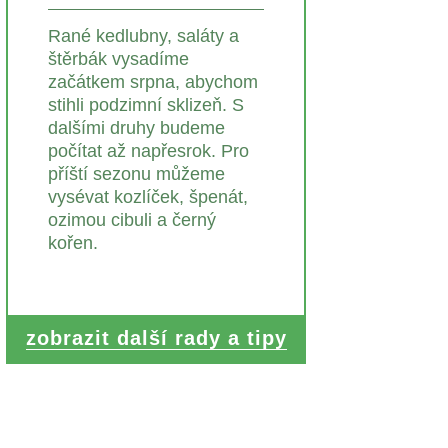
Rané kedlubny, saláty a
štěrbák vysadíme
začátkem srpna, abychom
stihli podzimní sklizeň. S
dalšími druhy budeme
počítat až napřesrok. Pro
příští sezonu můžeme
vysévat kozlíček, špenát,
ozimou cibuli a černý
kořen.
zobrazit další rady a tipy