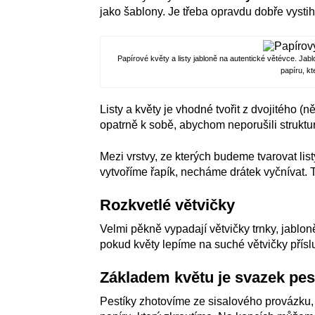
jako šablony. Je třeba opravdu dobře vystihn
Papírové květy a listy jabloně na autentické větévce. J
papíru, k
Listy a květy je vhodné tvořit z dvojitého (n
opatrně k sobě, abychom neporušili struktur
Mezi vrstvy, ze kterých budeme tvarovat lis
vytvoříme řapík, necháme drátek vyčnívat.
Rozkvetlé větvičky
Velmi pěkně vypadají větvičky trnky, jablon
pokud květy lepíme na suché větvičky přís
Základem květu je svazek pes
Pestíky zhotovíme ze sisalového provázku,