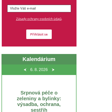
.
Zásady ochrany osobních údajů
Přihlásit se
Kalendárium
6. 8.
2026
Srpnová péče o
zeleniny a bylinky:
výsadba, ochrana,
sestřih