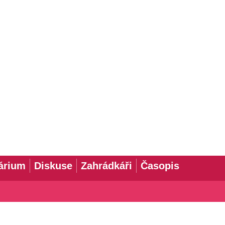
árium
Diskuse
Zahrádkáři
Časopis