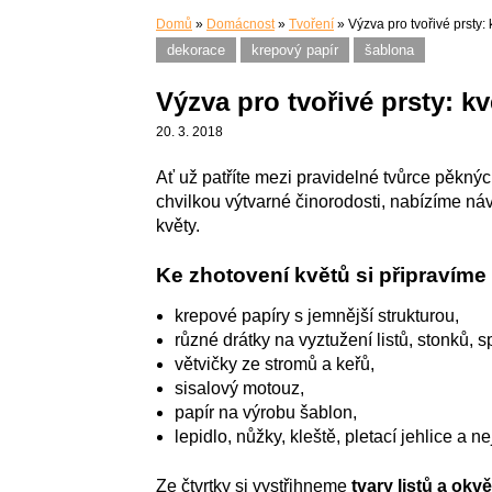
Domů
»
Domácnost
»
Tvoření
»
Výzva pro tvořivé prsty: 
dekorace
krepový papír
šablona
Výzva pro tvořivé prsty: kv
20. 3. 2018
Ať už patříte mezi pravidelné tvůrce pěkný
chvilkou výtvarné činorodosti, nabízíme náv
květy.
Ke zhotovení květů si připravíme
krepové papíry s jemnější strukturou,
různé drátky na vyztužení listů, stonků, s
větvičky ze stromů a keřů,
sisalový motouz,
papír na výrobu šablon,
lepidlo, nůžky, kleště, pletací jehlice a ne
Ze čtvrtky si vystřihneme
tvary listů a okv