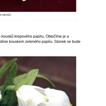
ce narcisů
h kousků krepového papíru. Obtočíme je a
ačistíme kouskem zeleného papíru. Stonek se bude