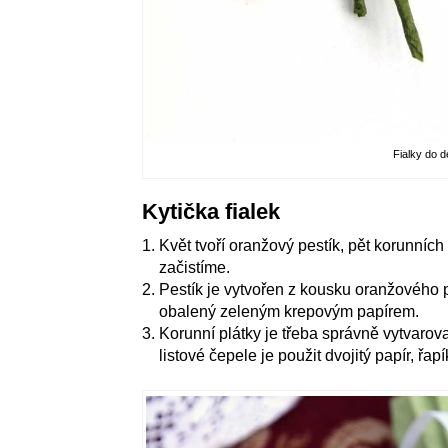
Fialky do d
Kytička fialek
Květ tvoří oranžový pestík, pět korunních
začistíme.
Pestík je vytvořen z kousku oranžového 
obalený zeleným krepovým papírem.
Korunní plátky je třeba správně vytvarova
listové čepele je použit dvojitý papír, řa