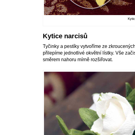
Kyti
Kytice narcisů
Tyčinky a pestíky vytvoříme ze zkroucenýc
přilepíme jednotlivé okvětní lístky. Vše z
směrem nahoru mírně rozšiřovat.