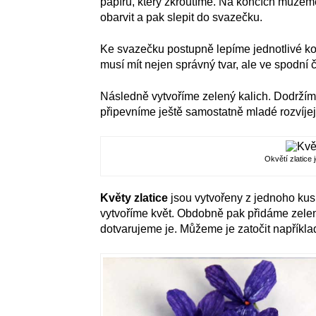
papíru, který zkroutíme. Na koncích můžeme
obarvit a pak slepit do svazečku.
Ke svazečku postupně lepíme jednotlivé kor
musí mít nejen správný tvar, ale ve spodní č
Následně vytvoříme zelený kalich. Dodržím
připevníme ještě samostatně mladé rozvíjejíc
Okvětí zlatice 
Květy zlatice
jsou vytvořeny z jednoho kus
vytvoříme květ. Obdobně pak přidáme zelený
dotvarujeme je. Můžeme je zatočit například 