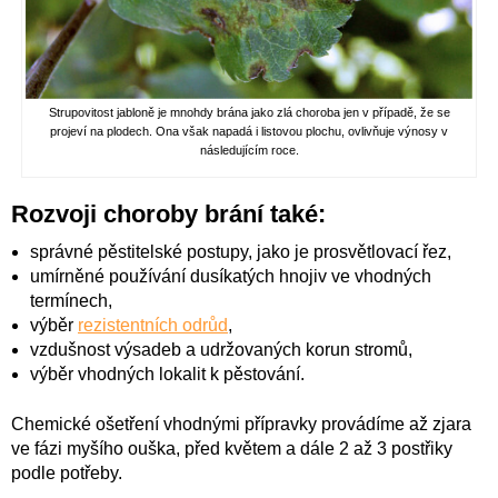
Strupovitost jabloně je mnohdy brána jako zlá choroba jen v případě, že se
projeví na plodech. Ona však napadá i listovou plochu, ovlivňuje výnosy v
následujícím roce.
Rozvoji choroby brání také:
správné pěstitelské postupy, jako je prosvětlovací řez,
umírněné používání dusíkatých hnojiv ve vhodných
termínech,
výběr
rezistentních odrůd
,
vzdušnost výsadeb a udržovaných korun stromů,
výběr vhodných lokalit k pěstování.
Chemické ošetření vhodnými přípravky provádíme až zjara
ve fázi myšího ouška, před květem a dále 2 až 3 postřiky
podle potřeby.