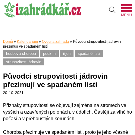
MENU
Domů
»
Kalendárium
»
Ovocná zahrada
»
Původci strupovitosti jádrovin
přezimují ve spadaném listí
houbová choroba
podzim
říjen
spadané listí
strupovitost jádrovin
Původci strupovitosti jádrovin
přezimují ve spadaném listí
20. 10. 2021
Příznaky strupovitosti se objevují zejména na stromech ve
vyšších a uzavřených polohách, v údolích. Častěji za vlhčího
počasí a v přehoustlých korunách.
Choroba přezimuje ve spadaném listí, proto je jeho včasné