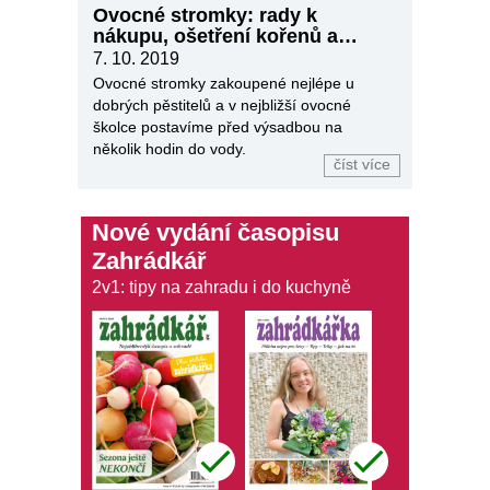
Ovocné stromky: rady k
nákupu, ošetření kořenů a
výsadbě
7. 10. 2019
Ovocné stromky zakoupené nejlépe u
dobrých pěstitelů a v nejbližší ovocné
školce postavíme před výsadbou na
několik hodin do vody.
číst více
Nové vydání časopisu
Zahrádkář
2v1: tipy na zahradu i do kuchyně