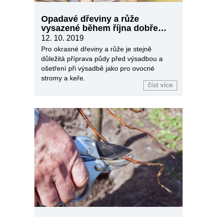
Opadavé dřeviny a růže
vysazené během října dobře
zakoření
12. 10. 2019
Pro okrasné dřeviny a růže je stejně
důležitá příprava půdy před výsadbou a
ošetření při výsadbě jako pro ovocné
stromy a keře.
číst více