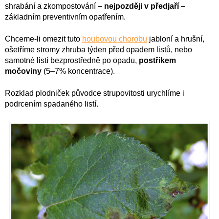
shrabání a zkompostování –
nejpozději v předjaří
–
základním preventivním opatřením.
Chceme-li omezit tuto
houbovou chorobu
jabloní a hrušní,
ošetříme stromy zhruba týden před opadem listů, nebo
samotné listí bezprostředně po opadu,
postřikem
močoviny
(5–7% koncentrace).
Rozklad plodniček původce strupovitosti urychlíme i
podrcením spadaného listí.