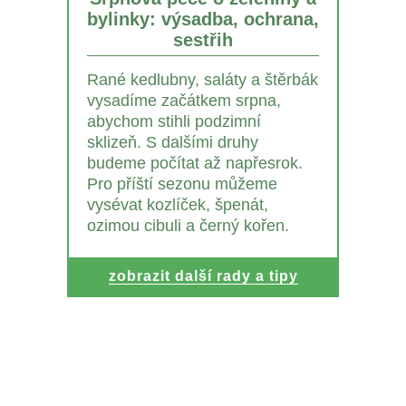
bylinky: výsadba, ochrana,
sestřih
Rané kedlubny, saláty a štěrbák
vysadíme začátkem srpna,
abychom stihli podzimní
sklizeň. S dalšími druhy
budeme počítat až napřesrok.
Pro příští sezonu můžeme
vysévat kozlíček, špenát,
ozimou cibuli a černý kořen.
zobrazit další rady a tipy