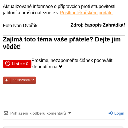
Aktualizované informace o přípravcích proti strupovitosti
jabloní a hrušní naleznete v
Rostlinolékařském portálu
.
Zdroj: časopis Zahrádkář
Foto Ivan Dvořák
Zajímá toto téma vaše přátele? Dejte jim
vědět!
Prosíme, nezapomeňte článek pochválit
klepnutím na ❤
na seznam.cz
Přihlášení k odběru komentářů
Login