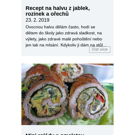
Recept na halvu z jablek,
rozinek a ořechů
23. 2. 2019
Ovocnou halvu dělám často, hodí se
dětem do školy jako zdravá sladkost, na
výlety, jako zdravé malé pohoštění nebo
jen tak na mlsání. Kdykoliv ji dám na stůl,
číst více
je vždycky první pryč.