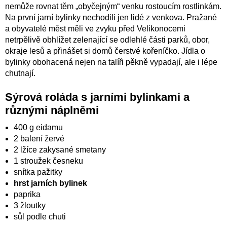
nemůže rovnat těm „obyčejným“ venku rostoucím rostlinkám.
Na první jarní bylinky nechodili jen lidé z venkova. Pražané
a obyvatelé měst měli ve zvyku před Velikonocemi
netrpělivě obhlížet zelenající se odlehlé části parků, obor,
okraje lesů a přinášet si domů čerstvé kořeníčko. Jídla o
bylinky obohacená nejen na talíři pěkně vypadají, ale i lépe
chutnají.
Sýrová roláda s jarními bylinkami a
různými náplněmi
400 g eidamu
2 balení žervé
2 lžíce zakysané smetany
1 stroužek česneku
snítka pažitky
hrst jarních bylinek
paprika
3 žloutky
sůl podle chuti