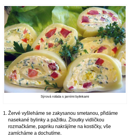
Sýrová roláda s jarními bylinkami
Žervé vyšleháme se zakysanou smetanou, přidáme
nasekané bylinky a pažitku. Žloutky vidličkou
rozmačkáme, papriku nakrájíme na kostičky, vše
zamícháme a dochutíme.