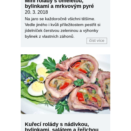
Mini rolády s omeletou,
bylinkami a mrkvovým pyré
20. 3. 2018
Na jaro se každoročně všichni těšíme.
Vedle jiného i kvůli příležitostem pestřit si
jídelníček čerstvou zeleninou a výhonky
bylinek z vlastních záhonů.
číst více
Kuřecí rolády s nádivkou,
bylinkami, salátem a řeřichou