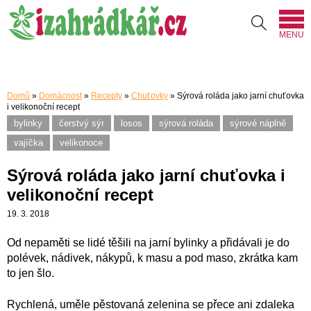
MENU
Domů
»
Domácnost
»
Recepty
»
Chuťovky
»
Sýrová roláda jako jarní chuťovka
i velikonoční recept
bylinky
čerstvý sýr
losos
sýrová roláda
sýrové náplně
vajíčka
velikonoce
Sýrová roláda jako jarní chuťovka i
velikonoční recept
19. 3. 2018
Od nepaměti se lidé těšili na jarní bylinky a přidávali je do
polévek, nádivek, nákypů, k masu a pod maso, zkrátka kam
to jen šlo.
Rychlená, uměle pěstovaná zelenina se přece ani zdaleka