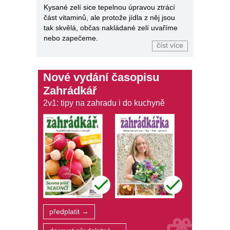
Kysané zelí sice tepelnou úpravou ztrácí
část vitaminů, ale protože jídla z něj jsou
tak skvělá, občas nakládané zelí uvaříme
nebo zapečeme.
číst více
Nové vydání časopisu
Zahrádkář
2v1: tipy na zahradu i do kuchyně
předplatit →