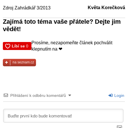
Květa Korečková
Zdroj Zahrádkář 3/2013
Zajímá toto téma vaše přátele? Dejte jim
vědět!
Prosíme, nezapomeňte článek pochválit
klepnutím na ❤
na seznam.cz
Přihlášení k odběru komentářů
Login