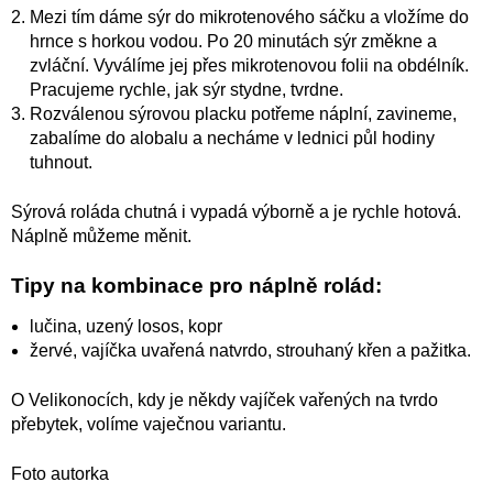
Mezi tím dáme sýr do mikrotenového sáčku a vložíme do
hrnce s horkou vodou. Po 20 minutách sýr změkne a
zvláční. Vyválíme jej přes mikrotenovou folii na obdélník.
Pracujeme rychle, jak sýr stydne, tvrdne.
Rozválenou sýrovou placku potřeme náplní, zavineme,
zabalíme do alobalu a necháme v lednici půl hodiny
tuhnout.
Sýrová roláda chutná i vypadá výborně a je rychle hotová.
Náplně můžeme měnit.
Tipy na kombinace pro náplně rolád:
lučina, uzený losos, kopr
žervé, vajíčka uvařená natvrdo, strouhaný křen a pažitka.
O Velikonocích, kdy je někdy vajíček vařených na tvrdo
přebytek, volíme vaječnou variantu.
Foto autorka