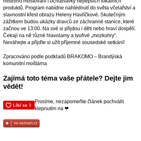
místního moštování i ochutnávky nejlepších lokálních
produktů. Program nabídne nahlédnutí do světa včelařství a
slavnostní křest obrazu Heleny Havlíčkové. Skutečným
zážitkem budou ukázky dravců ze záchranné stanice, které
začnou ve 13:00. Na své si přijdou i děti nebo hraví dospělí.
Čekají na ně různé hlavolamy a tvořivé „mozkohry“.
Neváhejte a přijďte si užít příjemné sousedské setkání!
Zpracováno podle podkladů BRAKOMO – Brandýská
komunitní moštárna
Zajímá toto téma vaše přátele? Dejte jim
vědět!
Prosíme, nezapomeňte článek pochválit
klepnutím na ❤
na seznam.cz