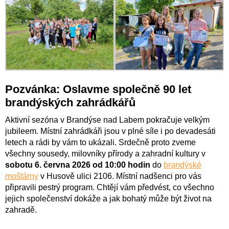
Pozvánka: Oslavme společně 90 let
brandýských zahrádkářů
Aktivní sezóna v Brandýse nad Labem pokračuje velkým
jubileem. Místní zahrádkáři jsou v plné síle i po devadesáti
letech a rádi by vám to ukázali. Srdečně proto zveme
všechny sousedy, milovníky přírody a zahradní kultury v
sobotu 6. června 2026 od 10:00 hodin
do
brandýské
moštárny
v Husově ulici 2106. Místní nadšenci pro vás
připravili pestrý program. Chtějí vám předvést, co všechno
jejich společenství dokáže a jak bohatý může být život na
zahradě.