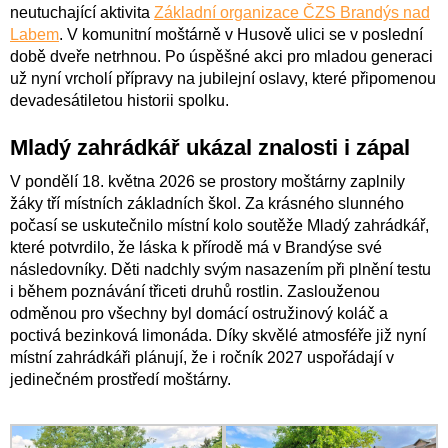
neutuchající aktivita
Základní organizace ČZS Brandýs nad
Labem
. V komunitní moštárně v Husově ulici se v poslední
době dveře netrhnou. Po úspěšné akci pro mladou generaci
už nyní vrcholí přípravy na jubilejní oslavy, které připomenou
devadesátiletou historii spolku.
Mladý zahrádkář ukázal znalosti i zápal
V pondělí 18. května 2026 se prostory moštárny zaplnily
žáky tří místních základních škol. Za krásného slunného
počasí se uskutečnilo místní kolo soutěže Mladý zahrádkář,
které potvrdilo, že láska k přírodě má v Brandýse své
následovníky. Děti nadchly svým nasazením při plnění testu
i během poznávání třiceti druhů rostlin. Zaslouženou
odměnou pro všechny byl domácí ostružinový koláč a
poctivá bezinková limonáda. Díky skvělé atmosféře již nyní
místní zahrádkáři plánují, že i ročník 2027 uspořádají v
jedinečném prostředí moštárny.