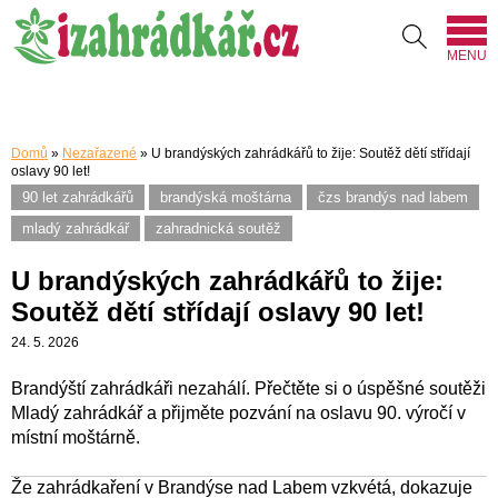
MENU
Domů
»
Nezařazené
»
U brandýských zahrádkářů to žije: Soutěž dětí střídají
oslavy 90 let!
90 let zahrádkářů
brandýská moštárna
čzs brandýs nad labem
mladý zahrádkář
zahradnická soutěž
U brandýských zahrádkářů to žije:
Soutěž dětí střídají oslavy 90 let!
24. 5. 2026
Brandýští zahrádkáři nezahálí. Přečtěte si o úspěšné soutěži
Mladý zahrádkář a přijměte pozvání na oslavu 90. výročí v
místní moštárně.
Že zahrádkaření v Brandýse nad Labem vzkvétá, dokazuje