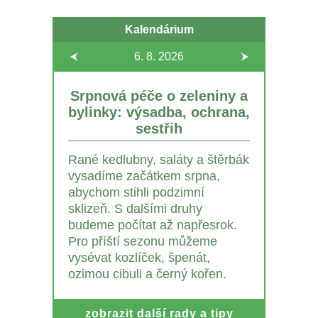
Kalendárium
6. 8.
2026
Srpnová péče o zeleniny a
bylinky: výsadba, ochrana,
sestřih
Rané kedlubny, saláty a štěrbák
vysadíme začátkem srpna,
abychom stihli podzimní
sklizeň. S dalšími druhy
budeme počítat až napřesrok.
Pro příští sezonu můžeme
vysévat kozlíček, špenát,
ozimou cibuli a černý kořen.
zobrazit další rady a tipy