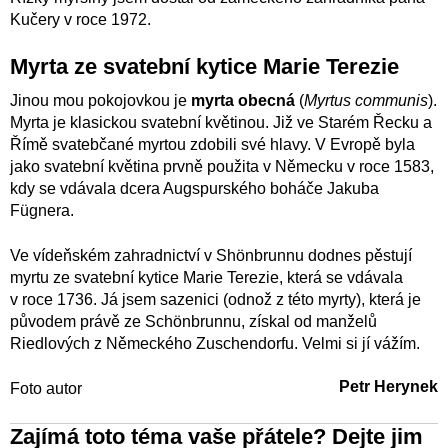
Kučery v roce 1972.
Myrta ze svatební kytice Marie Terezie
Jinou mou pokojovkou je
myrta obecná
(
Myrtus communis
).
Myrta je klasickou svatební květinou. Již ve Starém Řecku a
Římě svatebčané myrtou zdobili své hlavy. V Evropě byla
jako svatební květina prvně použita v Německu v roce 1583,
kdy se vdávala dcera Augspurského boháče Jakuba
Fügnera.
Ve vídeňském zahradnictví v Shönbrunnu dodnes pěstují
myrtu ze svatební kytice Marie Terezie, která se vdávala
v roce 1736. Já jsem sazenici (odnož z této myrty), která je
původem právě ze Schönbrunnu, získal od manželů
Riedlových z Německého Zuschendorfu. Velmi si jí vážím.
Petr Herynek
Foto autor
Zajímá toto téma vaše přátele? Dejte jim