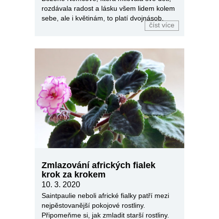
rozdávala radost a lásku všem lidem kolem
sebe, ale i květinám, to platí dvojnásob.
číst více
Zmlazování afrických fialek
krok za krokem
10. 3. 2020
Saintpaulie neboli africké fialky patří mezi
nejpěstovanější pokojové rostliny.
Připomeňme si, jak zmladit starší rostliny.