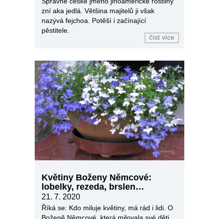
Správné české jméno jihoamerické rostliny
zní aka jedlá. Většina majitelů ji však
nazývá fejchoa. Potěší i začínající
pěstitele.
číst více
Květiny Boženy Němcové:
lobelky, rezeda, brslen…
21. 7. 2020
Říká se: Kdo miluje květiny, má rád i lidi. O
Boženě Němcové, která milovala své děti,