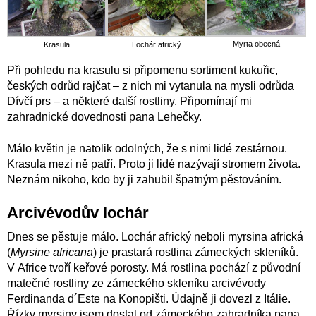
Myrta obecná
Krasula
Lochár africký
Při pohledu na krasulu si připomenu sortiment kukuřic,
českých odrůd rajčat – z nich mi vytanula na mysli odrůda
Dívčí prs – a některé další rostliny. Připomínají mi
zahradnické dovednosti pana Lehečky.
Málo květin je natolik odolných, že s nimi lidé zestárnou.
Krasula mezi ně patří. Proto ji lidé nazývají stromem života.
Neznám nikoho, kdo by ji zahubil špatným pěstováním.
Arcivévodův lochár
Dnes se pěstuje málo. Lochár africký neboli myrsina africká
(
Myrsine africana
) je prastará rostlina zámeckých skleníků.
V Africe tvoří keřové porosty. Má rostlina pochází z původní
matečné rostliny ze zámeckého skleníku arcivévody
Ferdinanda d´Este na Konopišti. Údajně ji dovezl z Itálie.
Řízky myrsiny jsem dostal od zámeckého zahradníka pana