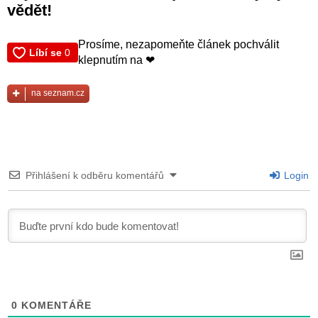
vědět!
Prosíme, nezapomeňte článek pochválit
klepnutím na ❤
na seznam.cz
Přihlášení k odběru komentářů
Login
0
KOMENTÁŘE