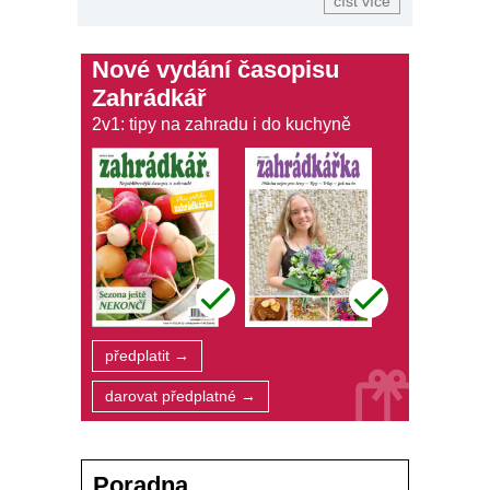
číst více
lady Charlotte Florentia Clive.
Nové vydání časopisu
Zahrádkář
2v1: tipy na zahradu i do kuchyně
předplatit →
darovat předplatné →
Poradna