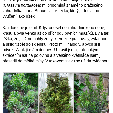
(
Crassula portulacea
) mi připomíná známého pražského
zahradníka, pana Bohumila Lehečku, který ji dostal po
vyučení jako řízek.
Každoročně ji letnil. Když odešel do zahradnického nebe,
krasula byla venku až do příchodu prvních mrazíků. Byla tak
těžká, že ji už nemohly ženy, které zde pracovaly, zvládnout
a uklidit zpět do skleníku. Proto mi ji nabídly, abych si ji
odvezl. A tak ji mám dodnes. Upravil jsem ji hlubokým
zkrácením asi na polovinu a z velkého květináče jsem ji
přesadil do mělké mísy. V takovém stavu se už dá zvládnout.