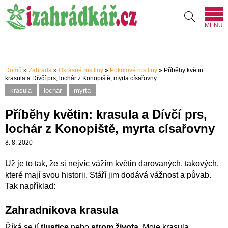
MENU
Domů
»
Zahrada
»
Okrasné rostliny
»
Pokojové rostliny
»
Příběhy květin:
krasula a Dívčí prs, lochár z Konopiště, myrta císařovny
krasula
lochár
myrta
Příběhy květin: krasula a Dívčí prs,
lochár z Konopiště, myrta císařovny
8. 8. 2020
Už je to tak, že si nejvíc vážím květin darovaných, takových,
které mají svou historii. Stáří jim dodává vážnost a půvab.
Tak například:
Zahradníkova krasula
Říká se jí
tlustice
nebo
strom života
. Moje krasula