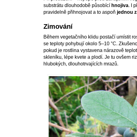
substrátu dlouhodobě působící
hnojiva
. I
pravidelně přihnojovat a to aspoň
jednou z
Zimování
Během vegetačního klidu postačí umístit ro
se teploty pohybují okolo 5–10 °C. Zkušeno
pokud je rostlina vystavena nárazově tep
skleníku, lépe kvete a plodí. Je tu ovšem r
hlubokých, dlouhotrvajících mrazů.