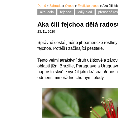
Domů
»
Zahrada
»
Ovoce
»
Exotické ovoce
»
Aka čili fe
aka jedlá
fejchoa
jedlý plod
přenosné ros
Aka čili fejchoa dělá rado
23. 11. 2020
Správné české jméno jihoamerické rostliny z
fejchoa. Potěší i začínající pěstitele.
Tento velmi atraktivní druh užitkové a zár
oblastí jižní Brazílie, Paraguaye a Urugua
naprosto skvěle využít jako krásná přenosná
odměnit mimořádně chutnými plody.