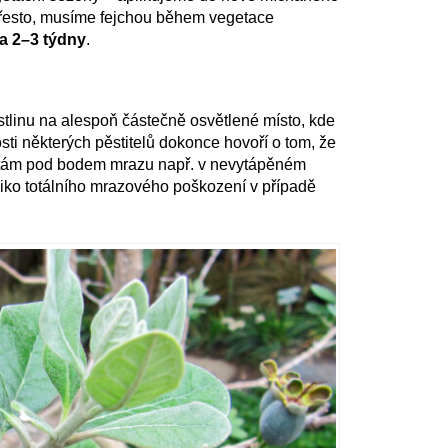
 přesto, musíme fejchou během vegetace
a 2–3 týdny
.
stlinu na alespoň částečně osvětlené místo, kde
sti některých pěstitelů dokonce hovoří o tom, že
lotám pod bodem mrazu např. v nevytápěném
iziko totálního mrazového poškození v případě