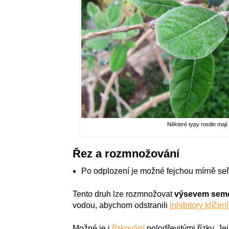
Některé typy rostlin mají 
Řez a rozmnožování
Po odplození je možné fejchou mírně seř
Tento druh lze rozmnožovat
výsevem sem
vodou, abychom odstranili
inhibitory klíčení
Možné je i
řízkování
polodřevitými řízky. J