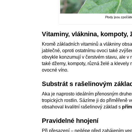
Plody jsou zpočátk
Vitaminy, vláknina, kompoty,
Kromě základních vitaminů a vlákniny obsa
jablečné, oproti ostatnímu ovoci také zvýše
obvykle konzumují v čerstvém stavu, ale v m
také džemy, kompoty, různá želé a klevely 
ovocné víno.
Substrát s rašelinovým zákl
Aka je naprosto ideálním přenosným druhem 
tropických rostlin. Sázíme ji do přiměřeně v
obsahoval kvalitní rašelinový základ s
přím
Pravidelné hnojení
Při přesazení – nejlépe před zahájením v