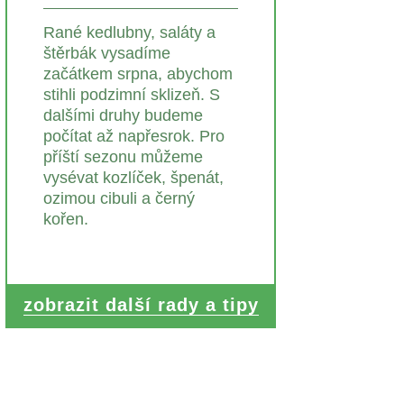
Rané kedlubny, saláty a
štěrbák vysadíme
začátkem srpna, abychom
stihli podzimní sklizeň. S
dalšími druhy budeme
počítat až napřesrok. Pro
příští sezonu můžeme
vysévat kozlíček, špenát,
ozimou cibuli a černý
kořen.
zobrazit další rady a tipy