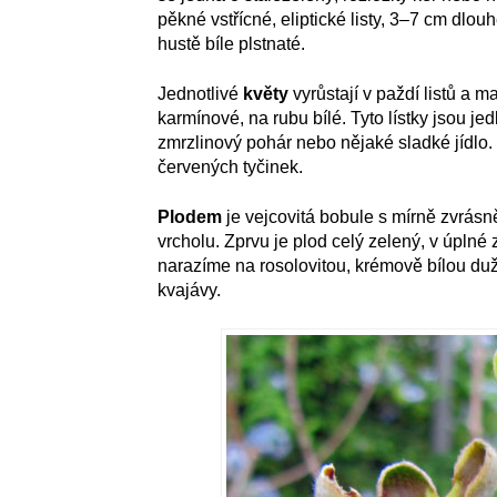
pěkné vstřícné, eliptické listy, 3–7 cm dlouh
hustě bíle plstnaté.
Jednotlivé
květy
vyrůstají v paždí listů a maj
karmínové, na rubu bílé. Tyto lístky jsou jed
zmrzlinový pohár nebo nějaké sladké jídl
červených tyčinek.
Plodem
je vejcovitá bobule s mírně zvrás
vrcholu. Zprvu je plod celý zelený, v úplné 
narazíme na rosolovitou, krémově bílou du
kvajávy.