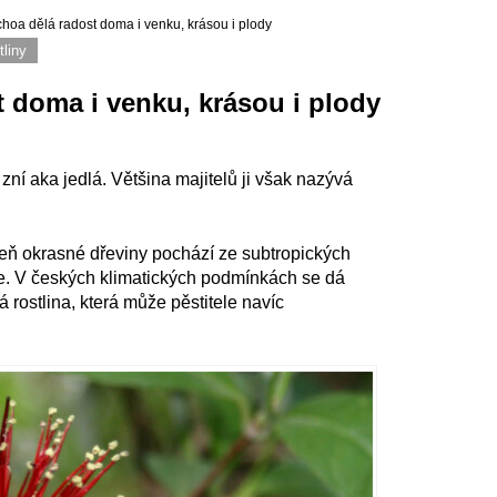
jchoa dělá radost doma i venku, krásou i plody
tliny
st doma i venku, krásou i plody
ní aka jedlá. Většina majitelů ji však nazývá
oveň okrasné dřeviny pochází ze subtropických
ye. V českých klimatických podmínkách se dá
 rostlina, která může pěstitele navíc