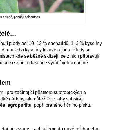
u zelené, později zežloutnou
 želé…
hují plody asi 10–12 % sacharidů, 1–3 % kyseliny
né množství kyseliny listové a jódu. Plody se
ístech kde se běžně sklízejí, se z nich připravují
nebo se z nich dokonce vyrábí velmi chutné
adem
i pro začínající pěstitele subtropických a
elké nádoby, ale důležité je, aby substrát
ěsí agroperlitu
, popř. praného říčního písku.
egetační sezony – aplikujeme do nově míchaného