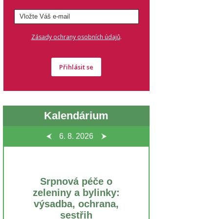
.
Zásady ochrany osobních údajů
Přihlásit se
Kalendárium
6. 8.
2026
Srpnová péče o
zeleniny a bylinky:
výsadba, ochrana,
sestřih