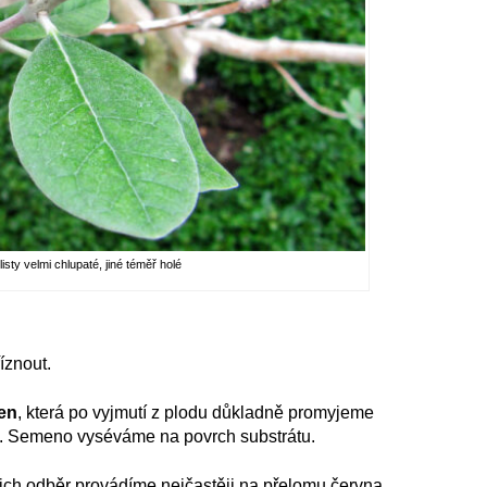
listy velmi chlupaté, jiné téměř holé
íznout.
en
, která po vyjmutí z plodu důkladně promyjeme
. Semeno vyséváme na povrch substrátu.
ejich odběr provádíme nejčastěji na přelomu června