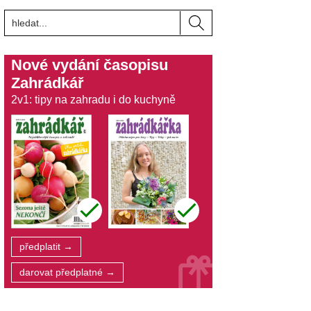
Nové vydání časopisu
Zahrádkář
2v1: tipy na zahradu i do kuchyně
předplatit →
darovat předplatné →