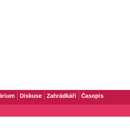
árium
Diskuse
Zahrádkáři
Časopis