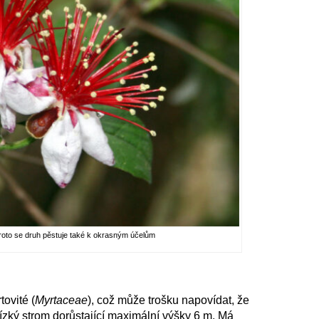
proto se druh pěstuje také k okrasným účelům
ovité (
Myrtaceae
), což může trošku napovídat, že
nízký strom dorůstající maximální výšky 6 m. Má