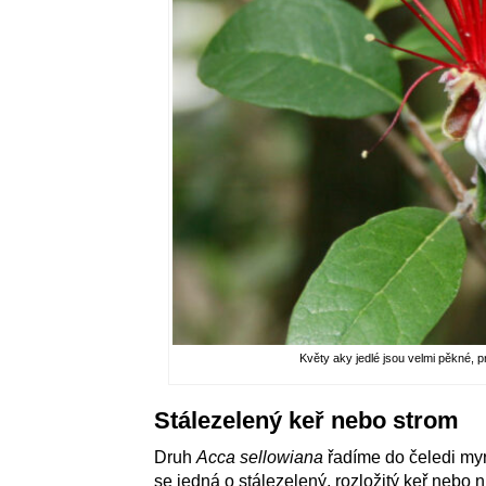
Květy aky jedlé jsou velmi pěkné, 
Stálezelený keř nebo strom
Druh
Acca sellowiana
řadíme do čeledi myrt
se jedná o stálezelený, rozložitý keř nebo 