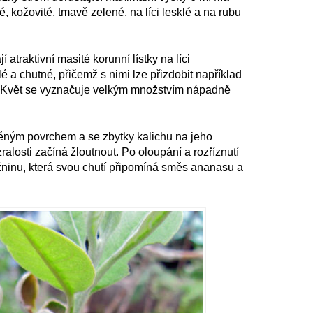
é, kožovité, tmavě zelené, na líci lesklé a na rubu
í atraktivní masité korunní lístky na líci
lé a chutné, přičemž s nimi lze přizdobit například
o. Květ se vyznačuje velkým množstvím nápadně
něným povrchem a se zbytky kalichu na jeho
zralosti začíná žloutnout. Po oloupání a rozříznutí
žninu, která svou chutí připomíná směs ananasu a