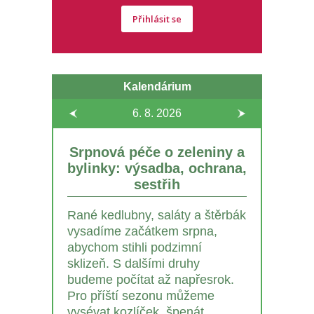
Přihlásit se
Kalendárium
6. 8.
2026
Srpnová péče o zeleniny a
bylinky: výsadba, ochrana,
sestřih
Rané kedlubny, saláty a štěrbák
vysadíme začátkem srpna,
abychom stihli podzimní
sklizeň. S dalšími druhy
budeme počítat až napřesrok.
Pro příští sezonu můžeme
vysévat kozlíček, špenát,