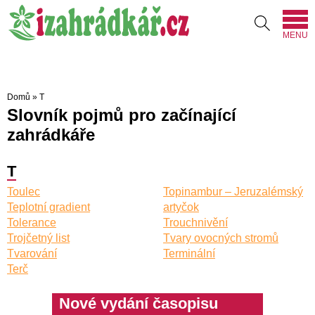
MENU
Domů
»
T
Slovník pojmů pro začínající
zahrádkáře
T
Toulec
Topinambur – Jeruzalémský
Teplotní gradient
artyčok
Tolerance
Trouchnivění
Trojčetný list
Tvary ovocných stromů
Tvarování
Terminální
Terč
Nové vydání časopisu