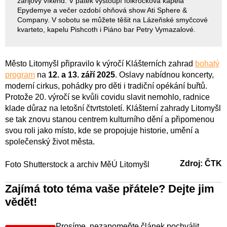
zářijový víkend. V pátek vystoupí folkrocková kapela
Epydemye a večer ozdobí ohňová show Ati Sphere &
Company. V sobotu se můžete těšit na Lázeňské smyčcové
kvarteto, kapelu Pishcoth i Piáno bar Petry Vymazalové.
Město Litomyšl připravilo k výročí Klášterních zahrad
bohatý
program
na
12. a 13. září 2025
. Oslavy nabídnou koncerty,
moderní cirkus, pohádky pro děti i tradiční opékání buřtů.
Protože 20. výročí se kvůli covidu slavit nemohlo, radnice
klade důraz na letošní čtvrtstoletí. Klášterní zahrady Litomyšl
se tak znovu stanou centrem kulturního dění a připomenou
svou roli jako místo, kde se propojuje historie, umění a
společenský život města.
Zdroj: ČTK
Foto Shutterstock a archiv MěÚ Litomyšl
Zajímá toto téma vaše přátele? Dejte jim
vědět!
Prosíme, nezapomeňte článek pochválit