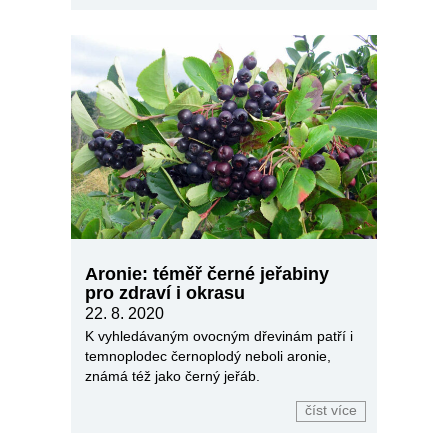
Aronie: téměř černé jeřabiny
pro zdraví i okrasu
22. 8. 2020
K vyhledávaným ovocným dřevinám patří i
temnoplodec černoplodý neboli aronie,
známá též jako černý jeřáb.
číst více