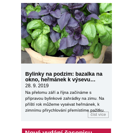
Bylinky na podzim: bazalka na
okno, heřmánek k výsevu…
28. 9. 2019
Na přelomu září a října začínáme s
přípravou bylinkové zahrádky na zimu. Na
příští rok můžeme vysévat heřmánek, k
zimnímu přirychlování přemístíme pažitku.
číst více
Nové vydání časopisu