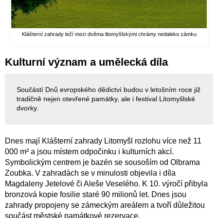
Klášterní zahrady leží mezi dvěma litomyšlskými chrámy nedaleko zámku
Kulturní význam a umělecká díla
Součástí Dnů evropského dědictví budou v letošním roce již
tradičně nejen otevřené památky, ale i festival Litomyšlské
dvorky.
Dnes mají Klášterní zahrady Litomyšl rozlohu více než 11
000 m² a jsou místem odpočinku i kulturních akcí.
Symbolickým centrem je bazén se sousoším od Olbrama
Zoubka. V zahradách se v minulosti objevila i díla
Magdaleny Jetelové či Aleše Veselého. K 10. výročí přibyla
bronzová kopie fosilie staré 90 milionů let. Dnes jsou
zahrady propojeny se zámeckým areálem a tvoří důležitou
součást městské památkové rezervace.