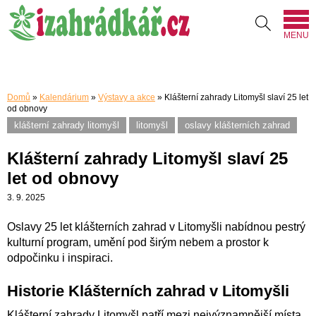
MENU
Domů
»
Kalendárium
»
Výstavy a akce
»
Klášterní zahrady Litomyšl slaví 25 let
od obnovy
klášterní zahrady litomyšl
litomyšl
oslavy klášterních zahrad
Klášterní zahrady Litomyšl slaví 25
let od obnovy
3. 9. 2025
Oslavy 25 let klášterních zahrad v Litomyšli nabídnou pestrý
kulturní program, umění pod širým nebem a prostor k
odpočinku i inspiraci.
Historie Klášterních zahrad v Litomyšli
Klášterní zahrady Litomyšl patří mezi nejvýznamnější místa