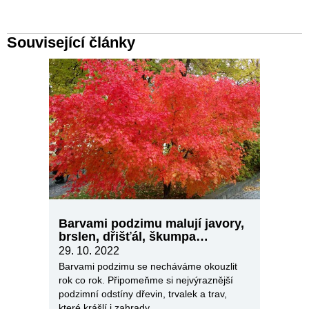
Související články
Barvami podzimu malují javory,
brslen, dřišťál, škumpa…
29. 10. 2022
Barvami podzimu se necháváme okouzlit
rok co rok. Připomeňme si nejvýraznější
podzimní odstíny dřevin, trvalek a trav,
které krášlí i zahrady.