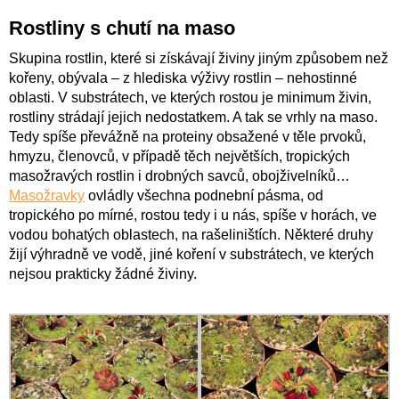
Rostliny s chutí na maso
Skupina rostlin, které si získávají živiny jiným způsobem než
kořeny, obývala – z hlediska výživy rostlin – nehostinné
oblasti. V substrátech, ve kterých rostou je minimum živin,
rostliny strádají jejich nedostatkem. A tak se vrhly na maso.
Tedy spíše převážně na proteiny obsažené v těle prvoků,
hmyzu, členovců, v případě těch největších, tropických
masožravých rostlin i drobných savců, obojživelníků…
Masožravky
ovládly všechna podnební pásma, od
tropického po mírné, rostou tedy i u nás, spíše v horách, ve
vodou bohatých oblastech, na rašeliništích. Některé druhy
žijí výhradně ve vodě, jiné koření v substrátech, ve kterých
nejsou prakticky žádné živiny.