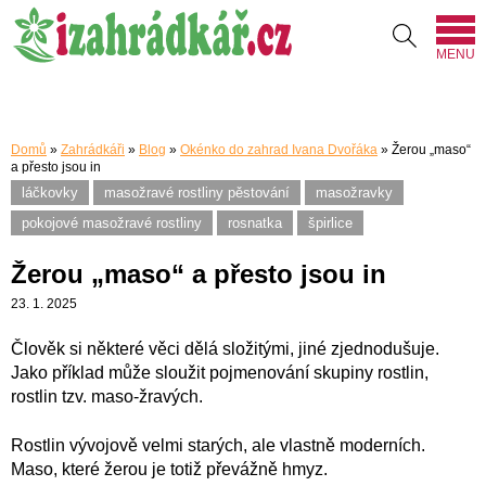
MENU
Domů
»
Zahrádkáři
»
Blog
»
Okénko do zahrad Ivana Dvořáka
»
Žerou „maso“
a přesto jsou in
láčkovky
masožravé rostliny pěstování
masožravky
pokojové masožravé rostliny
rosnatka
špirlice
Žerou „maso“ a přesto jsou in
23. 1. 2025
Člověk si některé věci dělá složitými, jiné zjednodušuje.
Jako příklad může sloužit pojmenování skupiny rostlin,
rostlin tzv. maso-žravých.
Rostlin vývojově velmi starých, ale vlastně moderních.
Maso, které žerou je totiž převážně hmyz.