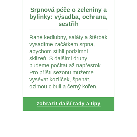
Srpnová péče o zeleniny a
bylinky: výsadba, ochrana,
sestřih
Rané kedlubny, saláty a štěrbák
vysadíme začátkem srpna,
abychom stihli podzimní
sklizeň. S dalšími druhy
budeme počítat až napřesrok.
Pro příští sezonu můžeme
vysévat kozlíček, špenát,
ozimou cibuli a černý kořen.
zobrazit další rady a tipy