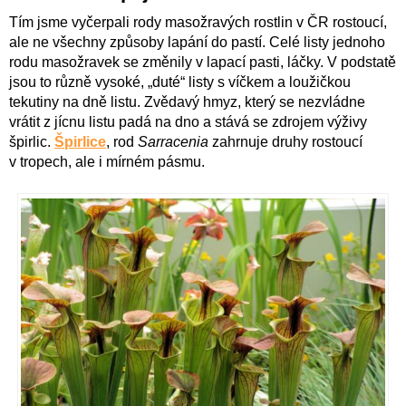
Tím jsme vyčerpali rody masožravých rostlin v ČR rostoucí,
ale ne všechny způsoby lapání do pastí. Celé listy jednoho
rodu masožravek se změnily v lapací pasti, láčky. V podstatě
jsou to různě vysoké, „duté“ listy s víčkem a loužičkou
tekutiny na dně listu. Zvědavý hmyz, který se nezvládne
vrátit z jícnu listu padá na dno a stává se zdrojem výživy
špirlic.
Špirlice
, rod
Sarracenia
zahrnuje druhy rostoucí
v tropech, ale i mírném pásmu.