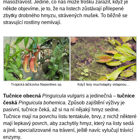
masožravost. Jediné, co nás může trošku zarazit, když je
někde objevíme, je to, že na listech zůstávají přilepené
zbytky drobného hmyzu, strávených mušek. To běžně se
stravující rostliny nemívají.
Tropická láčkovka Nepenthes sp.
Když listy mucholapky sklapnou…
Tučnice obecná
Pinguicula vulgaris
a jedinečná –
tučnice
česká
Pinguicula bohemica.
Způsob zajištění výživy je
pasivní, tučnice čeká, až si na ní nějaký hmyz sedne.
Tučnice mají na povrchu listu tentakule, brvy, z nichž některé
mají lepkavý povrch, aby zachytily hmyz, který na listy sedá
a jiné, specializované na trávení, ještě navíc vylučují trávicí
enzymy.