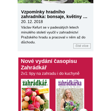
Vzpomínky hradního
zahradníka: bonsaje, květiny a
prezidenti
20. 12. 2018
Václav Kefurt se v padesátých letech
minulého století vyučil v zahradnictví
Pražského hradu a pracoval v něm až do
důchodu.
číst více
Nové vydání časopisu
Zahrádkář
2v1: tipy na zahradu i do kuchyně