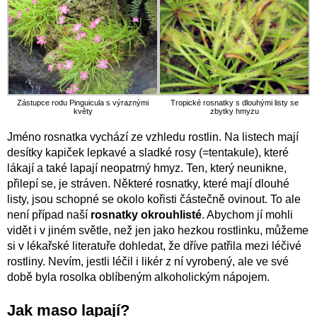
Zástupce rodu Pinguicula s výraznými
Tropické rosnatky s dlouhými listy se
květy
zbytky hmyzu
Jméno rosnatka vychází ze vzhledu rostlin. Na listech mají
desítky kapiček lepkavé a sladké rosy (=tentakule), které
lákají a také lapají neopatrný hmyz. Ten, který neunikne,
přilepí se, je stráven. Některé rosnatky, které mají dlouhé
listy, jsou schopné se okolo kořisti částečně ovinout. To ale
není případ naší
rosnatky okrouhlisté
. Abychom jí mohli
vidět i v jiném světle, než jen jako hezkou rostlinku, můžeme
si v lékařské literatuře dohledat, že dříve patřila mezi léčivé
rostliny. Nevím, jestli léčil i likér z ní vyrobený, ale ve své
době byla rosolka oblíbeným alkoholickým nápojem.
Jak maso lapají?