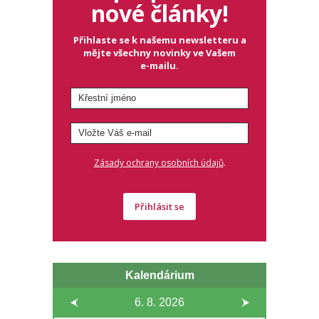
nové články!
Přihlaste se k našemu newsletteru a
mějte všechny novinky ve Vašem
e-mailu.
.
Zásady ochrany osobních údajů
Přihlásit se
Kalendárium
6. 8.
2026