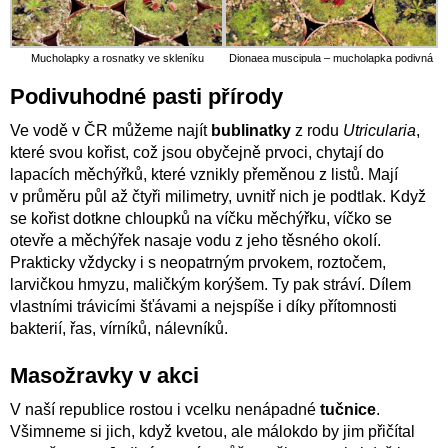
Mucholapky a rosnatky ve skleníku
Dionaea muscipula – mucholapka podivná
Podivuhodné pasti přírody
Ve vodě v ČR můžeme najít
bublinatky
z rodu
Utricularia
,
které svou kořist, což jsou obyčejně prvoci, chytají do
lapacích měchýřků, které vznikly přeměnou z listů. Mají
v průměru půl až čtyři milimetry, uvnitř nich je podtlak. Když
se kořist dotkne chloupků na víčku měchýřku, víčko se
otevře a měchýřek nasaje vodu z jeho těsného okolí.
Prakticky vždycky i s neopatrným prvokem, roztočem,
larvičkou hmyzu, maličkým korýšem. Ty pak stráví. Dílem
vlastními trávicími šťávami a nejspíše i díky přítomnosti
bakterií, řas, vírníků, nálevníků.
Masožravky v akci
V naší republice rostou i vcelku nenápadné
tučnice
.
Všimneme si jich, když kvetou, ale málokdo by jim přičítal