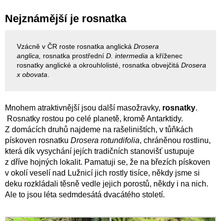
Nejznámější je rosnatka
Vzácně v ČR roste rosnatka anglická
Drosera
anglica,
rosnatka prostřední
D. intermedia
a kříženec
rosnatky anglické a okrouhlolisté, rosnatka obvejčitá
Drosera
x obovata
.
Mnohem atraktivnější jsou další masožravky,
rosnatky
.
Rosnatky rostou po celé planetě, kromě Antarktidy.
Z domácích druhů najdeme na rašeliništích, v tůňkách
pískoven rosnatku
Drosera rotundifolia
, chráněnou rostlinu,
která dík vysychání jejích tradičních stanovišť ustupuje
z dříve hojných lokalit. Pamatuji se, že na březích pískoven
v okolí veselí nad Lužnicí jich rostly tisíce, někdy jsme si
deku rozkládali těsně vedle jejich porostů, někdy i na nich.
Ale to jsou léta sedmdesátá dvacátého století.