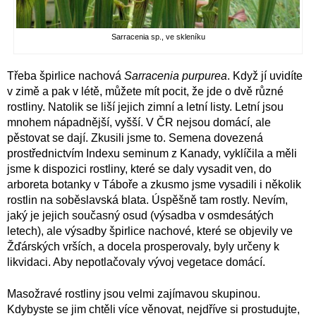
Sarracenia sp., ve skleníku
Třeba špirlice nachová
Sarracenia purpurea
. Když jí uvidíte
v zimě a pak v létě, můžete mít pocit, že jde o dvě různé
rostliny. Natolik se liší jejich zimní a letní listy. Letní jsou
mnohem nápadnější, vyšší. V ČR nejsou domácí, ale
pěstovat se dají. Zkusili jsme to. Semena dovezená
prostřednictvím Indexu seminum z Kanady, vyklíčila a měli
jsme k dispozici rostliny, které se daly vysadit ven, do
arboreta botanky v Táboře a zkusmo jsme vysadili i několik
rostlin na soběslavská blata. Úspěšně tam rostly. Nevím,
jaký je jejich současný osud (výsadba v osmdesátých
letech), ale výsadby špirlice nachové, které se objevily ve
Žďárských vrších, a docela prosperovaly, byly určeny k
likvidaci. Aby nepotlačovaly vývoj vegetace domácí.
Masožravé rostliny jsou velmi zajímavou skupinou.
Kdybyste se jim chtěli více věnovat, nejdříve si prostudujte,