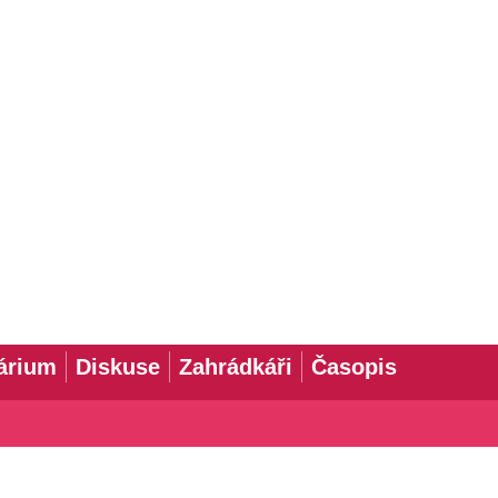
árium
Diskuse
Zahrádkáři
Časopis