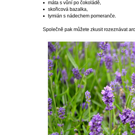
máta s vůní po čokoládě,
skořicová bazalka,
tymián s nádechem pomeranče.
Společně pak můžete zkusit rozeznávat arom