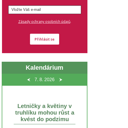
.
Zásady ochrany osobních údajů
Přihlásit se
Kalendárium
7. 8.
2026
Letničky a květiny v
truhlíku mohou růst a
kvést do podzimu