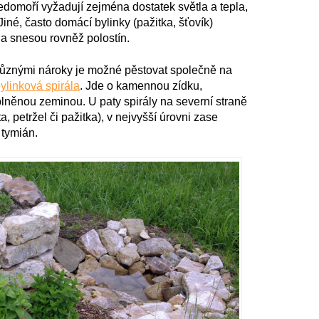
edomoří vyžadují zejména dostatek světla a tepla,
 Jiné, často domácí bylinky (pažitka, šťovík)
 a snesou rovněž polostín.
 různými nároky je možné pěstovat společně na
ylinková spirála
. Jde o kamennou zídku,
lněnou zeminou. U paty spirály na severní straně
, petržel či pažitka), v nejvyšší úrovni zase
tymián.