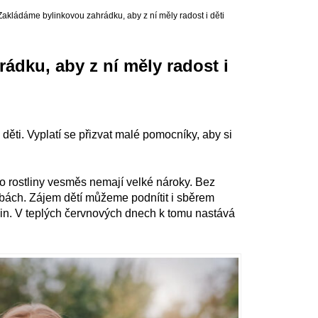
Zakládáme bylinkovou zahrádku, aby z ní měly radost i děti
ádku, aby z ní měly radost i
 děti. Vyplatí se přizvat malé pomocníky, aby si
yto rostliny vesměs nemají velké nároky. Bez
ách. Zájem dětí můžeme podnítit i sběrem
lin. V teplých červnových dnech k tomu nastává