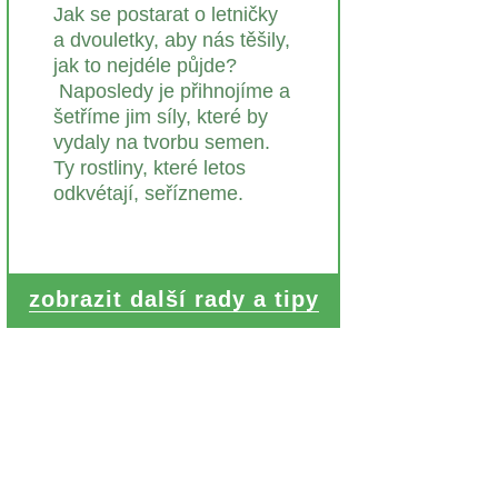
Jak se postarat o letničky
a dvouletky, aby nás těšily,
jak to nejdéle půjde?
Naposledy je přihnojíme a
šetříme jim síly, které by
vydaly na tvorbu semen.
Ty rostliny, které letos
odkvétají, seřízneme.
zobrazit další rady a tipy