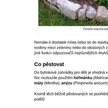
Čerstvě osázená byli
Nemáte-li dostatek místa nebo se do stavby
rostliny mezi zeleninu nebo do okrasných z
jiné funkci odpuzovačů nejrůznějších druhů
Co pěstovat
Do bylinkové zahrádky pro děti je vhodná v
Nic nezkazíte použitím
heřmánku
(
Matrica
máty
(
Mentha
),
anýzu
(
Pimpinella anisum
Kromě těch běžně pěstovaných se poohlédně
potěší