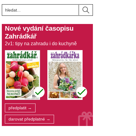
Nové vydání časopisu
Zahrádkář
2v1: tipy na zahradu i do kuchyně
předplatit →
darovat předplatné →