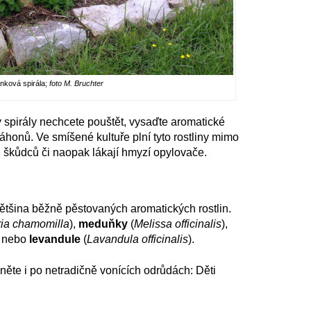
nková spirála;
foto M. Bruchter
 spirály nechcete pouštět, vysaďte aromatické
áhonů. Ve smíšené kultuře plní tyto rostliny mimo
 škůdců či naopak lákají hmyzí opylovače.
ětšina běžně pěstovaných aromatických rostlin.
ria chamomilla
),
meduňky
(
Melissa officinalis
),
) nebo
levandule
(
Lavandula officinalis
).
te i po netradičně vonících odrůdách: Děti