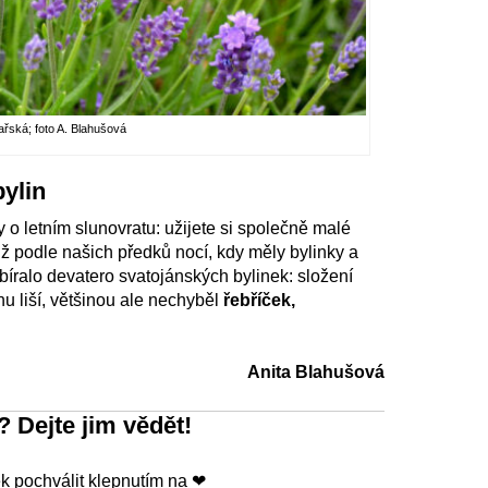
ařská; foto A. Blahušová
ylin
y o letním slunovratu: užijete si společně malé
ž podle našich předků nocí, kdy měly bylinky a
 sbíralo devatero svatojánských bylinek: složení
nu liší, většinou ale nechyběl
řebříček,
Anita Blahušová
? Dejte jim vědět!
 pochválit klepnutím na ❤