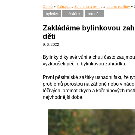
Domů
»
Zahrada
»
Zelenina a byliny
»
Léčivé rostliny
»
bylinky
měsíček
pro děti
Zakládáme bylinkovou zahr
děti
9. 6. 2022
Bylinky díky své vůni a chuti často zaujmou
vyzkoušeli péči o bylinkovou zahrádku.
První pěstitelské zážitky usnadní fakt, že t
problémů porostou na záhoně nebo v nádob
léčivých, aromatických a kořeninových rost
nejvhodnější doba.