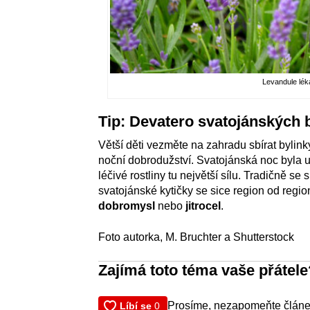
Levandule lék
Tip: Devatero svatojánských b
Větší děti vezměte na zahradu sbírat bylink
noční dobrodužství. Svatojánská noc byla u
léčivé rostliny tu největší sílu. Tradičně se
svatojánské kytičky se sice region od regio
dobromysl
nebo
jitrocel
.
Foto autorka, M. Bruchter a Shutterstock
Zajímá toto téma vaše přátele
Prosíme, nezapomeňte článek