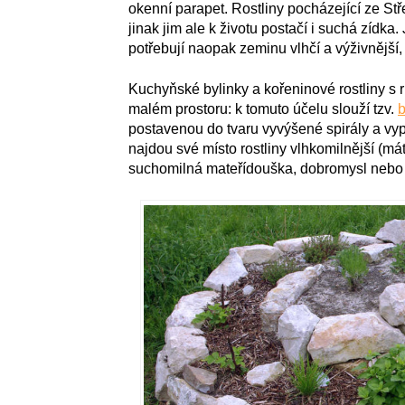
okenní parapet. Rostliny pocházející ze Stř
jinak jim ale k životu postačí i suchá zídka.
potřebují naopak zeminu vlhčí a výživnější,
Kuchyňské bylinky a kořeninové rostliny s
malém prostoru: k tomuto účelu slouží tzv.
b
postavenou do tvaru vyvýšené spirály a vyp
najdou své místo rostliny vlhkomilnější (máta
suchomilná mateřídouška, dobromysl nebo 