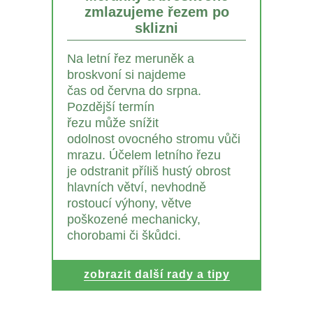
zmlazujeme řezem po
sklizni
Na letní řez meruněk a
broskvoní si najdeme
čas od června do srpna.
Pozdější termín
řezu může snížit
odolnost ovocného stromu vůči
mrazu. Účelem letního řezu
je odstranit příliš hustý obrost
hlavních větví, nevhodně
rostoucí výhony, větve
poškozené mechanicky,
chorobami či škůdci.
zobrazit další rady a tipy