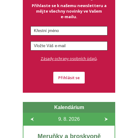
Přihlaste se k našemu newsletteru a
mějte všechny novinky ve Vašem
e-mailu.
.
Zásady ochrany osobních údajů
Přihlásit se
Kalendárium
9. 8.
2026
Meruňky a broskvoně