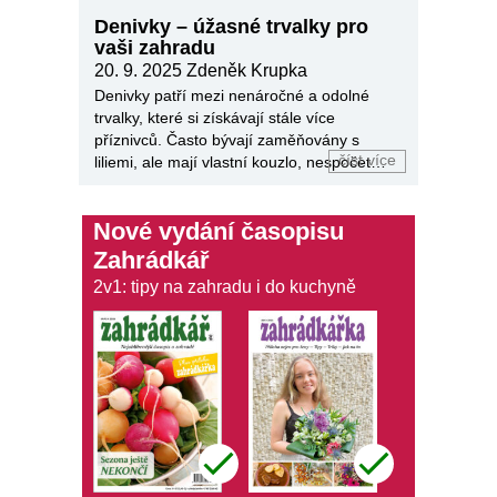
Denivky – úžasné trvalky pro
vaši zahradu
20. 9. 2025
Zdeněk Krupka
Denivky patří mezi nenáročné a odolné
trvalky, které si získávají stále více
příznivců. Často bývají zaměňovány s
číst více
liliemi, ale mají vlastní kouzlo, nespočet
barev a tvarů.
Nové vydání časopisu
Zahrádkář
2v1: tipy na zahradu i do kuchyně