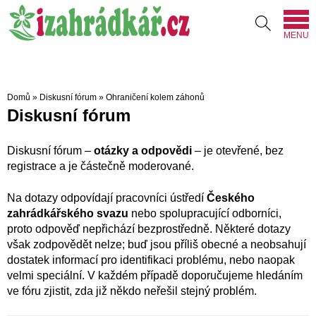
MENU
Domů
»
Diskusní fórum
»
Ohraničení kolem záhonů
Diskusní fórum
Diskusní fórum –
otázky a odpovědi
– je otevřené, bez
registrace a je částečně moderované.
Na dotazy odpovídají pracovníci ústředí
Českého
zahrádkářského svazu
nebo spolupracující odborníci,
proto odpověď nepřichází bezprostředně. Některé dotazy
však zodpovědět nelze; buď jsou příliš obecné a neobsahují
dostatek informací pro identifikaci problému, nebo naopak
velmi speciální. V každém případě doporučujeme hledáním
ve fóru zjistit, zda již někdo neřešil stejný problém.