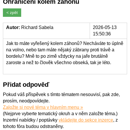
Ohraničení kolem záhonů
< zpět
Autor:
Richard Sabela
2026-05-13
15:50:36
Jak to máte vyřešený kolem záhonů? Necháváte to úplně
na volno, nebo tam máte nějaký zábrany proti trávě a
bordelu? Mně to po zimě vždycky na jaře brutálně
zaroste a než to člověk všechno obseká, tak je léto.
Přidat odpověď
Pokud váš příspěvek s tímto tématem nesouvisí, pak zde,
prosím, neodpovídejte.
Založte si nové téma v hlavním menu »
(Nejprve vyberte tematický okruh a v něm založte téma.)
Inzertní nabídky / poptávky
vkládejte do sekce inzerce
, z
tohoto fóra budou odstraněny.