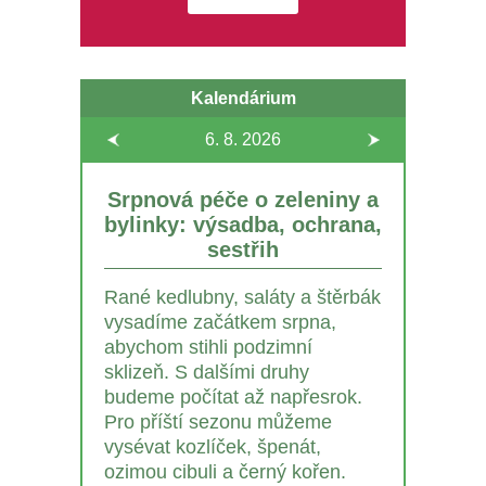
Kalendárium
6. 8.
2026
Srpnová péče o zeleniny a
bylinky: výsadba, ochrana,
sestřih
Rané kedlubny, saláty a štěrbák
vysadíme začátkem srpna,
abychom stihli podzimní
sklizeň. S dalšími druhy
budeme počítat až napřesrok.
Pro příští sezonu můžeme
vysévat kozlíček, špenát,
ozimou cibuli a černý kořen.