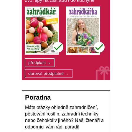
2v1: tipy na zahradu i do kuchyně
předplatit →
darovat předplatné →
Poradna
Máte otázky ohledně zahradničení,
pěstování rostlin, zahradní techniky
nebo čehokoliv jiného? Naši čtenáři a
odborníci vám rádi poradí!