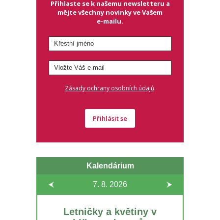
Přihlaste se k našemu newsletteru a
mějte všechny novinky ve Vašem
e-mailu.
.
Zásady ochrany osobních údajů
Přihlásit se
Kalendárium
7. 8.
2026
Letničky a květiny v