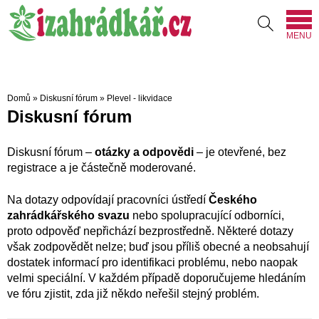
MENU
Domů
»
Diskusní fórum
»
Plevel - likvidace
Diskusní fórum
Diskusní fórum –
otázky a odpovědi
– je otevřené, bez
registrace a je částečně moderované.
Na dotazy odpovídají pracovníci ústředí
Českého
zahrádkářského svazu
nebo spolupracující odborníci,
proto odpověď nepřichází bezprostředně. Některé dotazy
však zodpovědět nelze; buď jsou příliš obecné a neobsahují
dostatek informací pro identifikaci problému, nebo naopak
velmi speciální. V každém případě doporučujeme hledáním
ve fóru zjistit, zda již někdo neřešil stejný problém.