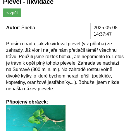
Plevel - likvidace
< zpět
Autor:
Šneba
2025-05-08
14:37:47
Prosím o radu, jak zlikvidovat plevel (viz příloha) ze
zahrady. Již vloni na jaře nám přetlačil téměř všechnu
trávu. Použili jsme roztok bofixu, ale nepomohlo to. Letos
je trávník opět plný tohoto plevele. Zahrada se nachází
na Šumavě (800 m. n. m.). Na zahradě rostou volně
divoké kytky, o které bychom neradi přišli (petrklíče,
kopretiny, oranžové jestřábníky....). Bohužel jsem nikde
nenašla název plevele.
Připojený obrázek: