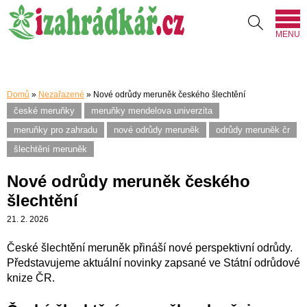
MENU
Domů
»
Nezařazené
»
Nové odrůdy meruněk českého šlechtění
české meruňky
meruňky mendelova univerzita
meruňky pro zahradu
nové odrůdy meruněk
odrůdy meruněk čr
šlechtění meruněk
Nové odrůdy meruněk českého
šlechtění
21. 2. 2026
České šlechtění meruněk přináší nové perspektivní odrůdy.
Představujeme aktuální novinky zapsané ve Státní odrůdové
knize ČR.