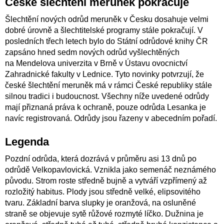
České šlechtění meruněk pokračuje
Šlechtění nových odrůd meruněk v Česku dosahuje velmi
dobré úrovně a šlechtitelské programy stále pokračují. V
posledních třech letech bylo do Státní odrůdové knihy ČR
zapsáno hned sedm nových odrůd vyšlechtěných
na
Mendelova univerzita v Brně
v Ústavu ovocnictví
Zahradnické fakulty v
Lednice
. Tyto novinky potvrzují, že
české šlechtění meruněk má v rámci
České republiky
stále
silnou tradici i budoucnost. Všechny níže uvedené odrůdy
mají přiznaná práva k ochraně, pouze odrůda Lesanka je
navíc registrovaná. Odrůdy jsou řazeny v abecedním pořadí.
Legenda
Pozdní odrůda, která dozrává v průměru asi 13 dnů po
odrůdě Velkopavlovická. Vznikla jako semenáč neznámého
původu. Strom roste středně bujně a vytváří vzpřímený až
rozložitý habitus. Plody jsou středně velké, elipsovitého
tvaru. Základní barva slupky je oranžová, na osluněné
straně se objevuje sytě růžové rozmyté líčko. Dužnina je