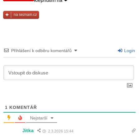
klepnutím na ❤
na seznam.cz
Přihlášení k odběru komentářů
Login
1
KOMENTÁŘ
Nejstarší
Jitka
2.3.2026 15:44