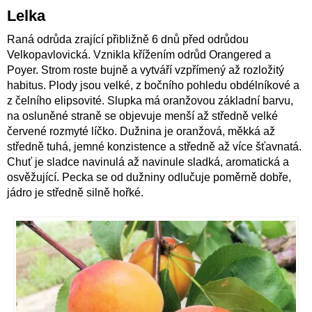
Lelka
Raná odrůda zrající přibližně 6 dnů před odrůdou
Velkopavlovická. Vznikla křížením odrůd Orangered a
Poyer. Strom roste bujně a vytváří vzpřímený až rozložitý
habitus. Plody jsou velké, z bočního pohledu obdélníkové a
z čelního elipsovité. Slupka má oranžovou základní barvu,
na osluněné straně se objevuje menší až středně velké
červené rozmyté líčko. Dužnina je oranžová, měkká až
středně tuhá, jemné konzistence a středně až více šťavnatá.
Chuť je sladce navinulá až navinule sladká, aromatická a
osvěžující. Pecka se od dužniny odlučuje poměrně dobře,
jádro je středně silně hořké.