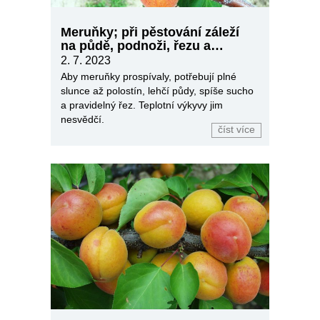
Meruňky; při pěstování záleží
na půdě, podnoži, řezu a
ochraně
2. 7. 2023
Aby meruňky prospívaly, potřebují plné
slunce až polostín, lehčí půdy, spíše sucho
a pravidelný řez. Teplotní výkyvy jim
nesvědčí.
číst více