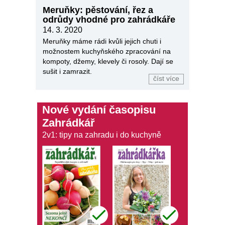
Meruňky: pěstování, řez a
odrůdy vhodné pro zahrádkáře
14. 3. 2020
Meruňky máme rádi kvůli jejich chuti i
možnostem kuchyňského zpracování na
kompoty, džemy, klevely či rosoly. Dají se
sušit i zamrazit.
číst více
Nové vydání časopisu
Zahrádkář
2v1: tipy na zahradu i do kuchyně