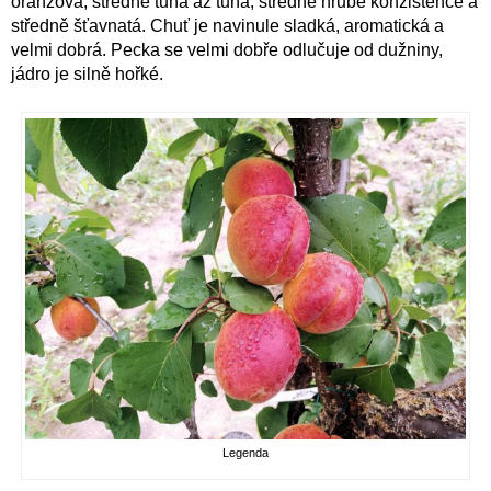
oranžová, středně tuhá až tuhá, středně hrubé konzistence a
středně šťavnatá. Chuť je navinule sladká, aromatická a
velmi dobrá. Pecka se velmi dobře odlučuje od dužniny,
jádro je silně hořké.
Legenda