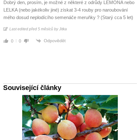
Dobrý den, prosím, je možné z některé z odrůdy LEMONA nebo
LELKA (nebo jakékoliv jiné) získat 3-4 rouby pro naroubování
mého dosud neplodícího semenáče meruňky ? (Starý cca 5 let)
Last edited před 5 měsíců by Jitka
Odpovědět
0
0
Související články