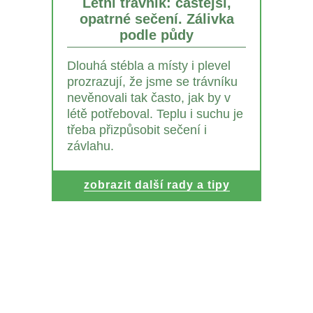
Letní trávník: častější,
opatrné sečení. Zálivka
podle půdy
Dlouhá stébla a místy i plevel
prozrazují, že jsme se trávníku
nevěnovali tak často, jak by v
létě potřeboval. Teplu i suchu je
třeba přizpůsobit sečení i
závlahu.
zobrazit další rady a tipy