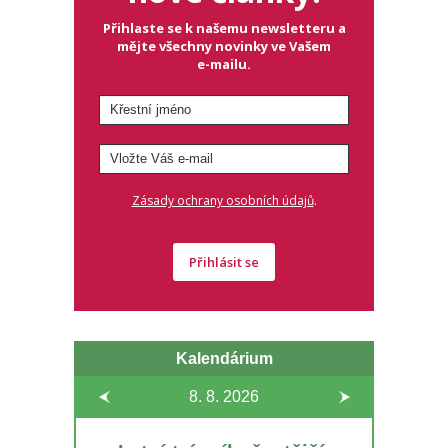
Přihlaste se k našemu newsletteru a
mějte všechny novinky ve Vašem
e-mailu.
.
Zásady ochrany osobních údajů
Přihlásit se
Kalendárium
8. 8.
2026