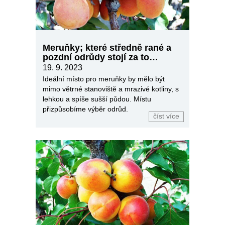
Meruňky; které středně rané a
pozdní odrůdy stojí za to
vyzkoušet?
19. 9. 2023
Ideální místo pro meruňky by mělo být
mimo větrné stanoviště a mrazivé kotliny, s
lehkou a spíše sušší půdou. Místu
přizpůsobíme výběr odrůd.
číst více