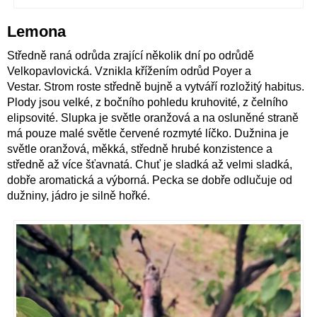
Lemona
Středně raná odrůda zrající několik dní po odrůdě
Velkopavlovická. Vznikla křížením odrůd Poyer a
Vestar. Strom roste středně bujně a vytváří rozložitý habitus.
Plody jsou velké, z bočního pohledu kruhovité, z čelního
elipsovité. Slupka je světle oranžová a na osluněné straně
má pouze malé světle červené rozmyté líčko. Dužnina je
světle oranžová, měkká, středně hrubé konzistence a
středně až více šťavnatá. Chuť je sladká až velmi sladká,
dobře aromatická a výborná. Pecka se dobře odlučuje od
dužniny, jádro je silně hořké.