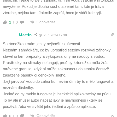
slepicím. Nejde to ale v záhonu, tam se voda vsákne a krtonožku
nevyžene. Pokud je dlouho sucho a země tam, kde je tráva
ztvrdne, nejdou tam. Jakmile zaprší, hned je vidět kde ryjí.
Odpovědět
2
0
Martin
25.1.2024 17:38
S krtonožkou mám jen ty nejhorší zkušenosti.
Neznám zahrádkáře, co by uprostřed sezóny rozrýval záhonky,
stavěl si tam přepážky a vykopával díry na nádoby s vodou.
Prostředky na slimáky nefungují, proč by krtonožka měla žrát
otrávené granule, když si může zakousnout do stonku čerstvě
zasazené papriky či čehokoliv jiného.
„Lejt jarovou“ vodu do záhonku, nevím čím by to mělo fungovat a
neznám důsledky.
Jediné co by mohlo fungovat je insekticid aplikovatelný na půdu.
To by ale musel autor napsat jaký je nejvhodnější (který se
používá třeba ve světě) jeho ředění a způsob aplikace.
Odpovědět
0
0