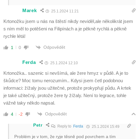
Marek
25.1.2024 11:21
Krtonožku jsem u nás na štěstí nikdy neviděl,ale několikrát jsem
s ním měl to potěšeni na Filipínách a je pěkně rychlá a pěkně
rychle létá!
Odpovědět
1
0
Ferda
25.1.2024 12:10
Krtonožka.. sazenic si nevšímá, ale žere hmyz v půdě. A je to
škůdce? Moc tomu nerozumím.. Kdysi jsem četl podobnou
informaci: žížaly jsou užitečné, protože prokypřují půdu. A krtek
je také užitečný, protože žere ty žížaly. Není to legrace, tohle
vážně taky někdo napsal.
Odpovědět
4
-2
Petr
Reply to
Ferda
25.1.2024 15:49
Problém je v tom, že ryje těsně pod povrchem a tím