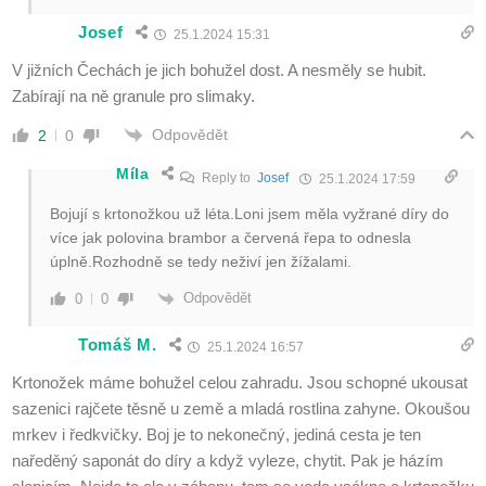
Josef
25.1.2024 15:31
V jižních Čechách je jich bohužel dost. A nesměly se hubit.
Zabírají na ně granule pro slimaky.
Odpovědět
2
0
Míla
Reply to
Josef
25.1.2024 17:59
Bojují s krtonožkou už léta.Loni jsem měla vyžrané díry do
více jak polovina brambor a červená řepa to odnesla
úplně.Rozhodně se tedy neživí jen žížalami.
Odpovědět
0
0
Tomáš M.
25.1.2024 16:57
Krtonožek máme bohužel celou zahradu. Jsou schopné ukousat
sazenici rajčete těsně u země a mladá rostlina zahyne. Okoušou
mrkev i ředkvičky. Boj je to nekonečný, jediná cesta je ten
naředěný saponát do díry a když vyleze, chytit. Pak je házím