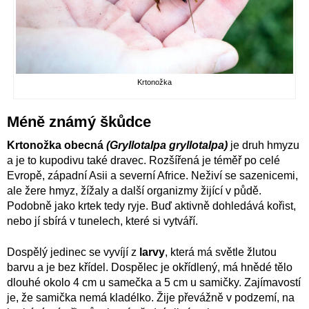
Krtonožka
Méně známý škůdce
Krtonožka obecná
(Gryllotalpa gryllotalpa)
je druh hmyzu
a je to kupodivu také dravec. Rozšířená je téměř po celé
Evropě, západní Asii a severní Africe. Neživí se sazenicemi,
ale žere hmyz, žížaly a další organizmy žijící v půdě.
Podobně jako krtek tedy ryje. Buď aktivně dohledává kořist,
nebo jí sbírá v tunelech, které si vytváří.
Dospělý jedinec se vyvíjí z
larvy
, která má světle žlutou
barvu a je bez křídel. Dospělec je okřídlený, má hnědé tělo
dlouhé okolo 4 cm u samečka a 5 cm u samičky. Zajímavostí
je, že samička nemá kladélko. Žije převážně v podzemí, na