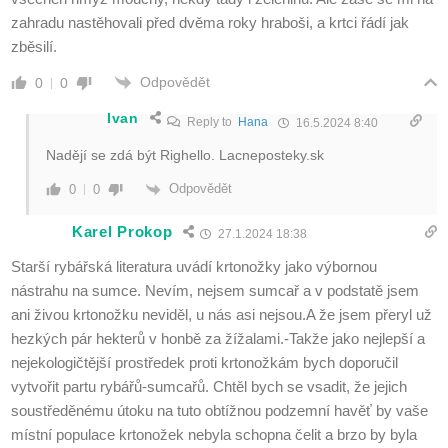
zahradu nastěhovali před dvěma roky hraboši, a krtci řádí jak
zběsilí.
Odpovědět
0
0
Ivan
Reply to
Hana
16.5.2024 8:40
Nadějí se zdá být Righello. Lacneposteky.sk
Odpovědět
0
0
Karel Prokop
27.1.2024 18:38
Starší rybářská literatura uvádí krtonožky jako výbornou
nástrahu na sumce. Nevím, nejsem sumcař a v podstatě jsem
ani živou krtonožku neviděl, u nás asi nejsou.A že jsem přeryl už
hezkých pár hekterů v honbě za žížalami.-Takže jako nejlepší a
nejekologičtější prostředek proti krtonožkám bych doporučil
vytvořit partu rybářů-sumcařů. Chtěl bych se vsadit, že jejich
soustředěnému útoku na tuto obtížnou podzemní havěť by vaše
místní populace krtonožek nebyla schopna čelit a brzo by byla