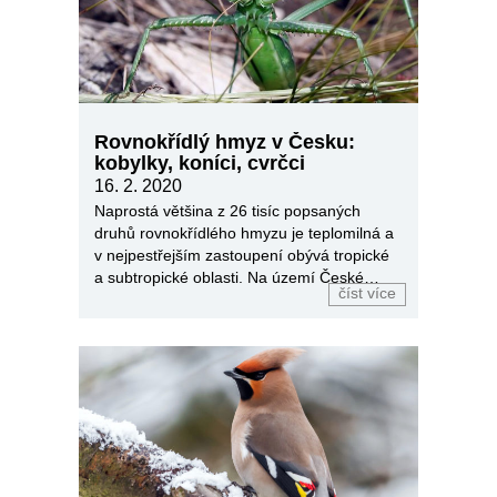
Rovnokřídlý hmyz v Česku:
kobylky, koníci, cvrčci
16. 2. 2020
Naprostá většina z 26 tisíc popsaných
druhů rovnokřídlého hmyzu je teplomilná a
v nejpestřejším zastoupení obývá tropické
a subtropické oblasti. Na území České
číst více
republiky zasahuje jen 97 druhů. Nabízíme
výběr několika z nich.