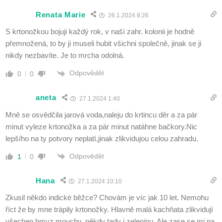
Renata Marie
26.1.2024 8:26
S krtonožkou bojuji každý rok, v naší zahr. kolonii je hodně
přemnožená, to by ji museli hubit všichni společně, jinak se ji
nikdy nezbavíte. Je to mrcha odolná.
Odpovědět
0
0
aneta
27.1.2024 1:40
Mně se osvědčila jarová voda,naleju do krtincu děr a za pár
minut vyleze krtonožka a za pár minut natáhne bačkory.Nic
lepšího na ty potvory neplatí,jinak zlikvidujou celou zahradu.
Odpovědět
1
0
Hana
27.1.2024 10:10
Zkusil někdo indické běžce? Chovám je víc jak 10 let. Nemohu
říct že by mne trápily krtonožky. Hlavně malá kachňata zlikvidují
všechen hmyz mouchy, někdy tady i zeleninu. Ale zase se mi na