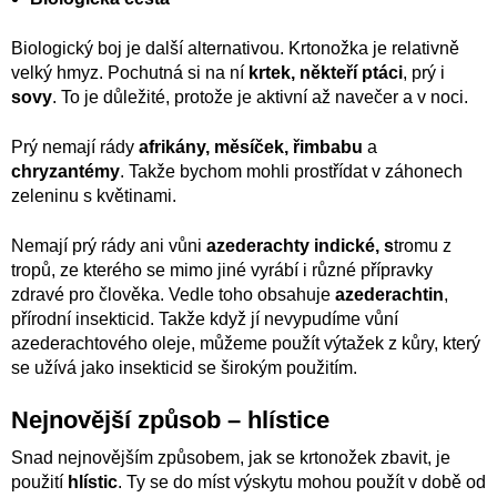
Biologický boj je další alternativou. Krtonožka je relativně
velký hmyz. Pochutná si na ní
krtek, někteří ptáci
, prý i
sovy
. To je důležité, protože je aktivní až navečer a v noci.
Prý nemají rády
afrikány, měsíček, řimbabu
a
chryzantémy
. Takže bychom mohli prostřídat v záhonech
zeleninu s květinami.
Nemají prý rády ani vůni
azederachty indické, s
tromu z
tropů, ze kterého se mimo jiné vyrábí i různé přípravky
zdravé pro člověka. Vedle toho obsahuje
azederachtin
,
přírodní insekticid. Takže když jí nevypudíme vůní
azederachtového oleje, můžeme použít výtažek z kůry, který
se užívá jako insekticid se širokým použitím.
Nejnovější způsob – hlístice
Snad nejnovějším způsobem, jak se krtonožek zbavit, je
použití
hlístic
. Ty se do míst výskytu mohou použít v době od