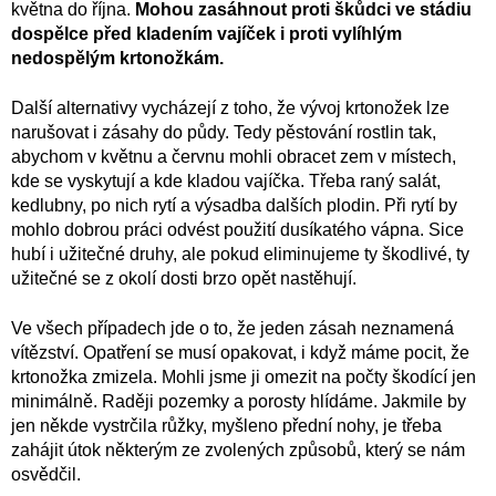
května do října.
Mohou zasáhnout proti škůdci ve stádiu
dospělce před kladením vajíček i proti vylíhlým
nedospělým krtonožkám.
Další alternativy vycházejí z toho, že vývoj krtonožek lze
narušovat i zásahy do půdy. Tedy pěstování rostlin tak,
abychom v květnu a červnu mohli obracet zem v místech,
kde se vyskytují a kde kladou vajíčka. Třeba raný salát,
kedlubny, po nich rytí a výsadba dalších plodin. Při rytí by
mohlo dobrou práci odvést použití dusíkatého vápna. Sice
hubí i užitečné druhy, ale pokud eliminujeme ty škodlivé, ty
užitečné se z okolí dosti brzo opět nastěhují.
Ve všech případech jde o to, že jeden zásah neznamená
vítězství. Opatření se musí opakovat, i když máme pocit, že
krtonožka zmizela. Mohli jsme ji omezit na počty škodící jen
minimálně. Raději pozemky a porosty hlídáme. Jakmile by
jen někde vystrčila růžky, myšleno přední nohy, je třeba
zahájit útok některým ze zvolených způsobů, který se nám
osvědčil.