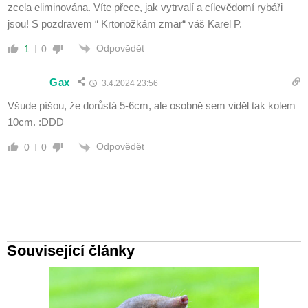
zcela eliminována. Víte přece, jak vytrvalí a cílevědomí rybáři
jsou! S pozdravem “ Krtonožkám zmar“ váš Karel P.
Odpovědět
1
0
Gax
3.4.2024 23:56
Všude píšou, že dorůstá 5-6cm, ale osobně sem viděl tak kolem
10cm. :DDD
Odpovědět
0
0
Související články