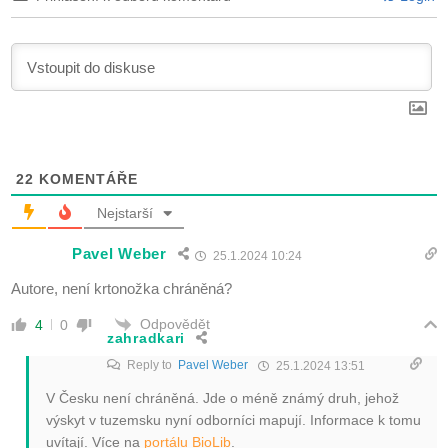
22
KOMENTÁŘE
Nejstarší
Pavel Weber
25.1.2024 10:24
Autore, není krtonožka chráněná?
Odpovědět
4
0
zahradkari
Reply to
Pavel Weber
25.1.2024 13:51
V Česku není chráněná. Jde o méně známý druh, jehož
výskyt v tuzemsku nyní odborníci mapují. Informace k tomu
uvítají. Více na
portálu BioLib
.