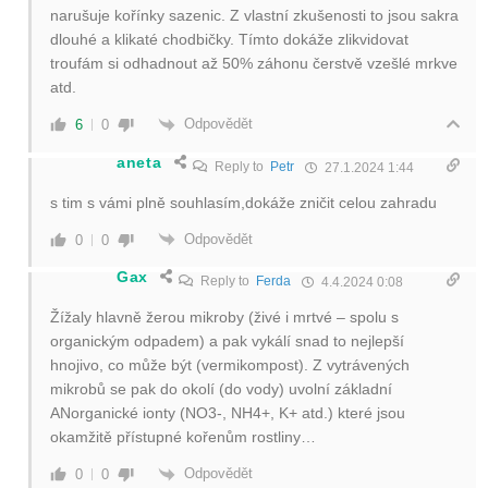
narušuje kořínky sazenic. Z vlastní zkušenosti to jsou sakra
dlouhé a klikaté chodbičky. Tímto dokáže zlikvidovat
troufám si odhadnout až 50% záhonu čerstvě vzešlé mrkve
atd.
Odpovědět
6
0
aneta
Reply to
Petr
27.1.2024 1:44
s tim s vámi plně souhlasím,dokáže zničit celou zahradu
Odpovědět
0
0
Gax
Reply to
Ferda
4.4.2024 0:08
Žížaly hlavně žerou mikroby (živé i mrtvé – spolu s
organickým odpadem) a pak vykálí snad to nejlepší
hnojivo, co může být (vermikompost). Z vytrávených
mikrobů se pak do okolí (do vody) uvolní základní
ANorganické ionty (NO3-, NH4+, K+ atd.) které jsou
okamžitě přístupné kořenům rostliny…
Odpovědět
0
0