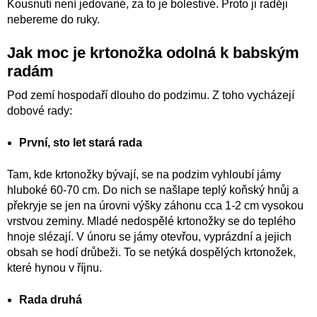
Kousnutí není jedované, za to je bolestivé. Proto ji raději
nebereme do ruky.
Jak moc je krtonožka odolná k babským
radám
Pod zemí hospodaří dlouho do podzimu. Z toho vycházejí
dobové rady:
První, sto let stará rada
Tam, kde krtonožky bývají, se na podzim vyhloubí jámy
hluboké 60-70 cm. Do nich se našlape teplý koňský hnůj a
překryje se jen na úrovni výšky záhonu cca 1-2 cm vysokou
vrstvou zeminy. Mladé nedospělé krtonožky se do teplého
hnoje slézají. V únoru se jámy otevřou, vyprázdní a jejich
obsah se hodí drůbeži. To se netýká dospělých krtonožek,
které hynou v říjnu.
Rada druhá