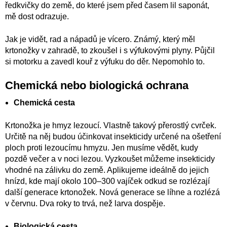
ředkvičky do země, do které jsem před časem lil saponát,
mě dost odrazuje.
Jak je vidět, rad a nápadů je vícero. Známý, který měl
krtonožky v zahradě, to zkoušel i s výfukovými plyny. Půjčil
si motorku a zavedl kouř z výfuku do děr. Nepomohlo to.
Chemická nebo biologická ochrana
Chemická cesta
Krtonožka je hmyz lezoucí. Vlastně takový přerostlý cvrček.
Určitě na něj budou účinkovat insekticidy určené na ošetření
ploch proti lezoucímu hmyzu. Jen musíme vědět, kudy
pozdě večer a v noci lezou. Vyzkoušet můžeme insekticidy
vhodné na zálivku do země. Aplikujeme ideálně do jejich
hnízd, kde mají okolo 100–300 vajíček odkud se rozlézají
další generace krtonožek. Nová generace se líhne a rozlézá
v červnu. Dva roky to trvá, než larva dospěje.
Biologická cesta