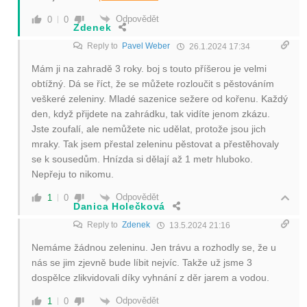
Odpovědět
0
0
Zdenek
Reply to
Pavel Weber
26.1.2024 17:34
Mám ji na zahradě 3 roky. boj s touto příšerou je velmi
obtížný. Dá se říct, že se můžete rozloučit s pěstováním
veškeré zeleniny. Mladé sazenice sežere od kořenu. Každý
den, když přijdete na zahrádku, tak vidíte jenom zkázu.
Jste zoufalí, ale nemůžete nic udělat, protože jsou jich
mraky. Tak jsem přestal zeleninu pěstovat a přestěhovaly
se k sousedům. Hnízda si dělají až 1 metr hluboko.
Nepřeju to nikomu.
Odpovědět
1
0
Danica Holečková
Reply to
Zdenek
13.5.2024 21:16
Nemáme žádnou zeleninu. Jen trávu a rozhodly se, že u
nás se jim zjevně bude líbit nejvíc. Takže už jsme 3
dospělce zlikvidovali díky vyhnání z děr jarem a vodou.
Odpovědět
1
0