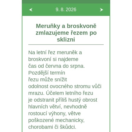
9. 8.
2026
Meruňky a broskvoně
zmlazujeme řezem po
sklizni
Na letní řez meruněk a
broskvoní si najdeme
čas od června do srpna.
Pozdější termín
řezu může snížit
odolnost ovocného stromu vůči
mrazu. Účelem letního řezu
je odstranit příliš hustý obrost
hlavních větví, nevhodně
rostoucí výhony, větve
poškozené mechanicky,
chorobami či škůdci.