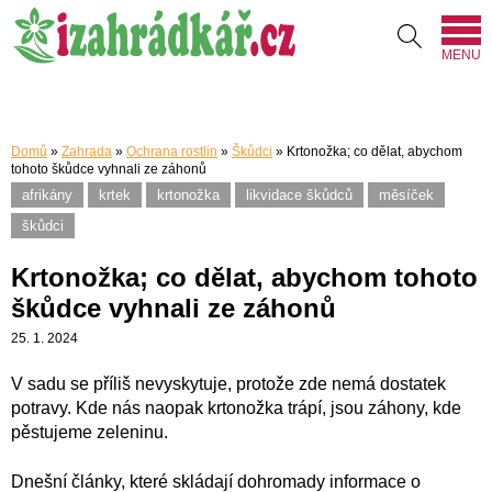
MENU
Domů
»
Zahrada
»
Ochrana rostlin
»
Škůdci
»
Krtonožka; co dělat, abychom
tohoto škůdce vyhnali ze záhonů
afrikány
krtek
krtonožka
likvidace škůdců
měsíček
škůdci
Krtonožka; co dělat, abychom tohoto
škůdce vyhnali ze záhonů
25. 1. 2024
V sadu se příliš nevyskytuje, protože zde nemá dostatek
potravy. Kde nás naopak krtonožka trápí, jsou záhony, kde
pěstujeme zeleninu.
Dnešní články, které skládají dohromady informace o