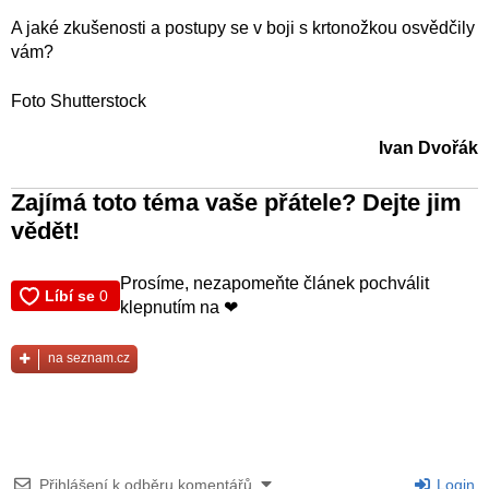
A jaké zkušenosti a postupy se v boji s krtonožkou osvědčily
vám?
Foto Shutterstock
Ivan Dvořák
Zajímá toto téma vaše přátele? Dejte jim
vědět!
Prosíme, nezapomeňte článek pochválit
klepnutím na ❤
na seznam.cz
Přihlášení k odběru komentářů
Login