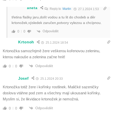
aneta
Reply to
Martin
27.1.2024 1:53
třetina flašky jaru,dolít vodou a tu lit do chodeb a děr
krtonožek,výsledek zaručen,potvory vylezou a chcípnou.
Odpovědět
0
0
Krtonoh
25.1.2024 18:54
Krtonožka samozřejmě žere veškerou kořenovou zeleninu,
kterou nakouše a zelenina začne hnít!
Odpovědět
0
0
Josef
25.1.2024 20:33
Krtonožka totiž žere i kořínky rostlinek. Maličké sazeničky
doslova vtáhne pod zem a všechny mají ukousané kořínky.
Myslím si, že likvidace krtonožek je nemožná.
Odpovědět
0
0