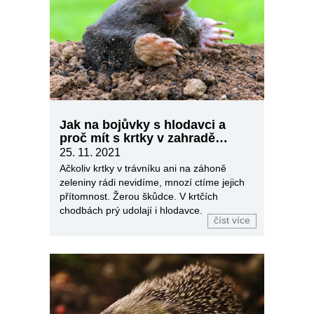
Jak na bojůvky s hlodavci a
proč mít s krtky v zahradě
trpělivost
25. 11. 2021
Ačkoliv krtky v trávníku ani na záhoně
zeleniny rádi nevidíme, mnozí ctíme jejich
přítomnost. Žerou škůdce. V krtčích
chodbách prý udolají i hlodavce.
číst více