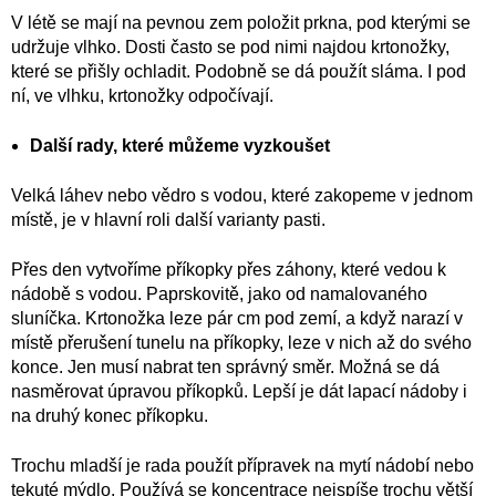
V létě se mají na pevnou zem položit prkna, pod kterými se
udržuje vlhko. Dosti často se pod nimi najdou krtonožky,
které se přišly ochladit. Podobně se dá použít sláma. I pod
ní, ve vlhku, krtonožky odpočívají.
Další rady, které můžeme vyzkoušet
Velká láhev nebo vědro s vodou, které zakopeme v jednom
místě, je v hlavní roli další varianty pasti.
Přes den vytvoříme příkopky přes záhony, které vedou k
nádobě s vodou. Paprskovitě, jako od namalovaného
sluníčka. Krtonožka leze pár cm pod zemí, a když narazí v
místě přerušení tunelu na příkopky, leze v nich až do svého
konce. Jen musí nabrat ten správný směr. Možná se dá
nasměrovat úpravou příkopků. Lepší je dát lapací nádoby i
na druhý konec příkopku.
Trochu mladší je rada použít přípravek na mytí nádobí nebo
tekuté mýdlo. Používá se koncentrace nejspíše trochu větší