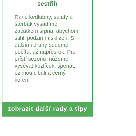
sestřih
Rané kedlubny, saláty a
štěrbák vysadíme
začátkem srpna, abychom
stihli podzimní sklizeň. S
dalšími druhy budeme
počítat až napřesrok. Pro
příští sezonu můžeme
vysévat kozlíček, špenát,
ozimou cibuli a černý
kořen.
zobrazit další rady a tipy