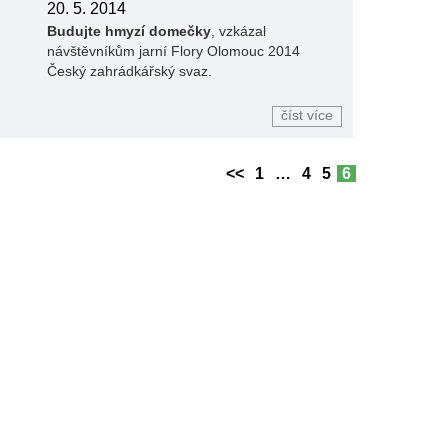
20. 5. 2014
Budujte hmyzí domečky
, vzkázal
návštěvníkům jarní Flory Olomouc 2014
Český zahrádkářský svaz.
číst více
<<
1
…
4
5
6