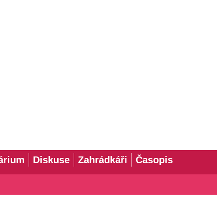
árium
Diskuse
Zahrádkáři
Časopis