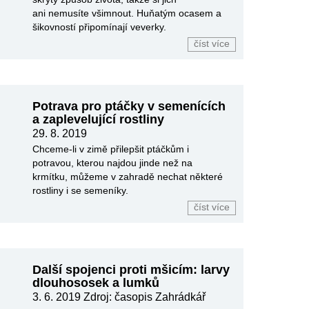
ani nemusíte všimnout. Huňatým ocasem a
šikovností připomínají veverky.
číst více
Potrava pro ptáčky v semenících
a zaplevelující rostliny
29. 8. 2019
Chceme-li v zimě přilepšit ptáčkům i
potravou, kterou najdou jinde než na
krmítku, můžeme v zahradě nechat některé
rostliny i se semeníky.
číst více
Další spojenci proti mšicím: larvy
dlouhososek a lumků
3. 6. 2019
Zdroj: časopis Zahrádkář