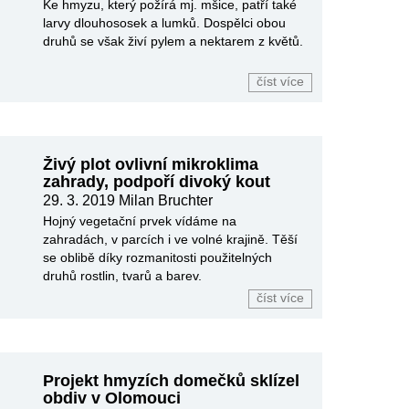
Ke hmyzu, který požírá mj. mšice, patří také
larvy dlouhososek a lumků. Dospělci obou
druhů se však živí pylem a nektarem z květů.
číst více
Živý plot ovlivní mikroklima
zahrady, podpoří divoký kout
29. 3. 2019
Milan Bruchter
Hojný vegetační prvek vídáme na
zahradách, v parcích i ve volné krajině. Těší
se oblibě díky rozmanitosti použitelných
druhů rostlin, tvarů a barev.
číst více
Projekt hmyzích domečků sklízel
obdiv v Olomouci