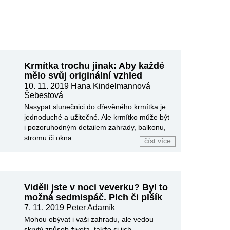
Krmítka trochu jinak: Aby každé
mělo svůj originální vzhled
10. 11. 2019
Hana Kindelmannová
Šebestová
Nasypat slunečnici do dřevěného krmítka je
jednoduché a užitečné. Ale krmítko může být
i pozoruhodným detailem zahrady, balkonu,
stromu či okna.
číst více
Viděli jste v noci veverku? Byl to
možná sedmispáč. Plch či plšík
7. 11. 2019
Peter Adamík
Mohou obývat i vaši zahradu, ale vedou
skrytý způsob života, takže si jich