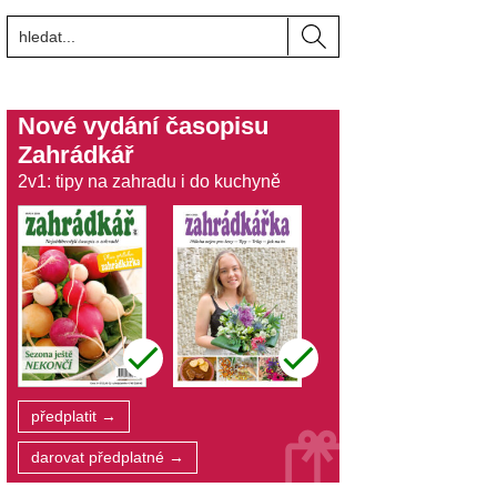
Nové vydání časopisu
Zahrádkář
2v1: tipy na zahradu i do kuchyně
předplatit →
darovat předplatné →