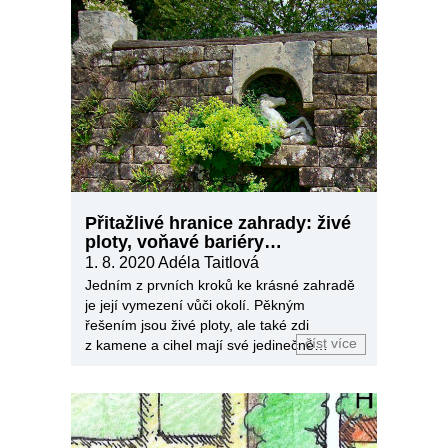
Přitažlivé hranice zahrady: živé
ploty, voňavé bariéry…
1. 8. 2020
Adéla Taitlová
Jedním z prvních kroků ke krásné zahradě
je její vymezení vůči okolí. Pěkným
řešením jsou živé ploty, ale také zdi
číst více
z kamene a cihel mají své jedinečné
kouzlo.