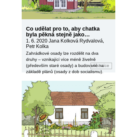
Co udělat pro to, aby chatka
byla pěkná stejně jako
zahrádka
1. 6. 2020
Jana Kolková Rydvalová,
Petr Kolka
Zahrádkové osady lze rozdělit na dva
druhy – vznikající více méně živelně
(především staré osady) a budované na
číst více
základě plánů (osady z dob socialismu).