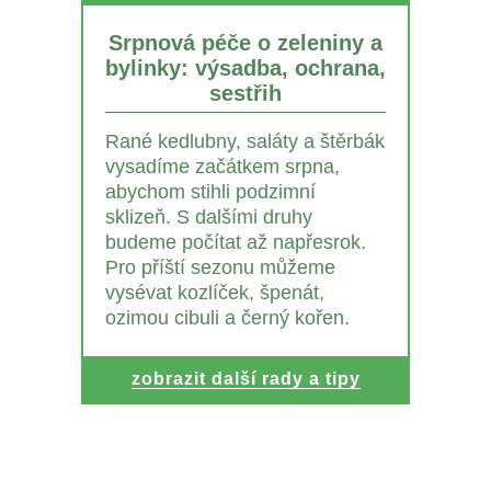
Srpnová péče o zeleniny a
bylinky: výsadba, ochrana,
sestřih
Rané kedlubny, saláty a štěrbák
vysadíme začátkem srpna,
abychom stihli podzimní
sklizeň. S dalšími druhy
budeme počítat až napřesrok.
Pro příští sezonu můžeme
vysévat kozlíček, špenát,
ozimou cibuli a černý kořen.
zobrazit další rady a tipy