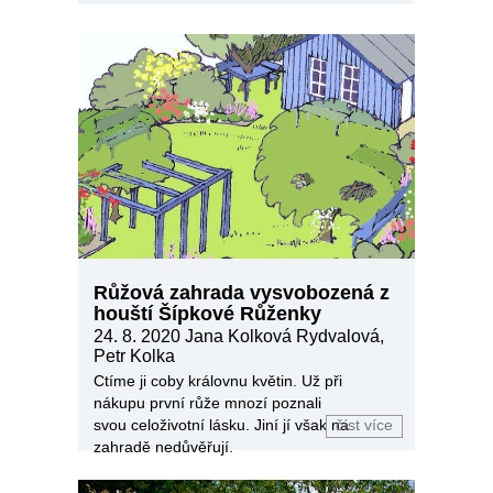
Růžová zahrada vysvobozená z
houští Šípkové Růženky
24. 8. 2020
Jana Kolková Rydvalová,
Petr Kolka
Ctíme ji coby královnu květin. Už při
nákupu první růže mnozí poznali
svou celoživotní lásku. Jiní jí však na
číst více
zahradě nedůvěřují.