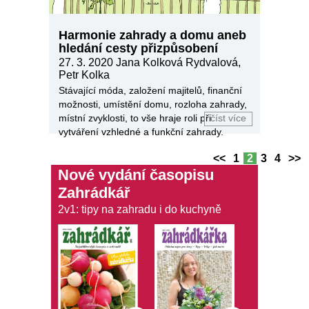
Harmonie zahrady a domu aneb
hledání cesty přizpůsobení
27. 3. 2020
Jana Kolková Rydvalová,
Petr Kolka
Stávající móda, založení majitelů, finanční
možnosti, umístění domu, rozloha zahrady,
místní zvyklosti, to vše hraje roli při
číst více
vytváření vzhledné a funkční zahrady.
<<
1
2
3
4
>>
Nové vydání časopisu
Zahrádkář
2v1: tipy na zahradu i do kuchyně