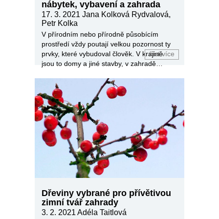
nábytek, vybavení a zahrada
17. 3. 2021
Jana Kolková Rydvalová,
Petr Kolka
V přírodním nebo přírodně působícím
prostředí vždy poutají velkou pozornost ty
prvky, které vybudoval člověk. V krajině
číst více
jsou to domy a jiné stavby, v zahradě
například pergola či mobiliář.
Dřeviny vybrané pro přívětivou
zimní tvář zahrady
3. 2. 2021
Adéla Taitlová