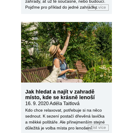
zahrady, ať už té současné, nebo budoucí.
Pojďme pro příklad do jedné zahrádky.
číst více
Jak hledat a najít v zahradě
místo, kde se krásně lenoší
16. 9. 2020
Adéla Taitlová
Kdo chce relaxovat, potřebuje si na něco
sednout. K sezení postačí dřevěná lavička
a měkké polštáře. Ale přinejmenším stejné
číst více
důležitá je volba místa pro lenošení.