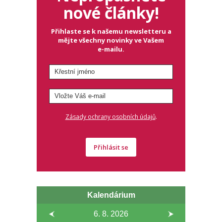
nové články!
Přihlaste se k našemu newsletteru a
mějte všechny novinky ve Vašem
e-mailu.
.
Zásady ochrany osobních údajů
Přihlásit se
Kalendárium
6. 8.
2026