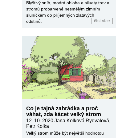
Blyštivý sníh, modrá obloha a siluety trav a
stromů probarvené nesmělým zimním
sluníčkem do příjemných zlatavých
číst více
odstínů.
Co je tajná zahrádka a proč
váhat, zda kácet velký strom
12. 10. 2020
Jana Kolková Rydvalová,
Petr Kolka
Velký strom může být největší hodnotou