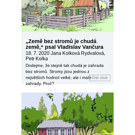
„Země bez stromů je chudá
země,“ psal Vladislav Vančura
18. 7. 2020
Jana Kolková Rydvalová,
Petr Kolka
Dodejme, že stejně tak chudá je zahrada
bez stromů. Stromy jsou jednou z
největších hodnot velké, ale i malé
číst více
zahrady. Proč?