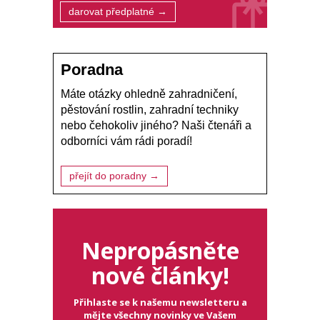
darovat předplatné →
Poradna
Máte otázky ohledně zahradničení,
pěstování rostlin, zahradní techniky
nebo čehokoliv jiného? Naši čtenáři a
odborníci vám rádi poradí!
přejít do poradny →
Nepropásněte
nové články!
Přihlaste se k našemu newsletteru a
mějte všechny novinky ve Vašem