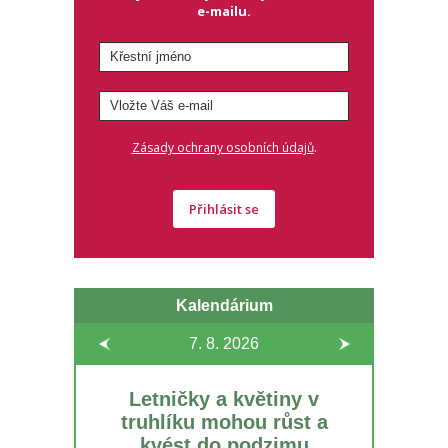
e-mailu.
.
Zásady ochrany osobních údajů
Přihlásit se
Kalendárium
7. 8.
2026
Letničky a květiny v
truhlíku mohou růst a
kvést do podzimu