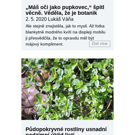
„Máš oči jako pupkovec,“ špitl
věcně. Věděla, že je botanik
2. 5. 2020
Lukáš Váňa
Ale stejně znejistěla, jak to myslí. Až fotka
blankytně modrého kvítí na displeji mobilu
ji přesvědčila, že to opravdu měl být
číst více
májový kompliment.
Půdopokryvné rostliny usnadní
podzimní úklid listí