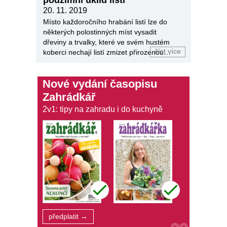
20. 11. 2019
Místo každoročního hrabání listí lze do
některých polostinných míst vysadit
dřeviny a trvalky, které ve svém hustém
číst více
koberci nechají listí zmizet přirozenou
přeměnou v půdní živiny.
Nové vydání časopisu
Zahrádkář
2v1: tipy na zahradu i do kuchyně
předplatit →