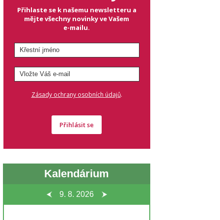
Přihlaste se k našemu newsletteru a
mějte všechny novinky ve Vašem
e-mailu.
.
Zásady ochrany osobních údajů
Přihlásit se
Kalendárium
9. 8.
2026