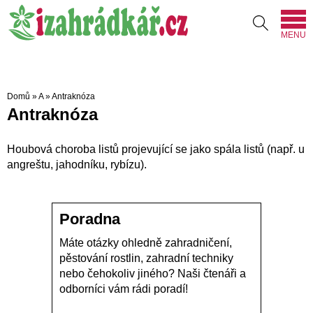
MENU
Domů
»
A
»
Antraknóza
Antraknóza
Houbová choroba listů projevující se jako spála listů (např. u
angreštu, jahodníku, rybízu).
Poradna
Máte otázky ohledně zahradničení,
pěstování rostlin, zahradní techniky
nebo čehokoliv jiného? Naši čtenáři a
odborníci vám rádi poradí!