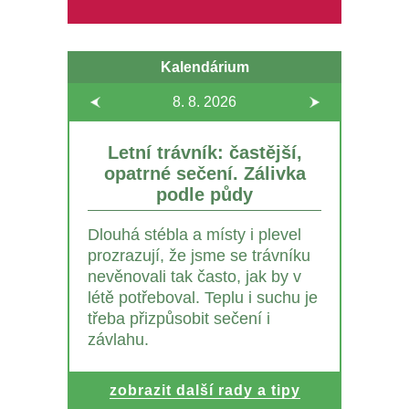
Kalendárium
8. 8.
2026
Letní trávník: častější,
opatrné sečení. Zálivka
podle půdy
Dlouhá stébla a místy i plevel
prozrazují, že jsme se trávníku
nevěnovali tak často, jak by v
létě potřeboval. Teplu i suchu je
třeba přizpůsobit sečení i
závlahu.
zobrazit další rady a tipy