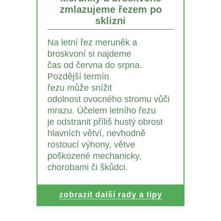
zmlazujeme řezem po
sklizni
Na letní řez meruněk a
broskvoní si najdeme
čas od června do srpna.
Pozdější termín
řezu může snížit
odolnost ovocného stromu vůči
mrazu. Účelem letního řezu
je odstranit příliš hustý obrost
hlavních větví, nevhodně
rostoucí výhony, větve
poškozené mechanicky,
chorobami či škůdci.
zobrazit další rady a tipy