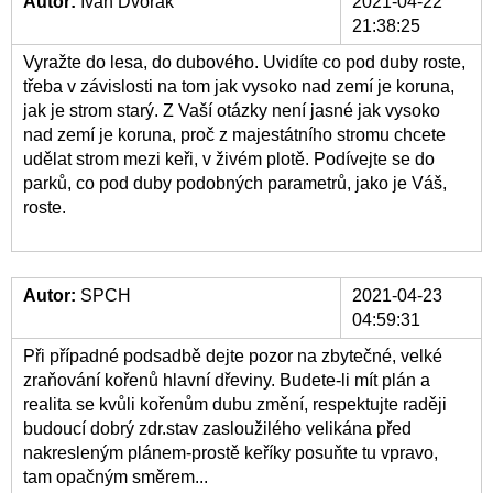
Autor:
Ivan Dvořák
2021-04-22
21:38:25
Vyražte do lesa, do dubového. Uvidíte co pod duby roste,
třeba v závislosti na tom jak vysoko nad zemí je koruna,
jak je strom starý. Z Vaší otázky není jasné jak vysoko
nad zemí je koruna, proč z majestátního stromu chcete
udělat strom mezi keři, v živém plotě. Podívejte se do
parků, co pod duby podobných parametrů, jako je Váš,
roste.
Autor:
SPCH
2021-04-23
04:59:31
Při případné podsadbě dejte pozor na zbytečné, velké
zraňování kořenů hlavní dřeviny. Budete-li mít plán a
realita se kvůli kořenům dubu změní, respektujte raději
budoucí dobrý zdr.stav zasloužilého velikána před
nakresleným plánem-prostě keříky posuňte tu vpravo,
tam opačným směrem...