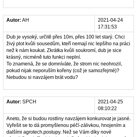
Autor:
AH
2021-04-24
17:31:53
Dub je vysoký, určitě přes 10m, přes 100 let starý. Chci
živý plot kvůli sousedům, kteří nemají nic lepšího na práci
než k nám koukat. Zkrátka kvůli soukromí, dub je sice
krásný, nicméně tuto funkci neplní.
To znamená, že se domníváte, že strom nic neohrozil,
pokud nijak neporuším kořeny (což je samozřejmé)?
Nebudou si navzájem brát vodu?
Autor:
SPCH
2021-04-25
08:10:22
Aneto, že si budou rostliny navzájem konkurovat je jasné.
Vyřešit se to dá promyšlenou péčí-zálivkou, hnojením a
dalšími agrotech.postupy. Než se Vám díky nové