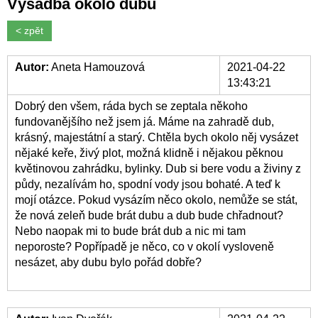
Výsadba okolo dubu
< zpět
Autor:
Aneta Hamouzová
2021-04-22
13:43:21
Dobrý den všem, ráda bych se zeptala někoho
fundovanějšího než jsem já. Máme na zahradě dub,
krásný, majestátní a starý. Chtěla bych okolo něj vysázet
nějaké keře, živý plot, možná klidně i nějakou pěknou
květinovou zahrádku, bylinky. Dub si bere vodu a živiny z
půdy, nezalívám ho, spodní vody jsou bohaté. A teď k
mojí otázce. Pokud vysázím něco okolo, nemůže se stát,
že nová zeleň bude brát dubu a dub bude chřadnout?
Nebo naopak mi to bude brát dub a nic mi tam
neporoste? Popřípadě je něco, co v okolí vysloveně
nesázet, aby dubu bylo pořád dobře?