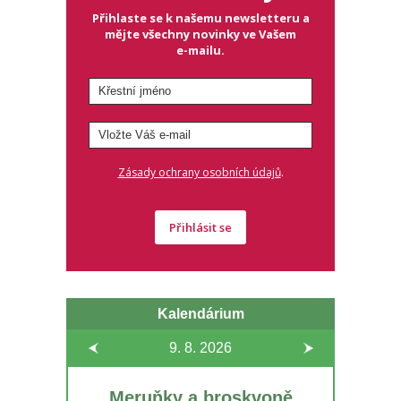
Přihlaste se k našemu newsletteru a
mějte všechny novinky ve Vašem
e-mailu.
.
Zásady ochrany osobních údajů
Přihlásit se
Kalendárium
9. 8.
2026
Meruňky a broskvoně