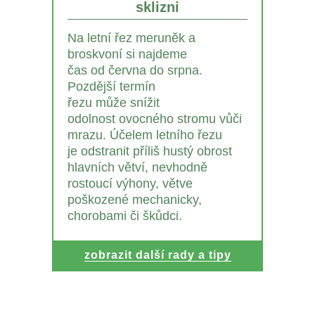
sklizni
Na letní řez meruněk a
broskvoní si najdeme
čas od června do srpna.
Pozdější termín
řezu může snížit
odolnost ovocného stromu vůči
mrazu. Účelem letního řezu
je odstranit příliš hustý obrost
hlavních větví, nevhodně
rostoucí výhony, větve
poškozené mechanicky,
chorobami či škůdci.
zobrazit další rady a tipy