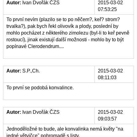
Autor:
Ivan Dvořák ČZS
2015-03-02
07:53:25
To první nevím (plazilo se to po něčem?, keř? strom?
trvalka?), pak bych řekl olivovík a plody, poslední by
mohlo pocházet z některého zimolezu (byl-li to keř pevně
rostoucí), jinak existují další možnosti - mohlo by to být
popínavé Clerodendrum....
Autor:
S.P.,Ch.
2015-03-02
08:11:03
To první se podobá konvalince.
Autor:
Ivan Dvořák ČZS
2015-03-02
09:03:57
Jednoděložné to bude, ale konvalinka nemá květy "na
jedné větvičce" pohromadě s listy.