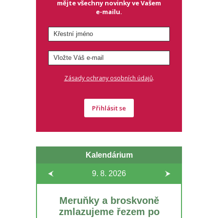
mějte všechny novinky ve Vašem
e-mailu.
.
Zásady ochrany osobních údajů
Přihlásit se
Kalendárium
9. 8.
2026
Meruňky a broskvoně
zmlazujeme řezem po