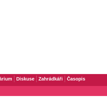
árium
Diskuse
Zahrádkáři
Časopis