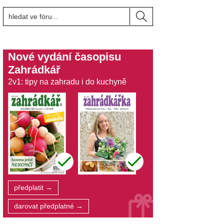
Nové vydání časopisu
Zahrádkář
2v1: tipy na zahradu i do kuchyně
předplatit →
darovat předplatné →