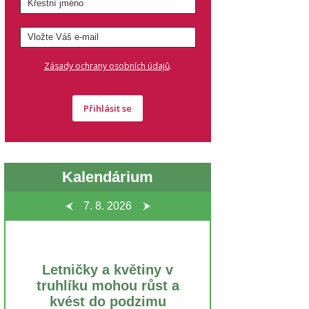
.
Zásady ochrany osobních údajů
Přihlásit se
Kalendárium
7. 8.
2026
Letničky a květiny v
truhlíku mohou růst a
kvést do podzimu