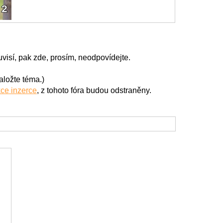
isí, pak zde, prosím, neodpovídejte.
aložte téma.)
kce inzerce
, z tohoto fóra budou odstraněny.