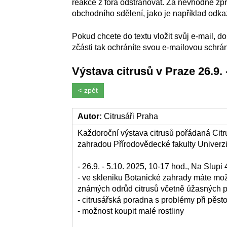
reakce z fóra odstraňovat. Za nevhodné zpr
obchodního sdělení, jako je například odka
Pokud chcete do textu vložit svůj e-mail,
zčásti tak ochráníte svou e-mailovou schr
Výstava citrusů v Praze 26.9. 
< zpět
Autor:
Citrusáři Praha
Každoroční výstava citrusů pořádaná Citr
zahradou Přírodovědecké fakulty Univerzi
- 26.9. - 5.10. 2025, 10-17 hod., Na Slupi
- ve skleniku Botanické zahrady máte mo
známých odrůd citrusů včetně úžasných 
- citrusářská poradna s problémy při pěsto
- možnost koupit malé rostliny