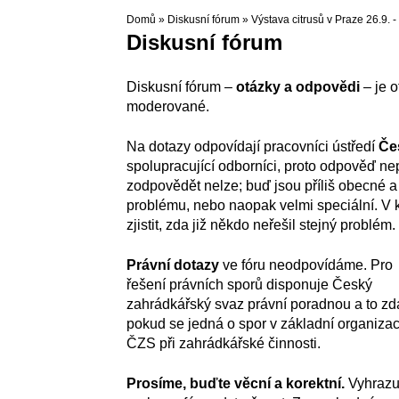
Domů
»
Diskusní fórum
»
Výstava citrusů v Praze 26.9. -
Diskusní fórum
Diskusní fórum –
otázky a odpovědi
– je o
moderované.
Na dotazy odpovídají pracovníci ústředí
Če
spolupracující odborníci, proto odpověď ne
zodpovědět nelze; buď jsou příliš obecné a 
problému, nebo naopak velmi speciální. V
zjistit, zda již někdo neřešil stejný problém.
Právní dotazy
ve fóru neodpovídáme. Pro
řešení právních sporů disponuje Český
zahrádkářský svaz právní poradnou a to zd
pokud se jedná o spor v základní organizac
ČZS při zahrádkářské činnosti.
Prosíme, buďte věcní a korektní.
Vyhrazu