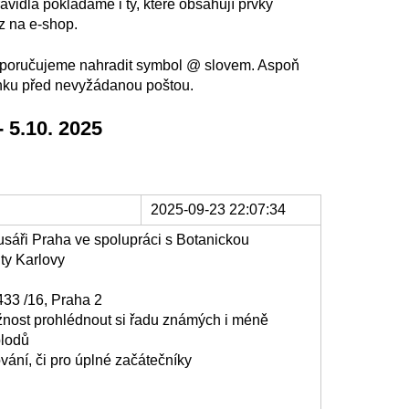
avidla pokládáme i ty, které obsahují prvky
z na e-shop.
 doporučujeme nahradit symbol @ slovem. Aspoň
ánku před nevyžádanou poštou.
- 5.10. 2025
2025-09-23 22:07:34
usáři Praha ve spolupráci s Botanickou
ty Karlovy
 433 /16, Praha 2
žnost prohlédnout si řadu známých i méně
plodů
vání, či pro úplné začátečníky