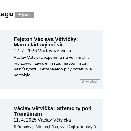
 tagu
fejeton
Fejeton Václava Větvičky:
Marmeládový měsíc
12. 7. 2026
Václav Větvička
Václav Větvička vzpomíná na vůni malin,
rybízových zavařenin i zajímavou historii
názvů rybízu. Letní fejeton plný botaniky a
nostalgie.
číst více
Václav Větvička: Střemchy pod
Třemšínem
11. 4. 2025
Václav Větvička
Střemchy ještě mají čas, vyhlížejí jaro ukryté