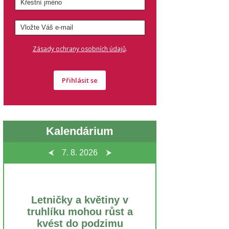
.
Zásady ochrany osobních údajů
Přihlásit se
Kalendárium
7. 8.
2026
Letničky a květiny v
truhlíku mohou růst a
kvést do podzimu