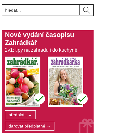
Nové vydání časopisu
Zahrádkář
2v1: tipy na zahradu i do kuchyně
předplatit →
darovat předplatné →