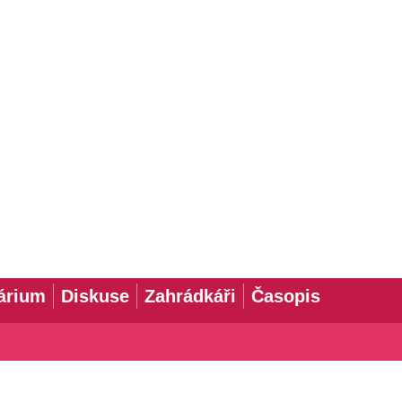
árium
Diskuse
Zahrádkáři
Časopis