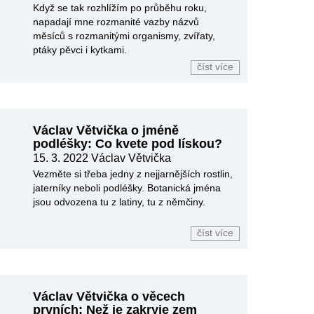
Když se tak rozhlížím po průběhu roku,
napadají mne rozmanité vazby názvů
měsíců s rozmanitými organismy, zvířaty,
ptáky pěvci i kytkami.
číst více
Václav Větvička o jméně
podléšky: Co kvete pod lískou?
15. 3. 2022
Václav Větvička
Vezměte si třeba jedny z nejjarnějších rostlin,
jaterníky neboli podléšky. Botanická jména
jsou odvozena tu z latiny, tu z němčiny.
číst více
Václav Větvička o věcech
prvních: Než je zakryje zem