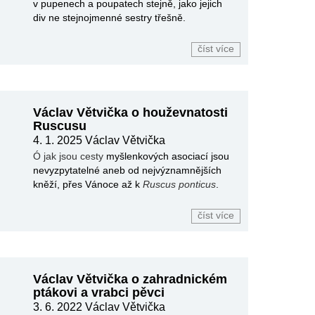
v pupenech a poupatech stejně, jako jejich
div ne stejnojmenné sestry třešně.
číst více
Václav Větvička o houževnatosti
Ruscusu
4. 1. 2025
Václav Větvička
Ó jak jsou cesty
myšlenkových asociací jsou
nevyzpytatelné aneb od nejvýznamnějších
kněží, přes Vánoce až k
Ruscus ponticus
.
číst více
Václav Větvička o zahradnickém
ptákovi a vrabci pěvci
3. 6. 2022
Václav Větvička