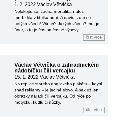
1. 2. 2022
Václav Větvička
Nelekejte se, žádná mortalita, natož
morbidita v titulku není. A navíc, zem se
netýká všech! Všech? Jakých všech? Inu, je
únor, a to je čas na časné výsevy
číst více
Václav Větvička o zahradnickém
nádobíčku čili vercajku
15. 1. 2022
Václav Větvička
Na replice starého anglického plakátu – kdysi
snad reklamy – je jediné slovo. A pak už jen
obrázky nářadí čili vercajku. Od rýče po
motyčku, kudlu či nůžky.
číst více