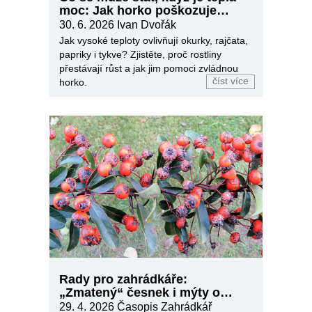
moc: Jak horko poškozuje
zeleninu
30. 6. 2026
Ivan Dvořák
Jak vysoké teploty ovlivňují okurky, rajčata,
papriky i tykve? Zjistěte, proč rostliny
přestávají růst a jak jim pomoci zvládnou
číst více
horko.
Rady pro zahrádkáře:
„Zmatený“ česnek i mýty o
strupovitosti
29. 4. 2026
Časopis Zahrádkář