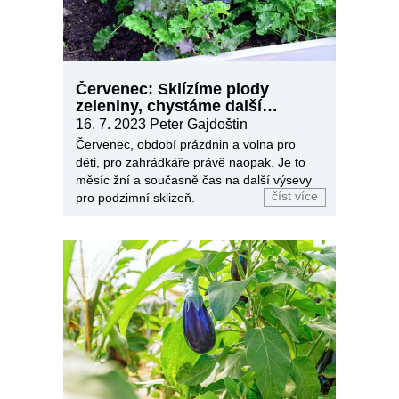
Červenec: Sklízíme plody
zeleniny, chystáme další
výsevy
16. 7. 2023
Peter Gajdoštin
Červenec, období prázdnin a volna pro
děti, pro zahrádkáře právě naopak. Je to
měsíc žní a současně čas na další výsevy
číst více
pro podzimní sklizeň.