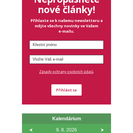
nové články!
Přihlaste se k našemu newsletteru a
mějte všechny novinky ve Vašem
e-mailu.
.
Zásady ochrany osobních údajů
Přihlásit se
Kalendárium
9. 8.
2026