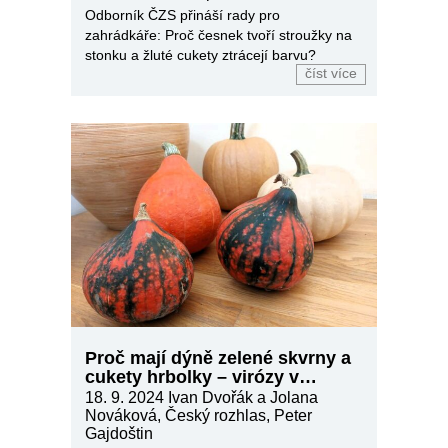
Odborník ČZS přináší rady pro
zahrádkáře: Proč česnek tvoří stroužky na
stonku a žluté cukety ztrácejí barvu?
číst více
Proč mají dýně zelené skvrny a
cukety hrbolky – virózy v
zahradě
18. 9. 2024
Ivan Dvořák a Jolana
Nováková, Český rozhlas, Peter
Gajdoštin