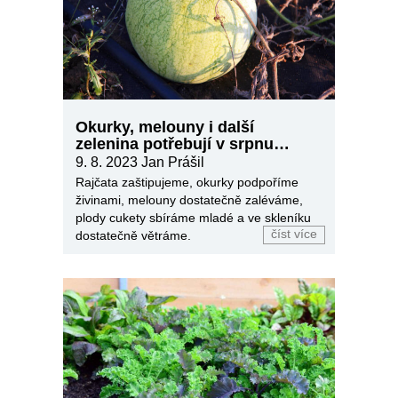
Okurky, melouny i další
zelenina potřebují v srpnu
zálivku a dostatečný přísun
9. 8. 2023
Jan Prášil
živin
Rajčata zaštipujeme, okurky podpoříme
živinami, melouny dostatečně zaléváme,
plody cukety sbíráme mladé a ve skleníku
číst více
dostatečně větráme.