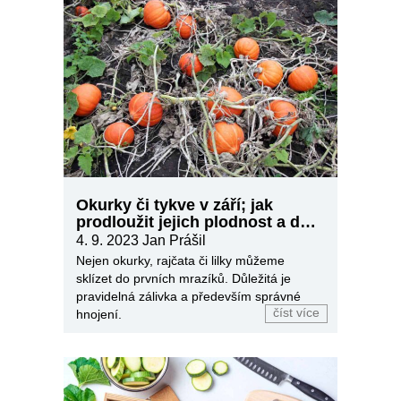
Okurky či tykve v září; jak
prodloužit jejich plodnost a dál
sklízet?
4. 9. 2023
Jan Prášil
Nejen okurky, rajčata či lilky můžeme
sklízet do prvních mrazíků. Důležitá je
pravidelná zálivka a především správné
číst více
hnojení.