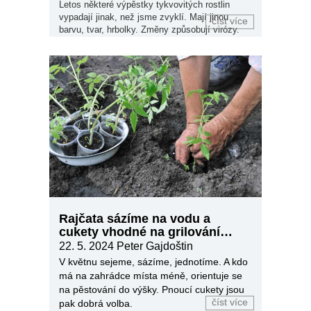
Letos některé výpěstky tykvovitých rostlin
vypadají jinak, než jsme zvyklí. Mají jinou
číst více
barvu, tvar, hrbolky. Změny způsobují virózy.
Rajčata sázíme na vodu a
cukety vhodné na grilování
stojí za vyzkoušení
22. 5. 2024
Peter Gajdoštin
V květnu sejeme, sázíme, jednotíme. A kdo
má na zahrádce místa méně, orientuje se
na pěstování do výšky. Pnoucí cukety jsou
číst více
pak dobrá volba.