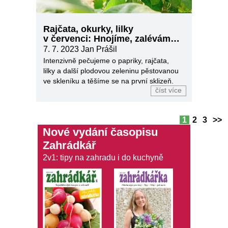
Rajčata, okurky, lilky
v červenci: Hnojíme, zaléváme
a už i sklízíme
7. 7. 2023
Jan Prášil
Intenzivně pečujeme o papriky, rajčata,
lilky a další plodovou zeleninu pěstovanou
ve skleníku a těšíme se na první sklizeň.
číst více
1
2
3
>>
Nové vydání časopisu
Zahrádkář
2v1: tipy na zahradu i do kuchyně