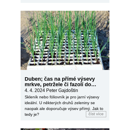
Duben; čas na přímé výsevy
mrkve, petržele či fazolí do
půdy
4. 4. 2024
Peter Gajdoštin
Skleník nebo fóliovník je pro jarní výsevy
ideální. U některých druhů zeleniny se
naopak ale doporučuje výsev přímý. Jak to
číst více
tedy je?