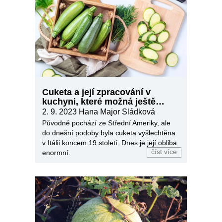
Cuketa a její zpracování v
kuchyni, které možná ještě
neznáte
2. 9. 2023
Hana Major Sládková
Původně pochází ze Střední Ameriky, ale
do dnešní podoby byla cuketa vyšlechtěna
v Itálii koncem 19.století. Dnes je její obliba
číst více
enormní.