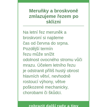
Meruňky a broskvoně
zmlazujeme řezem po
sklizni
Na letní řez meruněk a
broskvoní si najdeme
čas od června do srpna.
Pozdější termín
řezu může snížit
odolnost ovocného stromu vůči
mrazu. Účelem letního řezu
je odstranit příliš hustý obrost
hlavních větví, nevhodně
rostoucí výhony, větve
poškozené mechanicky,
chorobami či škůdci.
zobrazit další rady a tipy