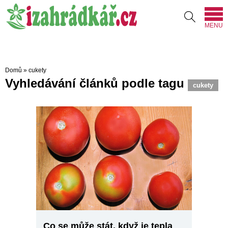
MENU
Domů
»
cukety
Vyhledávání článků podle tagu
cukety
Co se může stát, když je tepla