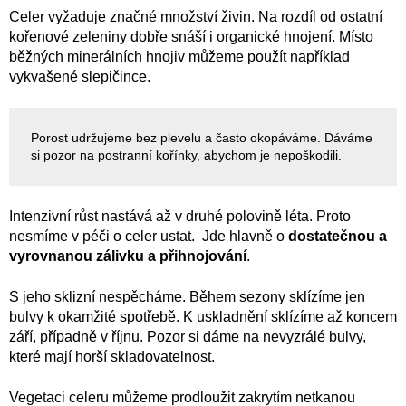
Celer vyžaduje značné množství živin. Na rozdíl od ostatní
kořenové zeleniny dobře snáší i organické hnojení. Místo
běžných minerálních hnojiv můžeme použít například
vykvašené slepičince.
Porost udržujeme bez plevelu a často okopáváme. Dáváme
si pozor na postranní kořínky, abychom je nepoškodili.
Intenzivní růst nastává až v druhé polovině léta. Proto
nesmíme v péči o celer ustat. Jde hlavně o
dostatečnou a
vyrovnanou zálivku a přihnojování
.
S jeho sklizní nespěcháme. Během sezony sklízíme jen
bulvy k okamžité spotřebě. K uskladnění sklízíme až koncem
září, případně v říjnu. Pozor si dáme na nevyzrálé bulvy,
které mají horší skladovatelnost.
Vegetaci celeru můžeme prodloužit zakrytím netkanou