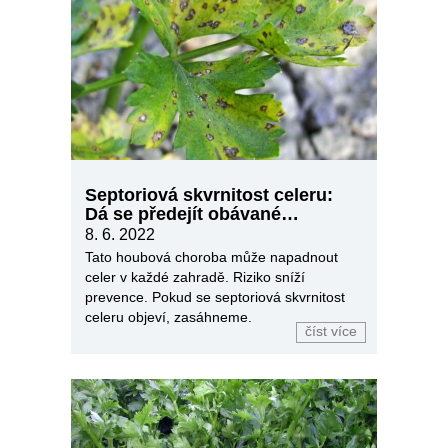
Septoriová skvrnitost celeru:
Dá se předejít obávané
chorobě?
8. 6. 2022
Tato houbová choroba může napadnout
celer v každé zahradě. Riziko sníží
prevence. Pokud se septoriová skvrnitost
celeru objeví, zasáhneme.
číst více