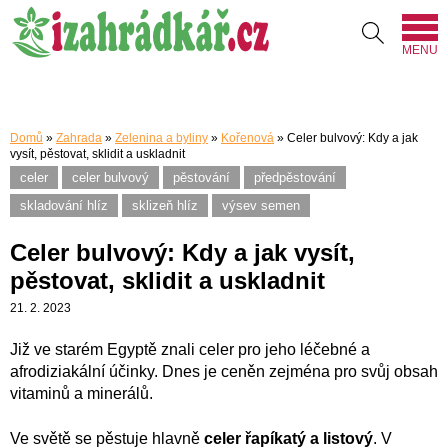
MENU
Domů
»
Zahrada
»
Zelenina a byliny
»
Kořenová
»
Celer bulvový: Kdy a jak
vysít, pěstovat, sklidit a uskladnit
celer
celer bulvový
pěstování
předpěstování
skladování hlíz
sklizeň hlíz
výsev semen
Celer bulvový: Kdy a jak vysít,
pěstovat, sklidit a uskladnit
21. 2. 2023
Již ve starém Egyptě znali celer pro jeho léčebné a
afrodiziakální účinky. Dnes je ceněn zejména pro svůj obsah
vitaminů a minerálů.
Ve světě se pěstuje hlavně
celer řapíkatý a listový
. V