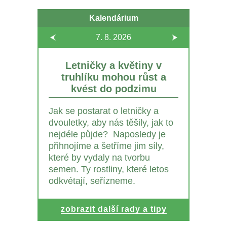
Kalendárium
7. 8.
2026
Letničky a květiny v
truhlíku mohou růst a
kvést do podzimu
Jak se postarat o letničky a
dvouletky, aby nás těšily, jak to
nejdéle půjde? Naposledy je
přihnojíme a šetříme jim síly,
které by vydaly na tvorbu
semen. Ty rostliny, které letos
odkvétají, seřízneme.
zobrazit další rady a tipy