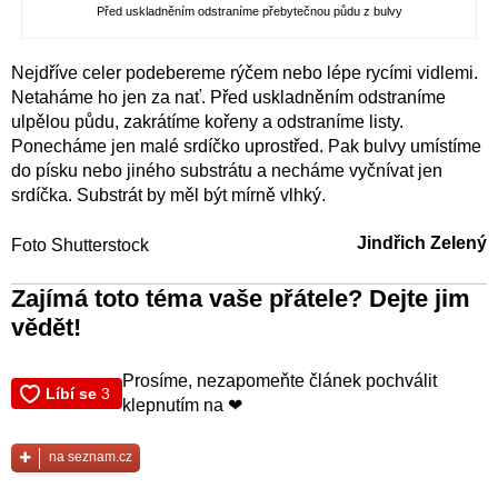
Před uskladněním odstraníme přebytečnou půdu z bulvy
Nejdříve celer podebereme rýčem nebo lépe rycími vidlemi.
Netaháme ho jen za nať. Před uskladněním odstraníme
ulpělou půdu, zakrátíme kořeny a odstraníme listy.
Ponecháme jen malé srdíčko uprostřed. Pak bulvy umístíme
do písku nebo jiného substrátu a necháme vyčnívat jen
srdíčka. Substrát by měl být mírně vlhký.
Jindřich Zelený
Foto Shutterstock
Zajímá toto téma vaše přátele? Dejte jim
vědět!
Prosíme, nezapomeňte článek pochválit
klepnutím na ❤
na seznam.cz