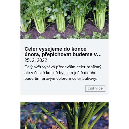
Celer vysejeme do konce
února, přepichovat budeme v
březnu
25. 2. 2022
Celý svět vysévá především celer řapíkatý,
ale v české kotlině byl, je a ještě dlouho
bude tím pravým celerem celer bulvový.
číst více