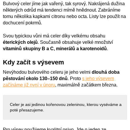
Bulvový celer jíme jak vařený, tak syrový. Nakrájená dužina
některých odrůd má tendenci mírně hnědnout. Zabráníme
tomu několika kapkami citronu nebo octa. Listy lze použít na
dochucení pokrmů.
Svou typickou vůni má celer díky velkému obsahu
éterických olejů
. Současně obsahuje velké množství
vitaminů skupiny B a C, minerálů a karotenoidů
.
Kdy začít s výsevem
Nevýhodou bulvového celeru je jeho velmi
dlouhá doba
pěstování okolo 130–150 dnů
. Proto
s jeho výsevem
začínáme již nyní v únoru
, maximálně začátkem března.
Celer je asi jedinou kořenovou zeleninou, kterou vyséváme a
poté přesazujeme.
Pro výsev použijeme kvalitní osivo. Jde o jeden ze