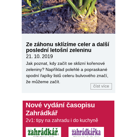
Ze záhonu sklízíme celer a další
poslední letošní zeleninu
21. 10. 2019
Jak poznat, kdy začít se sklizní kořenové
zeleniny? Například polehlé a popraskané
spodní řapíky listů celeru bulvového značí,
že můžeme začít.
číst více
Nové vydání časopisu
Zahrádkář
2v1: tipy na zahradu i do kuchyně