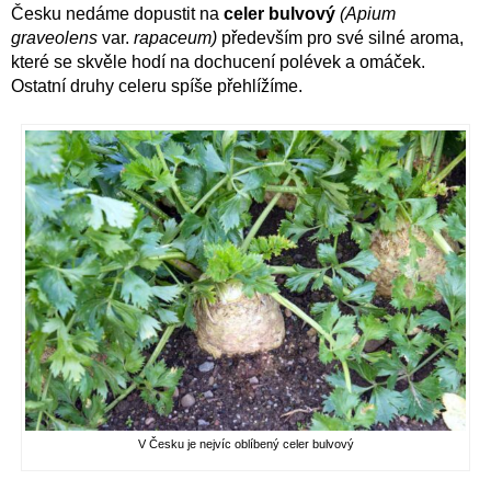
Česku nedáme dopustit na
celer bulvový
(Apium
graveolens
var.
rapaceum)
především pro své silné aroma,
které se skvěle hodí na dochucení polévek a omáček.
Ostatní druhy celeru spíše přehlížíme.
V Česku je nejvíc oblíbený celer bulvový