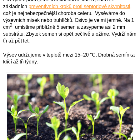
základních
preventivních kroků proti septoriové skvrnitosti,
což je nejnebezpečnější choroba celeru. Vyséváme do
výsevních misek nebo truhlíčků. Osivo je velmi jemné. Na 1
2
cm
umístíme přibližně 5 semen a zasypeme asi 2 mm
substrátu. Zbytek semen si opět pečlivě uložíme. Vydrží nám
tři až pět let.
Výsev udržujeme v teplotě mezi 15–20 °C. Drobná semínka
klíčí až tři týdny.