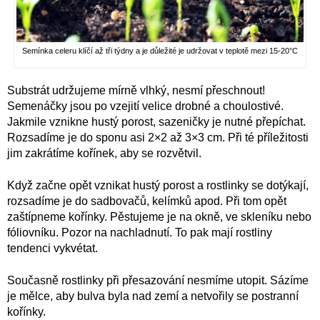
Semínka celeru klíčí až tři týdny a je důležité je udržovat v teplotě mezi 15-20°C
Substrát udržujeme mírně vlhký, nesmí přeschnout!
Semenáčky jsou po vzejití velice drobné a choulostivé.
Jakmile vznikne hustý porost, sazeničky je nutné přepíchat.
Rozsadíme je do sponu asi 2×2 až 3×3 cm. Při té příležitosti
jim zakrátíme kořínek, aby se rozvětvil.
Když začne opět vznikat hustý porost a rostlinky se dotýkají,
rozsadíme je do sadbovačů, kelímků apod. Při tom opět
zaštípneme kořínky. Pěstujeme je na okně, ve skleníku nebo
fóliovníku. Pozor na nachladnutí. To pak mají rostliny
tendenci vykvétat.
Současně rostlinky při přesazování nesmíme utopit. Sázíme
je mělce, aby bulva byla nad zemí a netvořily se postranní
kořínky.