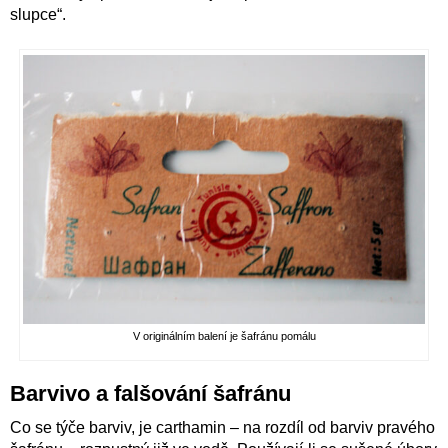
slupce“.
V originálním balení je šafránu pomálu
Barvivo a falšování šafránu
Co se týče barviv, je carthamin – na rozdíl od barviv pravého