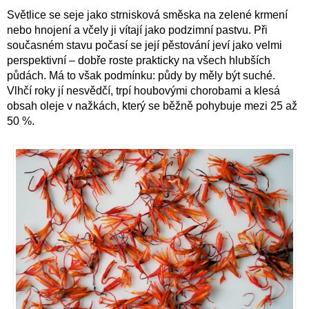
Světlice se seje jako strnisková směska na zelené krmení
nebo hnojení a včely ji vítají jako podzimní pastvu. Při
současném stavu počasí se její pěstování jeví jako velmi
perspektivní – dobře roste prakticky na všech hlubších
půdách. Má to však podmínku: půdy by měly být suché.
Vlhčí roky jí nesvědčí, trpí houbovými chorobami a klesá
obsah oleje v nažkách, který se běžně pohybuje mezi 25 až
50 %.