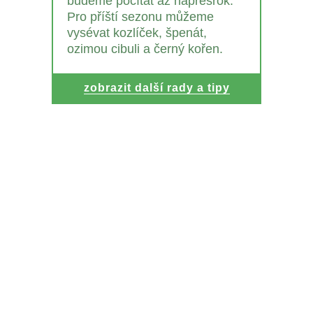
budeme počítat až napřesrok.
Pro příští sezonu můžeme
vysévat kozlíček, špenát,
ozimou cibuli a černý kořen.
zobrazit další rady a tipy