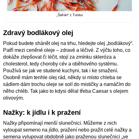
„Šafrán“ z Tunisu
Zdravý bodlákový olej
Pokud budete shánět olej na trhu, hledejte olej „bodlákový“.
Patří mezi ceněné oleje – zdravé a léčivé. Z výčtu toho, co
dokáže zlepšovat či léčit, stojí za zmínku skleróza a
cholesterol, tedy choroby cév a oběhového systému.
Používá se jak ve studené kuchyni, tak i ke smažení.
Osobně mám tenhle olej rád, někdy si místo chleba se
sádlem dám trochu oleje se solí do mističky a namáčím do
něho chléb. Tak jako to kdysi dělal třeba Caesar s olejem
olivovým.
Nažky: k jídlu i k pražení
Nažky připomínají menší slunečnici. Můžeme z nich
vyloupat semeno na jídlo, pražení nebo pražit celé nažky a
semena vylupovat obdobně jako praženou slunečnici „ve