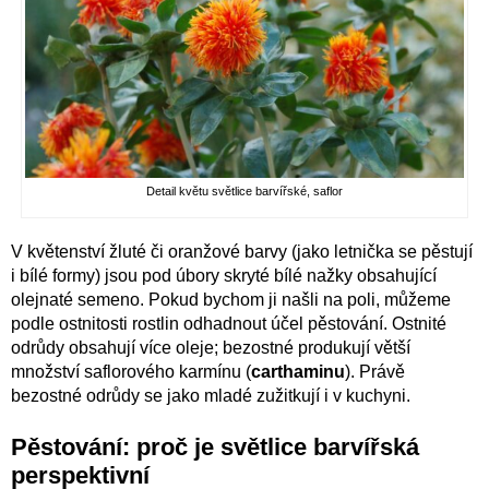
Detail květu světlice barvířské, saflor
V květenství žluté či oranžové barvy (jako letnička se pěstují
i bílé formy) jsou pod úbory skryté bílé nažky obsahující
olejnaté semeno. Pokud bychom ji našli na poli, můžeme
podle ostnitosti rostlin odhadnout účel pěstování. Ostnité
odrůdy obsahují více oleje; bezostné produkují větší
množství saflorového karmínu (
carthaminu
). Právě
bezostné odrůdy se jako mladé zužitkují i v kuchyni.
Pěstování: proč je světlice barvířská
perspektivní