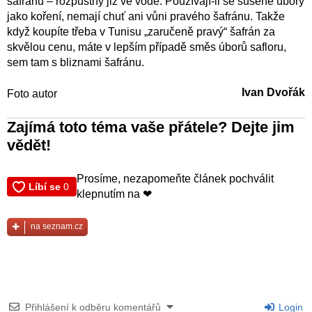
šafránu – rozpustný již ve vodě. Používají-li se sušené úbory
jako koření, nemají chuť ani vůni pravého šafránu. Takže
když koupíte třeba v Tunisu „zaručeně pravý“ šafrán za
skvělou cenu, máte v lepším případě směs úborů safloru,
sem tam s bliznami šafránu.
Ivan Dvořák
Foto autor
Zajímá toto téma vaše přátele? Dejte jim
vědět!
Prosíme, nezapomeňte článek pochválit
klepnutím na ❤
na seznam.cz
Přihlášení k odběru komentářů
Login