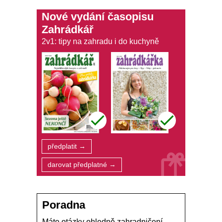
Nové vydání časopisu
Zahrádkář
2v1: tipy na zahradu i do kuchyně
předplatit →
darovat předplatné →
Poradna
Máte otázky ohledně zahradničení,