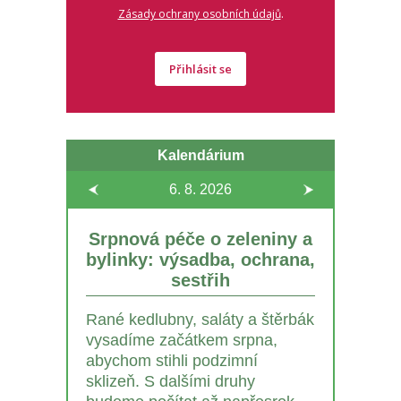
.
Zásady ochrany osobních údajů
Přihlásit se
Kalendárium
6. 8.
2026
Srpnová péče o zeleniny a
bylinky: výsadba, ochrana,
sestřih
Rané kedlubny, saláty a štěrbák
vysadíme začátkem srpna,
abychom stihli podzimní
sklizeň. S dalšími druhy