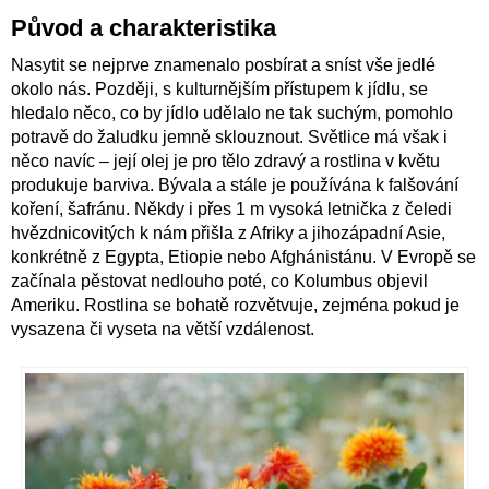
Původ a charakteristika
Nasytit se nejprve znamenalo posbírat a sníst vše jedlé
okolo nás. Později, s kulturnějším přístupem k jídlu, se
hledalo něco, co by jídlo udělalo ne tak suchým, pomohlo
potravě do žaludku jemně sklouznout. Světlice má však i
něco navíc – její olej je pro tělo zdravý a rostlina v květu
produkuje barviva. Bývala a stále je používána k falšování
koření, šafránu. Někdy i přes 1 m vysoká letnička z čeledi
hvězdnicovitých k nám přišla z Afriky a jihozápadní Asie,
konkrétně z Egypta, Etiopie nebo Afghánistánu. V Evropě se
začínala pěstovat nedlouho poté, co Kolumbus objevil
Ameriku. Rostlina se bohatě rozvětvuje, zejména pokud je
vysazena či vyseta na větší vzdálenost.