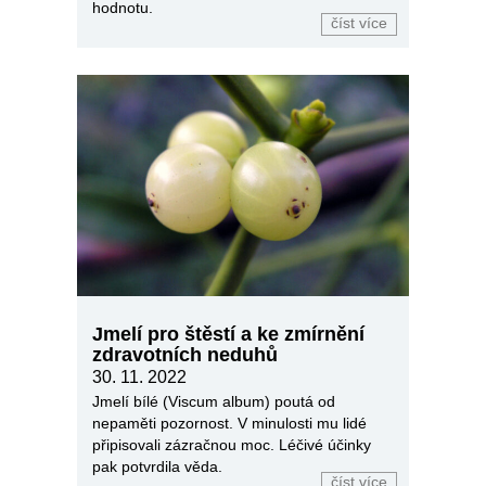
hodnotu.
číst více
Jmelí pro štěstí a ke zmírnění
zdravotních neduhů
30. 11. 2022
Jmelí bílé (Viscum album) poutá od
nepaměti pozornost. V minulosti mu lidé
připisovali zázračnou moc. Léčivé účinky
pak potvrdila věda.
číst více