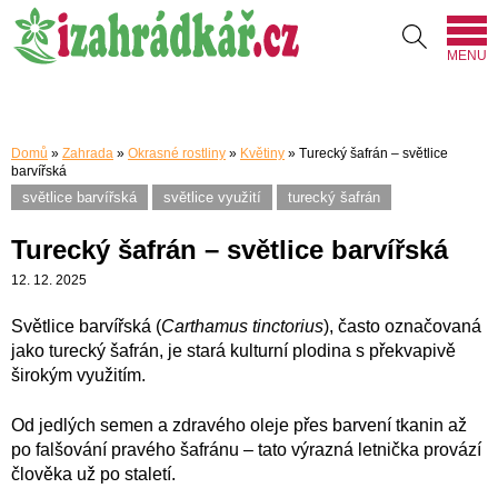
MENU
Domů
»
Zahrada
»
Okrasné rostliny
»
Květiny
»
Turecký šafrán – světlice
barvířská
světlice barvířská
světlice využití
turecký šafrán
Turecký šafrán – světlice barvířská
12. 12. 2025
Světlice barvířská (
Carthamus tinctorius
), často označovaná
jako turecký šafrán, je stará kulturní plodina s překvapivě
širokým využitím.
Od jedlých semen a zdravého oleje přes barvení tkanin až
po falšování pravého šafránu – tato výrazná letnička provází
člověka už po staletí.