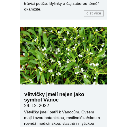
trávicí potíže. Bylinky a čaj zaberou téměř
okamžitě.
číst více
Větvičky jmelí nejen jako
symbol Vánoc
24. 12. 2022
Větvičky jmelí patří k Vánocům. Ovšem
mají i svou botanickou, rostlinolékařskou a
rovněž medicínskou, vlastně i mytickou