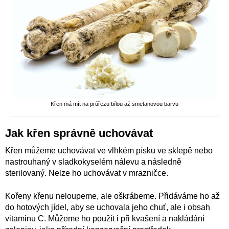
Křen má mít na průřezu bílou až smetanovou barvu
Jak křen správně uchovávat
Křen můžeme uchovávat ve vlhkém písku ve sklepě nebo
nastrouhaný v sladkokyselém nálevu a následně
sterilovaný. Nelze ho uchovávat v mrazničce.
Kořeny křenu neloupeme, ale oškrábeme. Přidáváme ho až
do hotových jídel, aby se uchovala jeho chuť, ale i obsah
vitaminu C. Můžeme ho použít i při kvašení a nakládání