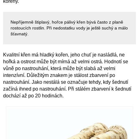
kořeny.
Nepříjemně štiplavý, hořce pálivý křen bývá často z planě
rostoucích rostlin. Při nedostatku vody je ještě suchý a málo
šťavnatý.
Kvalitní křen má hladký kořen, jeho chuť je nasládlá, ne
hořká a ostrost může být mírná až velmi ostrá. Hodnotí se
vůně po nastrouhání, která může být slabá až velmi
intenzívní. Důležitým znakem je stálost zbarvení po
nastrouhání. Jako nestálá se označuje tehdy, kdy šednutí
začíná ihned po nastrouhání. Při stálém zbarvení k šednutí
dochází až po 20 hodinách.