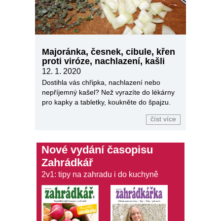
Majoránka, česnek, cibule, křen
proti viróze, nachlazení, kašli
12. 1. 2020
Dostihla vás chřipka, nachlazení nebo
nepříjemný kašel? Než vyrazíte do lékárny
pro kapky a tabletky, koukněte do špajzu.
číst více
Nové vydání časopisu
Zahrádkář
2v1: tipy na zahradu i do kuchyně