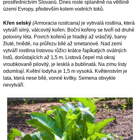
prostřednictvím Slovanů. Dnes roste splaněně na většině
území Evropy, především kolem vodních toků.
Křen selský
(Armoracia rusticana)
je vytrvalá rostlina, která
vytváří silný, válcovitý kořen. Boční kořeny se tvoří od druhé
poloviny léta. Povrch kořenů je hladký až vrásčitý, barvy
žluté, hnědé, na průřezu bílé až smetanové. Nad zemí
vytváří rostlina listovou růžici krátce řapíkatých oválných
listů, dorůstajících až 1,5 m. Listová čepel má okraj
vroubkovaně pilovitý, je lesklá a bublinatá. Na zimu listy
odumírají. Květní lodyha je 1,5 m vysoká. Květenstvím je
lata, která nese bílé, vonné kvítky. Semena obvykle
nevytváří.