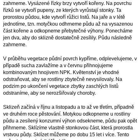
zahrneme. Vysázené řízky brzy vytvoří kořeny. Na povrchu
řízků se vytvoří pupeny, ze kterých vyrůstají stonky. Ta
prorostou půdou, kde vytvoří růžici listů. Na jaře a v létě
jednotíme, tzn. motyčkou odhrneme půdu až na vysazenou
část kořene a odkopneme přebytečné výhony. Ponecháme
jen dva, aby do sklizně dostatečně zesílily. Půdu následně
zahrneme.
V průběhu vegetace půdní povrch kypříme, odplevelujeme, v
případě sucha zavlažíme a v červnu přihnojujeme
kombinovaným hnojivem NPK. Květenství je vhodné
odstraňovat, aby se rostliny zbytečně nevysilovaly. Na
podzim po ukončení vegetace zbytky zaschlých listů
odstraníme, aby se nerozšiřovaly choroby.
Sklizeň začíná v říjnu a listopadu a to až ve třetím, případně
ve druhém roce pěstování. Motykou odkopneme u rostliny
půdu a zesílený konzumní výhon odsekneme, půdu pak opět
přihrneme. Sklízíme vlastně stonkovou část, která prorostla
vrstvou půdy. Sklízet můžeme po dobu 15 let i více. Tento