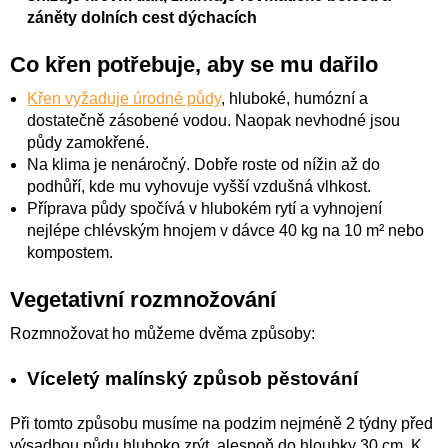
záněty dolních cest dýchacích
Co křen potřebuje, aby se mu dařilo
Křen vyžaduje úrodné půdy
, hluboké, humózní a
dostatečně zásobené vodou. Naopak nevhodné jsou
půdy zamokřené.
Na klima je nenáročný. Dobře roste od nížin až do
podhůří, kde mu vyhovuje vyšší vzdušná vlhkost.
Příprava půdy spočívá v hlubokém rytí a vyhnojení
nejlépe chlévským hnojem v dávce 40 kg na 10 m² nebo
kompostem.
Vegetativní rozmnožování
Rozmnožovat ho můžeme dvěma způsoby:
Víceletý malínský způsob pěstování
Při tomto způsobu musíme na podzim nejméně 2 týdny před
výsadbou půdu hluboko zrýt, alespoň do hloubky 30 cm. K