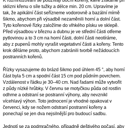
K rozmnožování se používají boční kořeny, které získáme při
sklizni křenu o síle tužky a délce min. 20 cm. Upravíme je
tak, že apikální část seřízneme vodorovně a bazální mírně
šikmo, abychom při výsadbě nezaměnili horní a dolní část.
Tyto kořenové řízky založíme do vlhkého písku ve sklepě.
Před výsadbou v březnu a dubnu je ve střední části otřeme
pytlovinou a to 3 cm na horní části, dolní části neotíráme,
aby z pupenů mohly vyrašit vegetativní části a kořeny. Tento
krok děláme proto, abychom zabránili tvorbě nežádoucích
postranních kořenů.
Řízky vysazujeme do brázd šikmo pod úhlem 45 °, aby horní
část byla 5 cm a spodní část 15 cm pod půdním povrchem.
Vzdálenost v řádku je 30–40 cm. Nad řadami může vytvořit
z půdy nízké hrůbky. V červnu se motyčkou půda od rostlin
odhrne a odstraní se postranní výhony, aby nevznikl
vícehlavý výhon. Toto jednocení je vhodné opakovat v
červenci, kdy se nožem odstraní postranní kořeny a
ponechají se jen dva nejsilnější pro budoucí sadbu.
Jednotí se za podmračného, případně deštivého počasí, aby