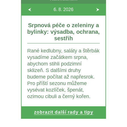
6. 8.
2026
Srpnová péče o zeleniny a
bylinky: výsadba, ochrana,
sestřih
Rané kedlubny, saláty a štěrbák
vysadíme začátkem srpna,
abychom stihli podzimní
sklizeň. S dalšími druhy
budeme počítat až napřesrok.
Pro příští sezonu můžeme
vysévat kozlíček, špenát,
ozimou cibuli a černý kořen.
zobrazit další rady a tipy