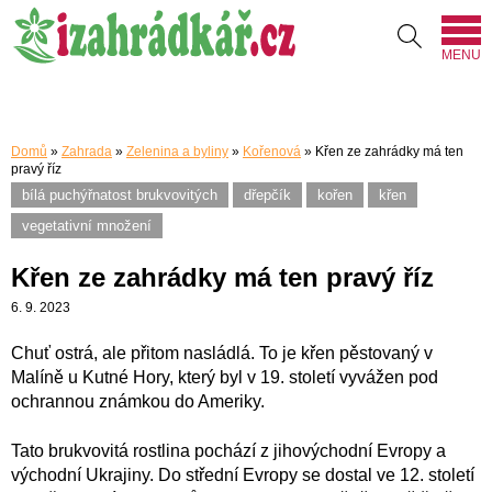
MENU
Domů
»
Zahrada
»
Zelenina a byliny
»
Kořenová
»
Křen ze zahrádky má ten
pravý říz
bílá puchýřnatost brukvovitých
dřepčík
kořen
křen
vegetativní množení
Křen ze zahrádky má ten pravý říz
6. 9. 2023
Chuť ostrá, ale přitom nasládlá. To je křen pěstovaný v
Malíně u Kutné Hory, který byl v 19. století vyvážen pod
ochrannou známkou do Ameriky.
Tato brukvovitá rostlina pochází z jihovýchodní Evropy a
východní Ukrajiny. Do střední Evropy se dostal ve 12. století