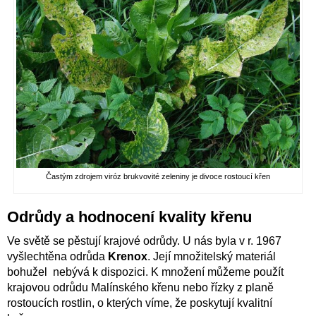
Častým zdrojem viróz brukvovité zeleniny je divoce rostoucí křen
Odrůdy a hodnocení kvality křenu
Ve světě se pěstují krajové odrůdy. U nás byla v r. 1967
vyšlechtěna odrůda
Krenox
. Její množitelský materiál
bohužel nebývá k dispozici. K množení můžeme použít
krajovou odrůdu Malínského křenu nebo řízky z planě
rostoucích rostlin, o kterých víme, že poskytují kvalitní