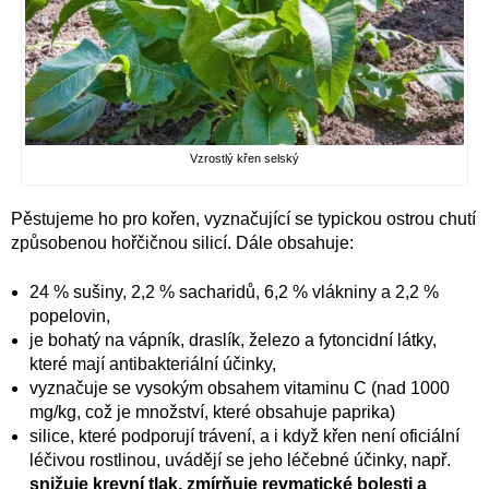
Vzrostlý křen selský
Pěstujeme ho pro kořen, vyznačující se typickou ostrou chutí
způsobenou hořčičnou silicí. Dále obsahuje:
24 % sušiny, 2,2 % sacharidů, 6,2 % vlákniny a 2,2 %
popelovin,
je bohatý na vápník, draslík, železo a fytoncidní látky,
které mají antibakteriální účinky,
vyznačuje se vysokým obsahem vitaminu C (nad 1000
mg/kg, což je množství, které obsahuje paprika)
silice, které podporují trávení, a i když křen není oficiální
léčivou rostlinou, uvádějí se jeho léčebné účinky, např.
snižuje krevní tlak, zmírňuje revmatické bolesti a