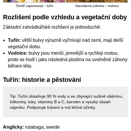
Téměř zapomenutý – tuřín
Starodávná zelenina – vodnice
Rozlišení podle vzhledu a vegetační doby
Základní zahrádkářské rozlišení je jednoduché:
Tuřín:
větší bulvy výrazně vyčnívají nad zemí, mají delší
vegetační dobu.
Vodnice:
bulvy jsou menší, jemnější a rychleji rostou,
proto se hodí i jako následná plodina na uvolněné záhony
během léta.
Tuřín: historie a pěstování
Tip: Tuřín obsahuje 90 % vody a ve zbývající sušině vlákninu,
bílkoviny, tuky, vitaminy B a C, karoten a vysoký obsah
vápníku. Podporuje trávení a má léčivé účinky.
Anglicky:
rutabaga, swede