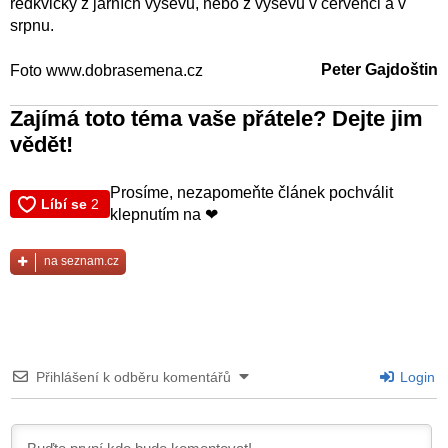
ředkvičky z jarních výsevů, nebo z výsevů v červenci a v
srpnu.
Peter Gajdoštin
Foto www.dobrasemena.cz
Zajímá toto téma vaše přátele? Dejte jim
vědět!
Prosíme, nezapomeňte článek pochválit
klepnutím na ❤
na seznam.cz
Přihlášení k odběru komentářů
Login