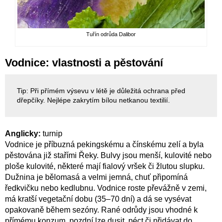
Tuřín odrůda Dalibor
Vodnice: vlastnosti a pěstování
Tip: Při přímém výsevu v létě je důležitá ochrana před
dřepčíky. Nejlépe zakrytím bílou netkanou textilií.
Anglicky:
turnip
Vodnice je příbuzná pekingskému a čínskému zelí a byla
pěstována již stařími Řeky. Bulvy jsou menší, kulovité nebo
ploše kulovité, některé mají fialový vršek či žlutou slupku.
Dužnina je bělomasá a velmi jemná, chuť připomíná
ředkvičku nebo kedlubnu. Vodnice roste převážně v zemi,
má kratší vegetační dobu (35–70 dní) a dá se vysévat
opakovaně během sezóny. Rané odrůdy jsou vhodné k
přímému konzum, pozdní lze dusit, péct či přidávat do