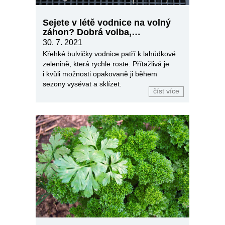
Sejete v létě vodnice na volný
záhon? Dobrá volba,
pochutnáte si
30. 7. 2021
Křehké bulvičky vodnice patří k lahůdkové
zelenině, která rychle roste. Přítažlivá je
i kvůli možnosti opakovaně ji během
sezony vysévat a sklízet.
číst více