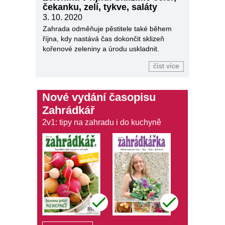
čekanku, zelí, tykve, saláty
3. 10. 2020
Zahrada odměňuje pěstitele také během
října, kdy nastává čas dokončit sklizeň
kořenové zeleniny a úrodu uskladnit.
číst více
Nové vydání časopisu
Zahrádkář
2v1: tipy na zahradu i do kuchyně