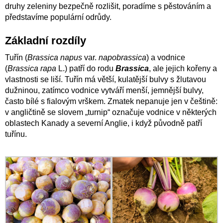
druhy zeleniny bezpečně rozlišit, poradíme s pěstováním a
představíme populární odrůdy.
Základní rozdíly
Tuřín (
Brassica napus
var.
napobrassica
) a vodnice
(
Brassica rapa
L.) patří do rodu
Brassica
, ale jejich kořeny a
vlastnosti se liší. Tuřín má větší, kulatější bulvy s žlutavou
dužninou, zatímco vodnice vytváří menší, jemnější bulvy,
často bílé s fialovým vrškem. Zmatek nepanuje jen v češtině:
v angličtině se slovem „turnip“ označuje vodnice v některých
oblastech Kanady a severní Anglie, i když původně patří
tuřínu.