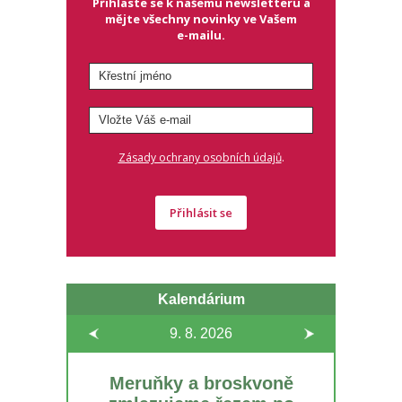
Přihlaste se k našemu newsletteru a
mějte všechny novinky ve Vašem
e-mailu.
.
Zásady ochrany osobních údajů
Přihlásit se
Kalendárium
9. 8.
2026
Meruňky a broskvoně