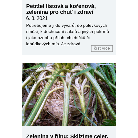
Petržel listová a kořenová,
zelenina pro chuť i zdraví
6. 3. 2021
Potřebujeme ji do vývarů, do polévkových
směsí, k dochucení salátů a jiných pokrmů
i jako ozdobu příloh, chlebíčků či
lahůdkových mís. Je zdravá.
číst více
Zelenina v říjnu: Sklízíme celer,