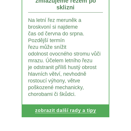
zmlazujeme řezem po
sklizni
Na letní řez meruněk a
broskvoní si najdeme
čas od června do srpna.
Pozdější termín
řezu může snížit
odolnost ovocného stromu vůči
mrazu. Účelem letního řezu
je odstranit příliš hustý obrost
hlavních větví, nevhodně
rostoucí výhony, větve
poškozené mechanicky,
chorobami či škůdci.
zobrazit další rady a tipy