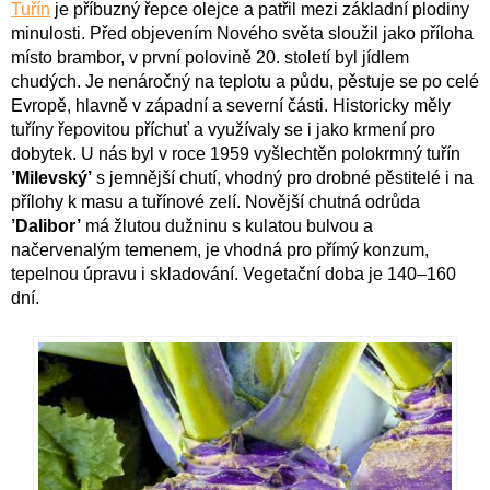
Tuřín
je příbuzný řepce olejce a patřil mezi základní plodiny
minulosti. Před objevením Nového světa sloužil jako příloha
místo brambor, v první polovině 20. století byl jídlem
chudých. Je nenáročný na teplotu a půdu, pěstuje se po celé
Evropě, hlavně v západní a severní části. Historicky měly
tuříny řepovitou příchuť a využívaly se i jako krmení pro
dobytek. U nás byl v roce 1959 vyšlechtěn polokrmný tuřín
’Milevský’
s jemnější chutí, vhodný pro drobné pěstitelé i na
přílohy k masu a tuřínové zelí. Novější chutná odrůda
’Dalibor’
má žlutou dužninu s kulatou bulvou a
načervenalým temenem, je vhodná pro přímý konzum,
tepelnou úpravu i skladování. Vegetační doba je 140–160
dní.