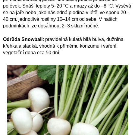
polévek. Snáší teploty 5–20 °C a mrazy až do –8 °C. Vysévá
se na jaře nebo jako následná plodina v létě, ve sponu 20–
40 cm, jednotlivé rostliny 10–14 cm od sebe. V našich
podmínkách lze dosáhnout 2–3 sklizní ročně.
Odrůda Snowball:
pravidelná kulatá bílá bulva, dužnina
křehká a sladká, vhodná k přímému konzumu i vaření,
vegetační doba cca 50 dní.