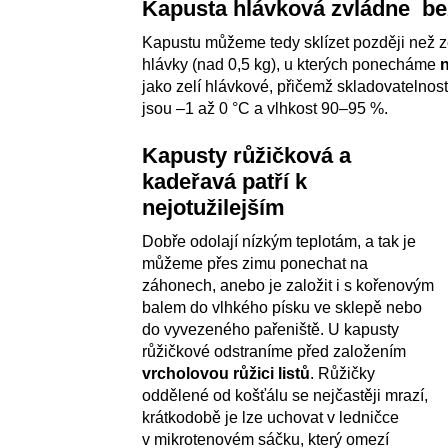
Kapusta hlávková zvládne be
Kapustu můžeme tedy sklízet později než z
hlávky (nad 0,5 kg), u kterých ponecháme
n
jako zelí hlávkové, přičemž skladovatelnost 
jsou –1 až 0 °C a vlhkost 90–95 %.
Kapusty růžičková a
kadeřavá patří k
nejotužilejším
Dobře odolají nízkým teplotám, a tak je
můžeme přes zimu ponechat na
záhonech, anebo je založit i s kořenovým
balem do vlhkého písku ve sklepě nebo
do vyvezeného pařeniště. U kapusty
růžičkové odstraníme před založením
vrcholovou růžici listů
. Růžičky
oddělené od košťálu se nejčastěji mrazí,
krátkodobě je lze uchovat v ledničce
v mikrotenovém sáčku, který omezí