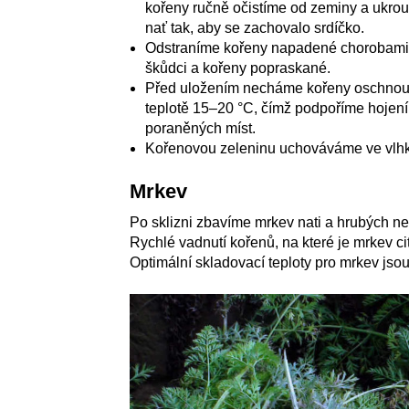
kořeny ručně očistíme od zeminy a ukro
nať tak, aby se zachovalo srdíčko.
Odstraníme kořeny napadené chorobami
škůdci a kořeny popraskané.
Před uložením necháme kořeny oschnout
teplotě 15–20 °C, čímž podpoříme hojení
poraněných míst.
Kořenovou zeleninu uchováváme ve vlhké
Mrkev
Po sklizni zbavíme mrkev nati a hrubých ne
Rychlé vadnutí kořenů, na které je mrkev c
Optimální skladovací teploty pro mrkev jso