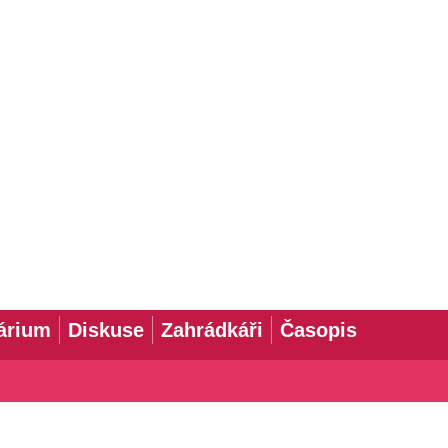
árium
Diskuse
Zahrádkáři
Časopis