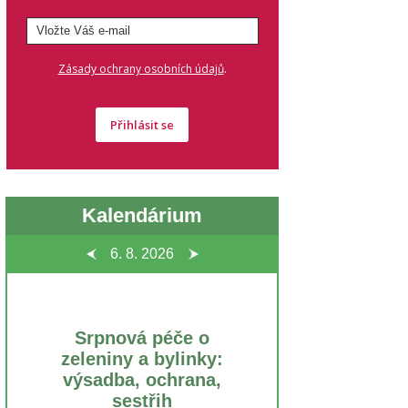
.
Zásady ochrany osobních údajů
Přihlásit se
Kalendárium
6. 8.
2026
Srpnová péče o
zeleniny a bylinky:
výsadba, ochrana,
sestřih