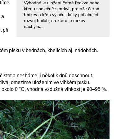
utíme
Výhodné je uložení černé ředkve nebo
křenu společně s mrkví, protože černá
ředkev a křen vylučují látky potlačující
 a
rozvoj hnilob, na které je mrkev
náchylná.
 při
m písku v bednách, kbelících aj. nádobách.
čistot a necháme ji několik dnů doschnout.
itlivá, omezíme uložením ve vlhkém písku.
u okolo 0 °C, vhodná vzdušná vlhkost je 90–95 %.