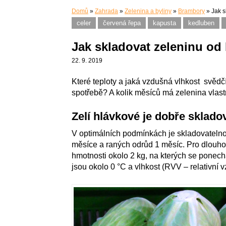
Domů
»
Zahrada
»
Zelenina a byliny
»
Brambory
»
Jak s
celer
červená řepa
kapusta
kedluben
Jak skladovat zeleninu od 
22. 9. 2019
Které teploty a jaká vzdušná vlhkost svědč
spotřebě? A kolik měsíců má zelenina vlas
Zelí hlávkové je dobře sklado
V optimálních podmínkách je skladovatelno
měsíce a raných odrůd 1 měsíc. Pro dlouho
hmotnosti okolo 2 kg, na kterých se ponecha
jsou okolo 0 °C a vlhkost (RVV – relativní