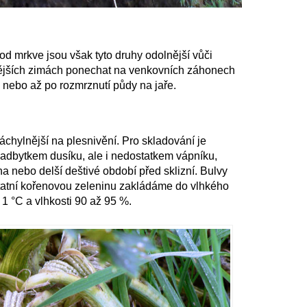
d mrkve jsou však tyto druhy odolnější vůči
nějších zimách ponechat na venkovních záhonech
, nebo až po rozmrznutí půdy na jaře.
náchylnější na plesnivění. Pro skladování je
adbytkem dusíku, ale i nedostatkem vápníku,
a nebo delší deštivé období před sklizní. Bulvy
tatní kořenovou zeleninu zakládáme do vlhkého
 1 °C a vlhkosti 90 až 95 %.