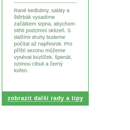
Rané kedlubny, saláty a
štěrbák vysadíme
začátkem srpna, abychom
stihli podzimní sklizeň. S
dalšími druhy budeme
počítat až napřesrok. Pro
příští sezonu můžeme
vysévat kozlíček, špenát,
ozimou cibuli a černý
kořen.
zobrazit další rady a tipy