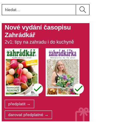
Nové vydání časopisu
Zahrádkář
2v1: tipy na zahradu i do kuchyně
předplatit →
darovat předplatné →