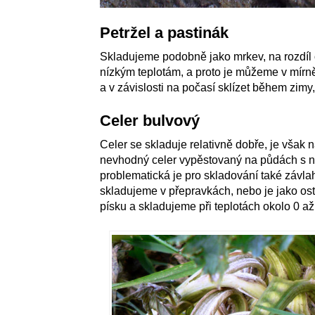
Petržel a pastinák
Skladujeme podobně jako mrkev, na rozdíl o
nízkým teplotám, a proto je můžeme v mír
a v závislosti na počasí sklízet během zimy
Celer bulvový
Celer se skladuje relativně dobře, je však 
nevhodný celer vypěstovaný na půdách s n
problematická je pro skladování také závlah
skladujeme v přepravkách, nebo je jako os
písku a skladujeme při teplotách okolo 0 až