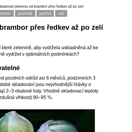
kladovat zeleninu od brambor přes ředkev až po zelí
mrkev
pastinák
petržel
zelí
brambor přes ředkev až po zelí
í které zelenině, aby vydržela uskladněná až ke
tně vydržet v optimálních podmínkách?
vatelné
st pozdních odrůd asi 6 měsíců, podzimních 3
dobé skladování jsou nejvhodnější hlávky o
jí 2–3 obalové listy. Vhodné skladovací teploty
 vzdušná vlhkost) 90–95 %.