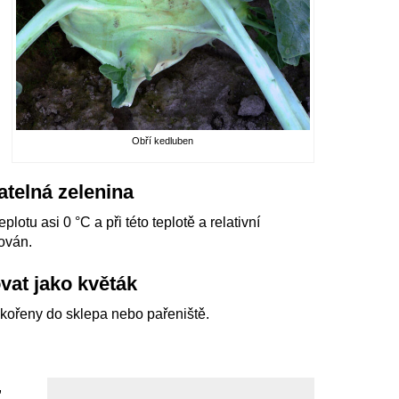
Obří kedluben
atelná zelenina
lotu asi 0 °C a při této teplotě a relativní
ován.
vat jako květák
 kořeny do sklepa nebo pařeniště.
,