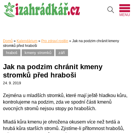
MENU
Domů
»
Kalendárium
»
Pro zdraví rostlin
»
Jak na podzim chránit kmeny
stromků před hraboši
hraboš
kmeny stromků
září
Jak na podzim chránit kmeny
stromků před hraboši
24. 9. 2019
Zejména u mladších stromků, které mají ještě hladkou kůru,
kontrolujeme na podzim, zda ve spodní části kmenů
ovocných stromů nejsou stopy po hraboších.
Mladá kůra kmenu je ohrožena okusem více než tvrdá a
hrubá kůra starších stromů. Zjistíme-li přítomnost hrabošů,