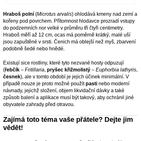
Hraboš polní
(
Microtus arvalis
) ohlodává kmeny nad zemí a
kořeny pod povrchem. Přítomnost hlodavce prozradí vstupy
do podzemních nor velké v průměru tři čtyři centimetry.
Hraboš měří až 12 cm, ocas má poměrně krátký, malé uší
jsou zapuštěné v srsti. Čenich má oblejší než myš, zbarvení
podobně šedé nebo hnědé.
Existují sice rostliny, které tyto nezvané hosty odpuzují
(
řebčík
–
Fritillaria
,
pryšec křižmolistý
–
Euphorbia lathyris
,
česnek
), ale v tomto období je jejich účinek minimální. V
případě nouze je proto možné použít
pasti
nebo moderní
návnady, jejichž složení, objem likvidační dávky a také
způsob balení a aplikace musí být takový, aby ochránil jiné
obyvatele zahrady před otravou.
Zajímá toto téma vaše přátele? Dejte jim
vědět!