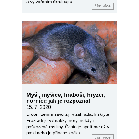
a vytvořením škraloupu.
číst více
Myši, myšice, hraboši, hryzci,
norníci; jak je rozpoznat
15. 7. 2020
Drobní zemní savci žijí v zahradách skrytě.
Prozradí je výhrabky, nory, někdy i
poškozené rostliny. Často je spatříme až v
pasti nebo je přinese kočka.
číst více