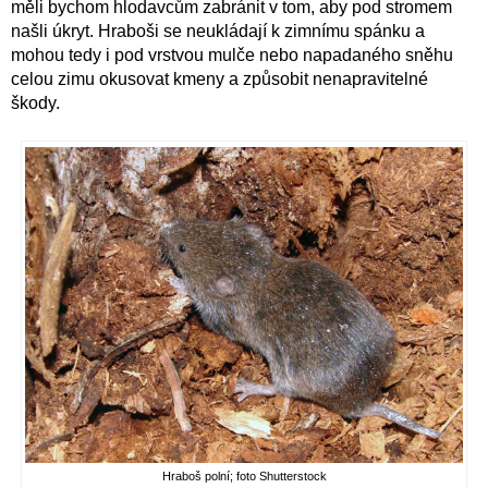
měli bychom hlodavcům zabránit v tom, aby pod stromem
našli úkryt. Hraboši se neukládají k zimnímu spánku a
mohou tedy i pod vrstvou mulče nebo napadaného sněhu
celou zimu okusovat kmeny a způsobit nenapravitelné
škody.
Hraboš polní; foto Shutterstock