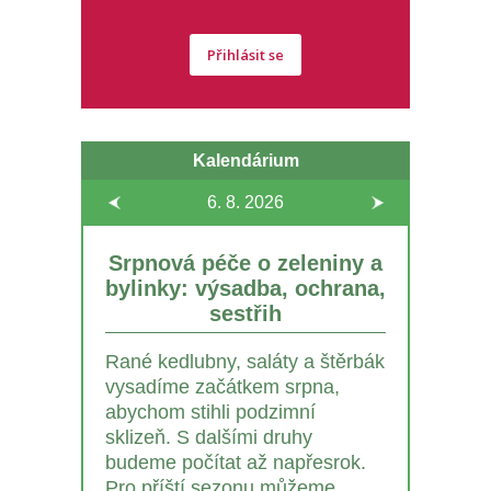
Přihlásit se
Kalendárium
6. 8.
2026
Srpnová péče o zeleniny a
bylinky: výsadba, ochrana,
sestřih
Rané kedlubny, saláty a štěrbák
vysadíme začátkem srpna,
abychom stihli podzimní
sklizeň. S dalšími druhy
budeme počítat až napřesrok.
Pro příští sezonu můžeme