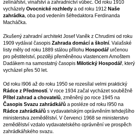
zelinářství, vinařství a zahradnictví vůbec. Od roku 1910
vycházely
Ovocnické rozhledy
a od roku 1912
Naše
zahrádka
, oba pod vedením šéfredaktora Ferdinanda
Macháčka.
Zkušený zahradní architekt Josef Vaněk z Chrudimi od roku
1909 vydával časopis
Zahrada domácí a školní
. Valašské
listy měly od roku 1889 stálou přílohu
Hospodář
určenou
pro pěstitelství, později přeměněnou vlastencem Arnoštem
Dadákem na samostatný časopis
Milotický Hospodář
, který
vycházel přes 50 let.
Od roku l906 až do roku 1950 se rozesílal velmi praktický
Rádce z Předmostí
. V roce 1934 začal vycházet souběžně
Přítel zahrad a chovatelů
, změněný po roce 1945 na
Časopis Svazu zahrádkářů
a posléze od roku l950 na
Rádce zahrádkářů
s vydavatelským oprávněním tehdejšího
ministerstva zemědělství. V červenci 1968 se ministerstvo
zemědělství vzdalo vydavatelského oprávnění ve prospěch
zahrádkářského svazu.