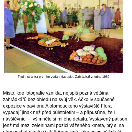
Titulní stránka prvního vydání časopisu Zahrádkář z ledna 1969
Místo, kde fotografie vznikla, nejspíš pozná většina
zahrádkářů bez ohledu na svůj věk. Ačkoliv současné
expozice v pavilonu A olomouckého výstaviště Flora
vypadají jinak než před půlstoletím – a připusťme, že i
návštěvníci –, všimněte si milého detailu. Vystavený patison,
jenž má mezi zeleninami pozici váženého kmeta, prý si na
něm pochutnávali už staří Egypťané, jako by vytušil další