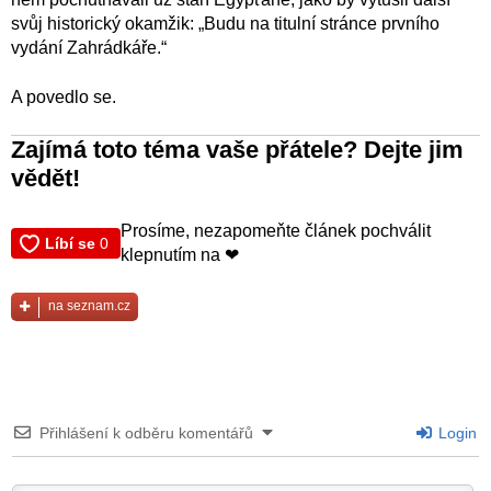
svůj historický okamžik: „Budu na titulní stránce prvního
vydání Zahrádkáře.“
A povedlo se.
Zajímá toto téma vaše přátele? Dejte jim
vědět!
Prosíme, nezapomeňte článek pochválit
klepnutím na ❤
na seznam.cz
Přihlášení k odběru komentářů
Login