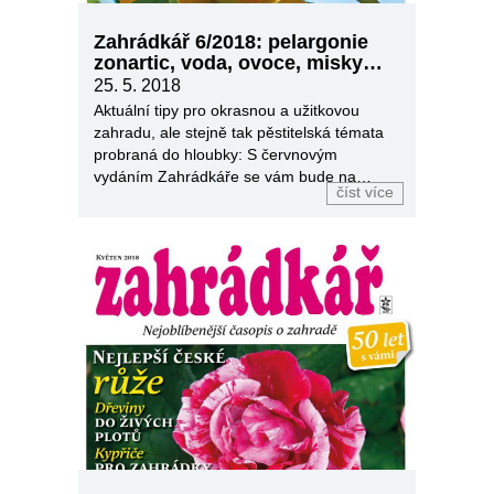
Zahrádkář 6/2018: pelargonie
zonartic, voda, ovoce, misky…
25. 5. 2018
Aktuální tipy pro okrasnou a užitkovou
zahradu, ale stejně tak pěstitelská témata
probraná do hloubky: S červnovým
vydáním Zahrádkáře se vám bude na
číst více
zahradě líbit od rána do tmy.