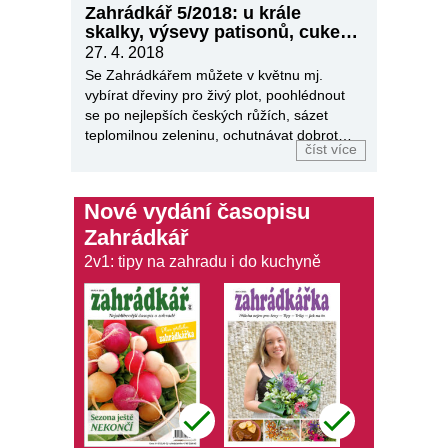
Zahrádkář 5/2018: u krále
skalky, výsevy patisonů, cuket,
okurek…
27. 4. 2018
Se Zahrádkářem můžete v květnu mj.
vybírat dřeviny pro živý plot, poohlédnout
se po nejlepších českých růžích, sázet
teplomilnou zeleninu, ochutnávat dobroty i
číst více
tvořit.
Nové vydání časopisu
Zahrádkář
2v1: tipy na zahradu i do kuchyně