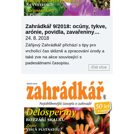
Zahrádkář 9/2018: ocúny, tykve,
arónie, povidla, zavařeniny…
24. 8. 2018
Zářijový Zahrádkář přichází s tipy pro
vrcholící čas sklizně a zpracování úrody a
také zve na akce související s
padesátinami časopisu.
číst více