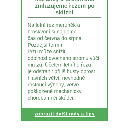
zmlazujeme řezem po
sklizni
Na letní řez meruněk a
broskvoní si najdeme
čas od června do srpna.
Pozdější termín
řezu může snížit
odolnost ovocného stromu vůči
mrazu. Účelem letního řezu
je odstranit příliš hustý obrost
hlavních větví, nevhodně
rostoucí výhony, větve
poškozené mechanicky,
chorobami či škůdci.
zobrazit další rady a tipy