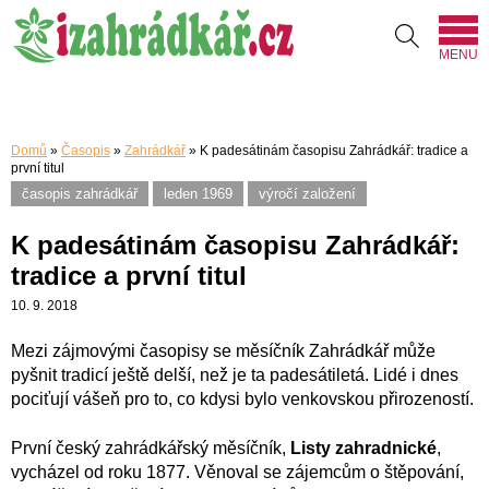
MENU
Domů
»
Časopis
»
Zahrádkář
»
K padesátinám časopisu Zahrádkář: tradice a
první titul
časopis zahrádkář
leden 1969
výročí založení
K padesátinám časopisu Zahrádkář:
tradice a první titul
10. 9. 2018
Mezi zájmovými časopisy se měsíčník Zahrádkář může
pyšnit tradicí ještě delší, než je ta padesátiletá. Lidé i dnes
pociťují vášeň pro to, co kdysi bylo venkovskou přirozeností.
První český zahrádkářský měsíčník,
Listy zahradnické
,
vycházel od roku 1877. Věnoval se zájemcům o štěpování,