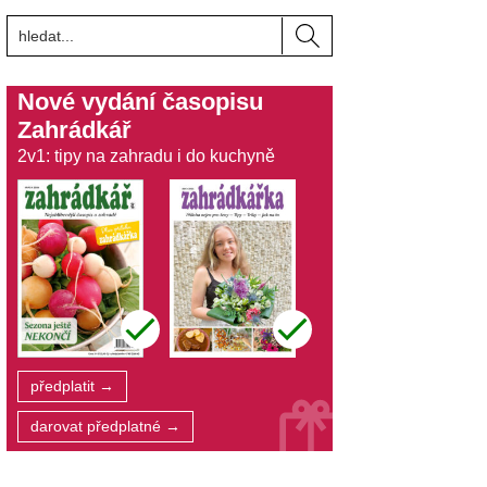
Nové vydání časopisu
Zahrádkář
2v1: tipy na zahradu i do kuchyně
předplatit →
darovat předplatné →