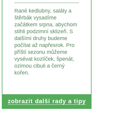
Rané kedlubny, saláty a
štěrbák vysadíme
začátkem srpna, abychom
stihli podzimní sklizeň. S
dalšími druhy budeme
počítat až napřesrok. Pro
příští sezonu můžeme
vysévat kozlíček, špenát,
ozimou cibuli a černý
kořen.
zobrazit další rady a tipy