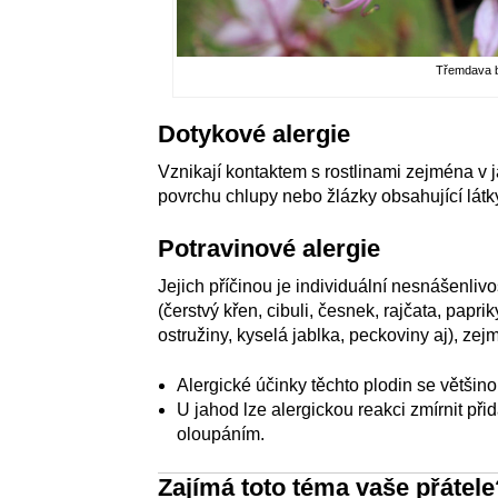
Třemdava bí
Dotykové alergie
Vznikají kontaktem s rostlinami zejména v j
povrchu chlupy nebo žlázky obsahující látk
Potravinové alergie
Jejich příčinou je individuální nesnášenliv
(čerstvý křen, cibuli, česnek, rajčata, papri
ostružiny, kyselá jablka, peckoviny aj), ze
Alergické účinky těchto plodin se většino
U jahod lze alergickou reakci zmírnit při
oloupáním.
Zajímá toto téma vaše přátele