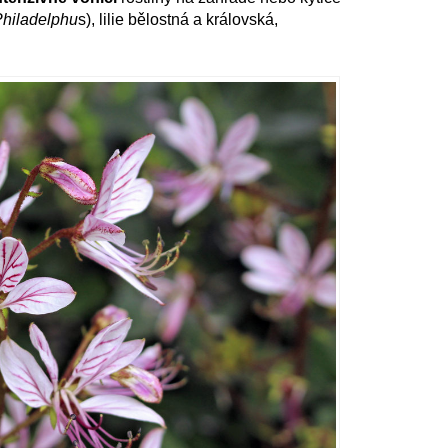
hiladelphu
s), lilie bělostná a královská,