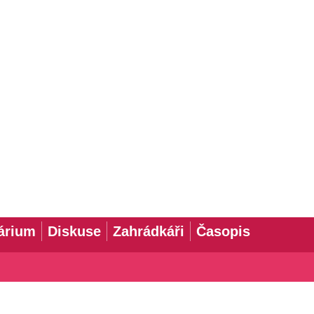
árium
Diskuse
Zahrádkáři
Časopis