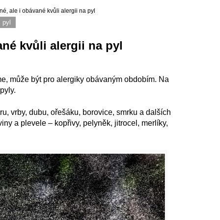
é, ale i obávané kvůli alergii na pyl
pyl
né kvůli alergii na pyl
šíme, může být pro alergiky obávaným obdobím. Na
pyly.
bru, vrby, dubu, ořešáku, borovice, smrku a dalších
iny a plevele – kopřivy, pelyněk, jitrocel, merlíky,