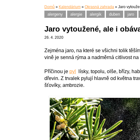
Domů
»
Kalendárium
»
Okrasná zahrada
»
Jaro vytoužen
alergeny
alergie
alergik
duben
jaro
Jaro vytoužené, ale i obáva
26. 4. 2020
Zejména jaro, na které se všichni tolik tě
vině je senná rýma a nadměrná citlivost na 
Příčinou je
pyl
lísky, topolu, olše, břízy, ha
dřevin. Z trvalek pylují hlavně od května trav
šťovíky, ambrozie.