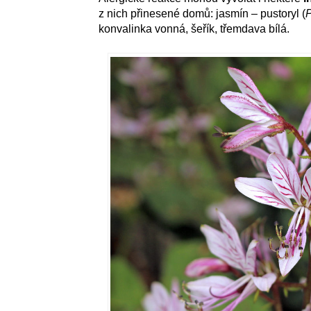
z nich přinesené domů: jasmín – pustoryl (
P
konvalinka vonná, šeřík, třemdava bílá.