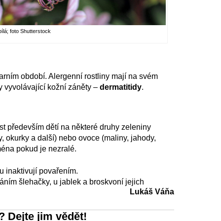
lá; foto Shutterstock
arním období. Alergenní rostliny mají na svém
y vyvolávající kožní záněty –
dermatitidy
.
ost především dětí na některé druhy zeleniny
ky, okurky a další) nebo ovoce (maliny, jahody,
jména pokud je nezralé.
u inaktivují povařením.
dáním šlehačky, u jablek a broskvoní jejich
Lukáš Váňa
? Dejte jim vědět!