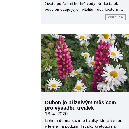
životu potřebují hodně vody. Nedostatek
vody omezuje jejich vitalitu, růst, kvetení i
výnos.
číst více
Duben je příznivým měsícem
pro výsadbu trvalek
13. 4. 2020
Během dubna sázíme trvalky, které kvetou
v létě a na podzim. Trvalky kvetoucí na