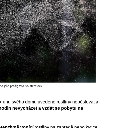
na jaře práší; foto Shutterstock
v okruhu svého domu uvedené rostliny nepěstovat a
 hodin nevycházet a vzdát se pobytu na
ntenzivně vonící
rostliny na zahradě nebo kytice