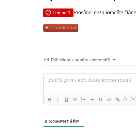
Prosíme, nezapomeňte článek
na seznam.cz
Přihlášení k odběru komentářů
{}
[+
0
KOMENTÁŘE