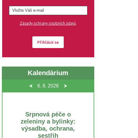
.
Zásady ochrany osobních údajů
Přihlásit se
Kalendárium
6. 8.
2026
Srpnová péče o
zeleniny a bylinky:
výsadba, ochrana,
sestřih