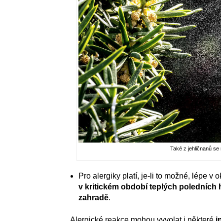
Také z jehličnanů se 
Pro alergiky platí, je-li to možné, lépe 
v kritickém období teplých poledních
zahradě
.
Alergické reakce mohou vyvolat i některé
i