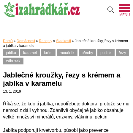
MENU
Domů
»
Domácnost
»
Recepty
»
Sladkosti
»
Jablečné kroužky, řezy s krémem
a jablka v karamelu
jablka
karamel
krém
moučník
ořechy
pudink
řezy
zákusek
Jablečné kroužky, řezy s krémem a
jablka v karamelu
13. 1. 2019
Říká se, že kdo jí jablka, nepotřebuje doktora, protože se mu
nemoci z dáli vyhnou. Zdánlivě obyčejné jablko obsahuje
velké množství minerálů, enzymy, vlákninu, pektin.
Jablka podporují krvetvorbu, působí jako prevence