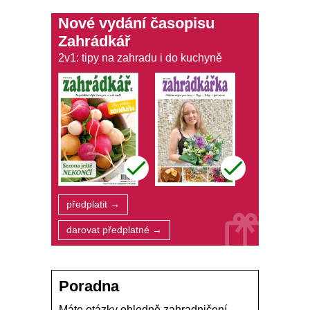
Nové vydání časopisu
Zahrádkář
2v1: tipy na zahradu i do kuchyně
předplatit →
darovat předplatné →
Poradna
Máte otázky ohledně zahradničení,