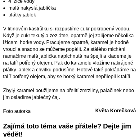
4 lžíce vody
malá nakyslá jablíčka
plátky jablek
V litinovém kastrůlku si rozpustíme cukr pokropený vodou.
Když je cukr tekutý a zezlátne, opatrně jej zalijeme několika
lžícemi horké vody. Pracujeme opatrně, karamel je hodně
vroucí a snadno se můžeme popálit. Za stálého míchání
namáčíme malá jablíčka napíchnutá na špejli a klademe je
na talíř potřený olejem. Pak do karamelu vložíme nakrájené
plátky jablek a chvilku podusíme. Hotové také pokládáme na
talíř potřený olejem, aby se horký karamel nepřilepil k talíři.
Zbylý karamel použijeme na přelití zmrzliny, palačinek nebo
jím osladíme jablečný čaj.
Květa Korečková
Foto autorka
Zajímá toto téma vaše přátele? Dejte jim
vědět!