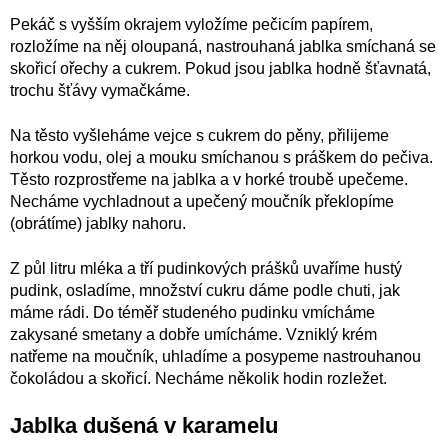
Pekáč s vyšším okrajem vyložíme pečicím papírem,
rozložíme na něj oloupaná, nastrouhaná jablka smíchaná se
skořicí ořechy a cukrem. Pokud jsou jablka hodně šťavnatá,
trochu šťávy vymačkáme.
Na těsto vyšleháme vejce s cukrem do pěny, přilijeme
horkou vodu, olej a mouku smíchanou s práškem do pečiva.
Těsto rozprostřeme na jablka a v horké troubě upečeme.
Necháme vychladnout a upečený moučník překlopíme
(obrátíme) jablky nahoru.
Z půl litru mléka a tří pudinkových prášků uvaříme hustý
pudink, osladíme, množství cukru dáme podle chuti, jak
máme rádi. Do téměř studeného pudinku vmícháme
zakysané smetany a dobře umícháme. Vzniklý krém
natřeme na moučník, uhladíme a posypeme nastrouhanou
čokoládou a skořicí. Necháme několik hodin rozležet.
Jablka dušená v karamelu