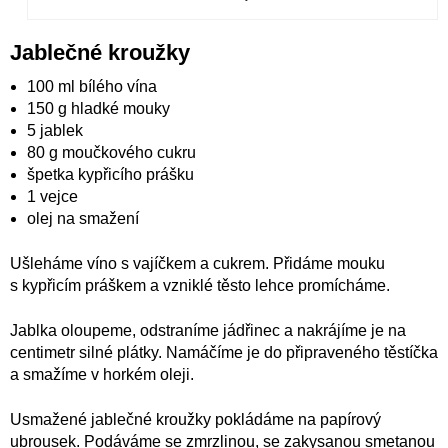
Jablečné kroužky
100 ml bílého vína
150 g hladké mouky
5 jablek
80 g moučkového cukru
špetka kypřicího prášku
1 vejce
olej na smažení
Ušleháme víno s vajíčkem a cukrem. Přidáme mouku
s kypřicím práškem a vzniklé těsto lehce promícháme.
Jablka oloupeme, odstraníme jádřinec a nakrájíme je na
centimetr silné plátky. Namáčíme je do připraveného těstíčka
a smažíme v horkém oleji.
Usmažené jablečné kroužky pokládáme na papírový
ubrousek. Podáváme se zmrzlinou, se zakysanou smetanou