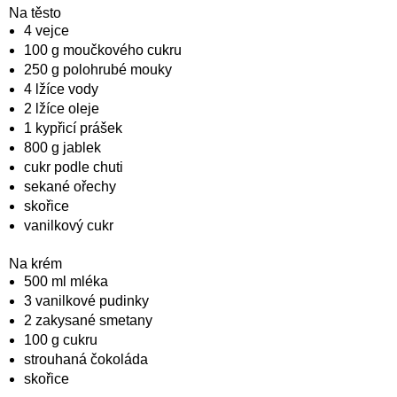
Na těsto
4 vejce
100 g moučkového cukru
250 g polohrubé mouky
4 lžíce vody
2 lžíce oleje
1 kypřicí prášek
800 g jablek
cukr podle chuti
sekané ořechy
skořice
vanilkový cukr
Na krém
500 ml mléka
3 vanilkové pudinky
2 zakysané smetany
100 g cukru
strouhaná čokoláda
skořice