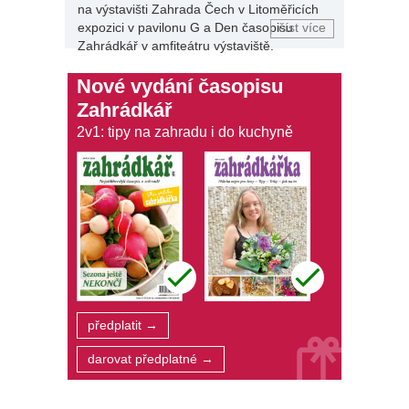
na výstavišti Zahrada Čech v Litoměřicích
expozici v pavilonu G a Den časopisu
číst více
Zahrádkář v amfiteátru výstaviště.
Nové vydání časopisu
Zahrádkář
2v1: tipy na zahradu i do kuchyně
předplatit →
darovat předplatné →