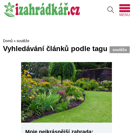
MENU
Domů
»
soutěže
Vyhledávání článků podle tagu
soutěže
Moje nejkrásnější zahrada: