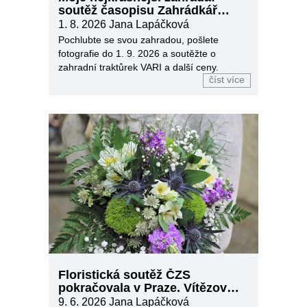
soutěž časopisu Zahrádkář
2026
1. 8. 2026
Jana Lapáčková
Pochlubte se svou zahradou, pošlete
fotografie do 1. 9. 2026 a soutěžte o
zahradní traktůrek VARI a další ceny.
číst více
Floristická soutěž ČZS
pokračovala v Praze. Vítězové
míří do finále
9. 6. 2026
Jana Lapáčková