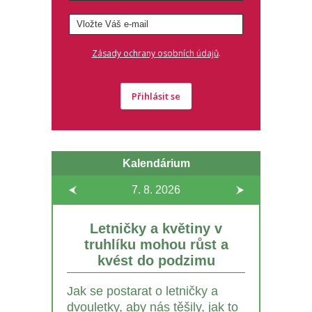
.
Zásady ochrany osobních údajů
Přihlásit se
Kalendárium
7. 8.
2026
Letničky a květiny v
truhlíku mohou růst a
kvést do podzimu
Jak se postarat o letničky a
dvouletky, aby nás těšily, jak to