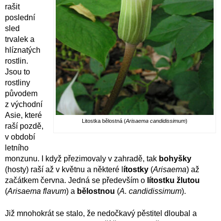
rašit
poslední
sled
trvalek a
hlíznatých
rostlin.
Jsou to
rostliny
původem
z východní
Asie, které
Litostka bělostná (
Arisaema candidissimum
)
raší pozdě,
v období
letního
monzunu. I když přezimovaly v zahradě, tak
bohyšky
(hosty) raší až v květnu a některé l
ítostky
(
Arisaema
) až
začátkem června. Jedná se především o
lítostku žlutou
(
Arisaema flavum
) a
bělostnou
(
A. candidissimum
).
Již mnohokrát se stalo, že nedočkavý pěstitel dloubal a