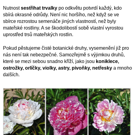
Nutnost
sestřihat trvalky
po odkvětu potvrdí každý, kdo
sbírá okrasné odrůdy. Není nic horšího, než když se ve
sbírce rozrostou semenáče jiných vlastností, než byly
mateřské rostliny. A se škodolibostí sobě vlastní vyrostou
uprostřed trsů mateřských rostlin.
Pokud pěstujeme čisté botanické druhy, vysemenění již pro
nás není tak nebezpečné. Samozřejmě s výjimkou druhů,
které se mezi sebou snadno kříží, jako jsou
koniklece,
ostrožky, orlíčky, violky, astry, pivoňky, netřesky
a mnoho
dalších.