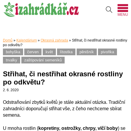
MENU
Domů
»
Kalendárium
»
Okrasná zahrada
»
Střihat, či nestřihat okrasné rostliny
po odkvětu?
bohyška
červen
květ
lítostka
pěnišník
pivoňka
trvalky
zaštipování semeníků
Střihat, či nestřihat okrasné rostliny
po odkvětu?
2. 6. 2020
Odstraňování zbytků květů je stále aktuální otázka. Tradiční
zahradníci doporučují střihat vše, z čeho nechceme sbírat
semena.
U mnoha rostlin (
kopretiny, ostrožky, chrpy, vlčí boby
) se