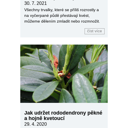
trvalky
30. 7. 2021
Všechny trvalky, které se příliš rozrostly a
na vyčerpané půdě přestávají kvést,
můžeme dělením zmladit nebo rozmnožit.
číst více
Jak udržet rododendrony pěkné
a hojně kvetoucí
29. 4. 2020