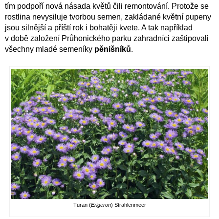
tím podpoří nová násada květů čili remontování. Protože se
rostlina nevysiluje tvorbou semen, zakládané květní pupeny
jsou silnější a příští rok i bohatěji kvete. A tak například
v době založení Průhonického parku zahradníci zaštipovali
všechny mladé semeníky
pěnišníků
.
Turan (
Erigeron
) Strahlenmeer