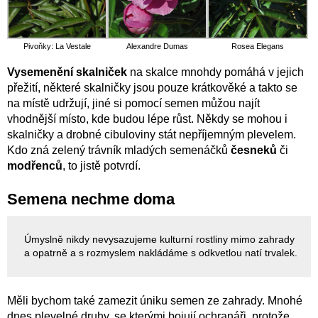
Pivoňky: La Vestale
Alexandre Dumas
Rosea Elegans
Vysemenění skalniček
na skalce mnohdy pomáhá v jejich
přežití, některé skalničky jsou pouze krátkověké a takto se
na místě udržují, jiné si pomocí semen můžou najít
vhodnější místo, kde budou lépe růst. Někdy se mohou i
skalničky a drobné cibuloviny stát nepříjemným plevelem.
Kdo zná zelený trávník mladých semenáčků
česneků
či
modřenců
, to jistě potvrdí.
Semena nechme doma
Úmyslně nikdy nevysazujeme kulturní rostliny mimo zahrady
a opatrně a s rozmyslem nakládáme s odkvetlou natí trvalek.
Měli bychom také zamezit úniku semen ze zahrady. Mnohé
dnes plevelné druhy, se kterými bojují ochranáři, protože