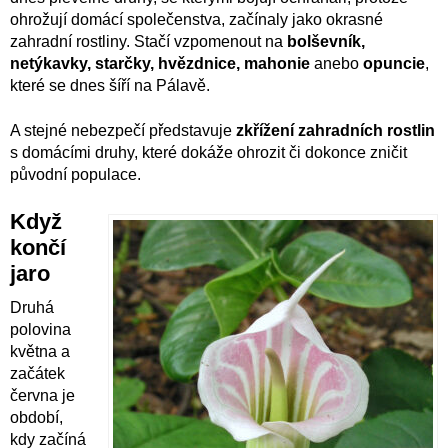
ohrožují domácí společenstva, začínaly jako okrasné
zahradní rostliny. Stačí vzpomenout na
bolševník,
netýkavky, starčky, hvězdnice, mahonie
anebo
opuncie
,
které se dnes šíří na Pálavě.
A stejné nebezpečí představuje
zkřížení zahradních rostlin
s domácími druhy, které dokáže ohrozit či dokonce zničit
původní populace.
Když
končí
jaro
Druhá
polovina
května a
začátek
června je
období,
kdy začíná