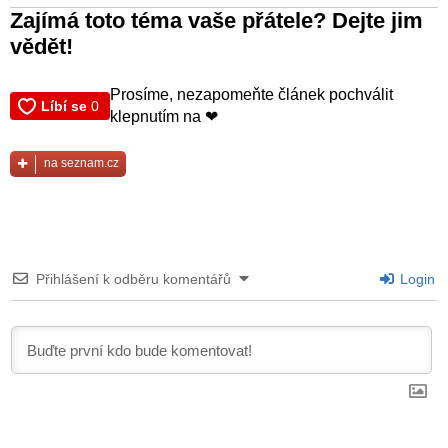
Zajímá toto téma vaše přátele? Dejte jim
vědět!
Prosíme, nezapomeňte článek pochválit
klepnutím na ❤
na seznam.cz
Přihlášení k odběru komentářů
Login