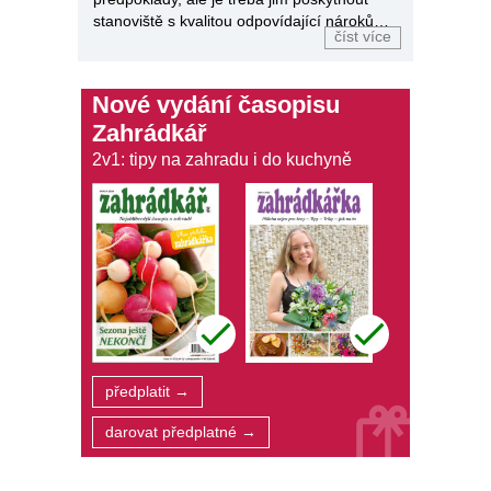
stanoviště s kvalitou odpovídající nárokům
číst více
kultivaru.
Nové vydání časopisu
Zahrádkář
2v1: tipy na zahradu i do kuchyně
předplatit →
darovat předplatné →