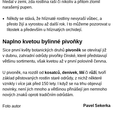
hledal v zemi, zda rostlina raší či nikoliv a přitom zlomil
narašený pupen.
Někdy se stává, že hlíznaté rostliny nevyraší vůbec, a
přesto žijí a vyrostou až další rok. I to můžeme pozorovat u
lítostek a především u hlíznatých orchidejí.
Naplno kvetou bylinné pivoňky
Sice první květy botanických druhů
pivoněk
se otevírají již
v dubnu, zahradní odrůdy pivoňky čínské, které představují
většinu sortimentu, však kvetou až v první polovině června.
U pivoněk, na rozdíl od
kosatců, denivek, lilií
či
růží
, tvoří
základ pěstovaných rostlin staré odrůdy, z nichž některé
vznikly i více jak před 150 lety. I když se na trhu objevují
novinky, není jich mnoho a většinou přinášejí jen nemnoho
nových znaků oproti tradičním odrůdám.
Pavel Sekerka
Foto autor