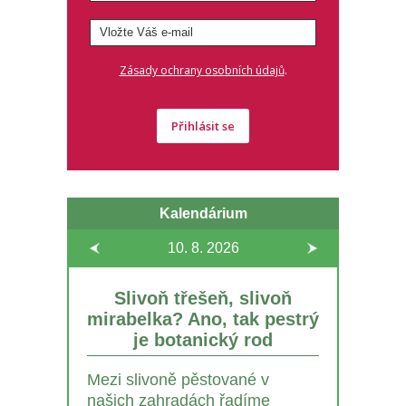
.
Zásady ochrany osobních údajů
Přihlásit se
Kalendárium
10. 8.
2026
Slivoň třešeň, slivoň
mirabelka? Ano, tak pestrý
je botanický rod
Mezi slivoně pěstované v
našich zahradách řadíme