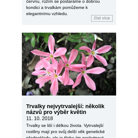
červnu, růžím se postaráme o dobrou
kondici a trvalkám pomůžeme k
elegantnímu vzhledu.
číst více
Trvalky nejvytrvalejší: několik
názvů pro výběr květin
11. 10. 2018
Trvalky se liší i délkou života. Vytrvalejší
rostliny mají pro svůj delší věk genetické
předpoklady, ale je třeba jim poskytnout