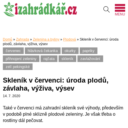
MENU
Domů
»
Zahrada
»
Zelenina a byliny
»
Plodová
»
Skleník v červenci: úroda
plodů, závlaha, výživa, výsev
červenec
hlávková čekanka
okurky
papriky
přihnojení zeleniny
rajčata
skleník
zavlažování
zelí pekingské
Skleník v červenci: úroda plodů,
závlaha, výživa, výsev
14. 7. 2020
Také v červenci má zahradní skleník své výhody, především
v podobě plné sklizně plodové zeleniny. Je však třeba o
rostliny dál pečovat.