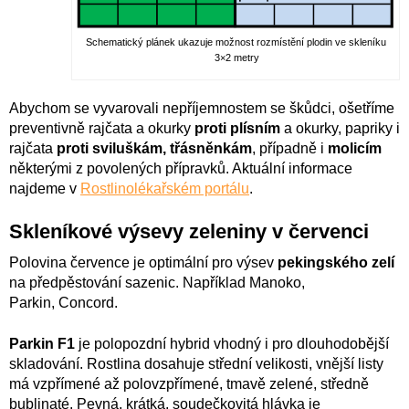
Schematický plánek ukazuje možnost rozmístění plodin ve skleníku
3×2 metry
Abychom se vyvarovali nepříjemnostem se škůdci, ošetříme
preventivně rajčata a okurky
proti plísním
a okurky, papriky i
rajčata
proti sviluškám, třásněnkám
, případně i
molicím
některými z povolených přípravků. Aktuální informace
najdeme v
Rostlinolékařském portálu
.
Skleníkové výsevy zeleniny v červenci
Polovina července je optimální pro výsev
pekingského zelí
na předpěstování sazenic. Například Manoko,
Parkin, Concord.
Parkin F1
je polopozdní hybrid vhodný i pro dlouhodobější
skladování. Rostlina dosahuje střední velikosti, vnější listy
má vzpřímené až polovzpřímené, tmavě zelené, středně
bublinaté. Pevná, krátká, soudečkovitá hlávka je