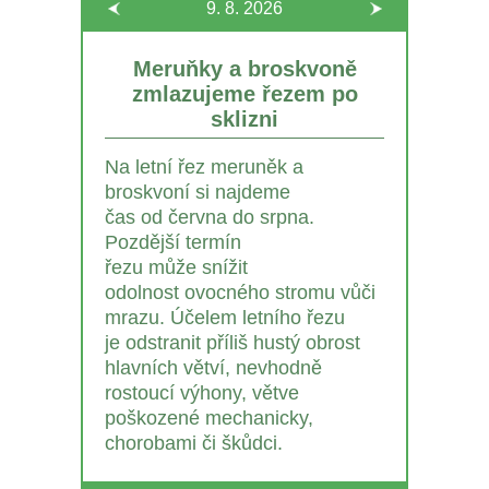
9. 8.
2026
Meruňky a broskvoně
zmlazujeme řezem po
sklizni
Na letní řez meruněk a
broskvoní si najdeme
čas od června do srpna.
Pozdější termín
řezu může snížit
odolnost ovocného stromu vůči
mrazu. Účelem letního řezu
je odstranit příliš hustý obrost
hlavních větví, nevhodně
rostoucí výhony, větve
poškozené mechanicky,
chorobami či škůdci.