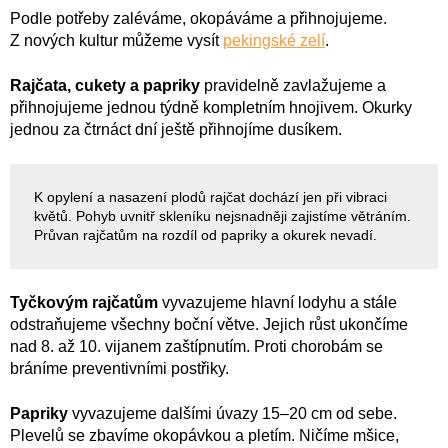
Podle potřeby zaléváme, okopáváme a přihnojujeme.
Z nových kultur můžeme vysít
pekingské zelí
.
Rajčata, cukety a papriky
pravidelně zavlažujeme a
přihnojujeme jednou týdně kompletním hnojivem. Okurky
jednou za čtrnáct dní ještě přihnojíme dusíkem.
K opylení a nasazení plodů rajčat dochází jen při vibraci
květů. Pohyb uvnitř skleníku nejsnadněji zajistíme větráním.
Průvan rajčatům na rozdíl od papriky a okurek nevadí.
Tyčkovým rajčatům
vyvazujeme hlavní lodyhu a stále
odstraňujeme všechny boční větve. Jejich růst ukončíme
nad 8. až 10. vijanem zaštípnutím. Proti chorobám se
bráníme preventivními postřiky.
Papriky
vyvazujeme dalšími úvazy 15–20 cm od sebe.
Plevelů se zbavíme okopávkou a pletím. Ničíme mšice,