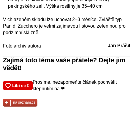
pekingského zelí. Výška rostliny je 35–40 cm.
V chlazeném skladu lze uchovat 2–3 měsíce. Zvláště typ
Pan di Zucchero je velmi zajímavou listovou zeleninou pro
podzimní sklizně.
Jan Prášil
Foto archiv autora
Zajímá toto téma vaše přátele? Dejte jim
vědět!
Prosíme, nezapomeňte článek pochválit
klepnutím na ❤
na seznam.cz