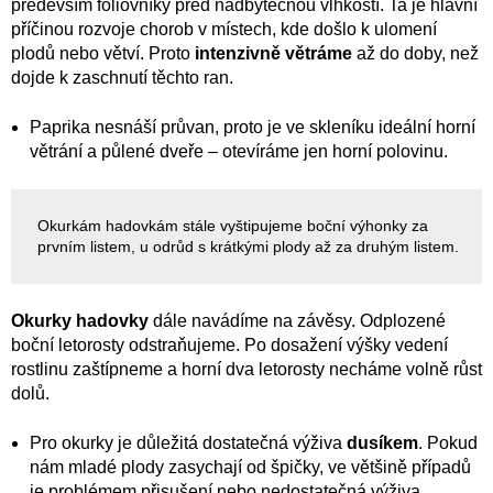
především fóliovníky před nadbytečnou vlhkostí. Ta je hlavní
příčinou rozvoje chorob v místech, kde došlo k ulomení
plodů nebo větví. Proto
intenzivně větráme
až do doby, než
dojde k zaschnutí těchto ran.
Paprika nesnáší průvan, proto je ve skleníku ideální horní
větrání a půlené dveře – otevíráme jen horní polovinu.
Okurkám hadovkám stále vyštipujeme boční výhonky za
prvním listem, u odrůd s krátkými plody až za druhým listem.
Okurky hadovky
dále navádíme na závěsy. Odplozené
boční letorosty odstraňujeme. Po dosažení výšky vedení
rostlinu zaštípneme a horní dva letorosty necháme volně růst
dolů.
Pro okurky je důležitá dostatečná výživa
dusíkem
. Pokud
nám mladé plody zasychají od špičky, ve většině případů
je problémem přisušení nebo nedostatečná výživa