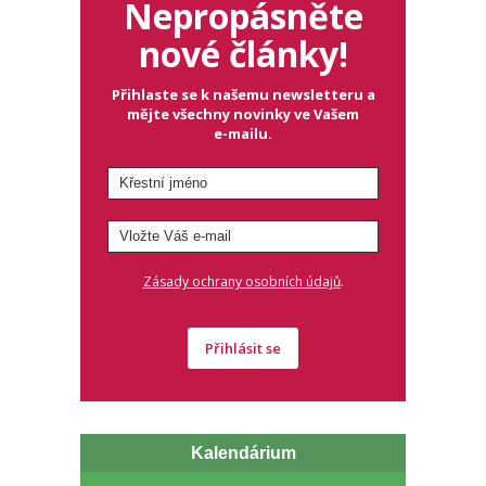
Nepropásněte
nové články!
Přihlaste se k našemu newsletteru a
mějte všechny novinky ve Vašem
e-mailu.
.
Zásady ochrany osobních údajů
Přihlásit se
Kalendárium