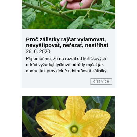
Proč zálistky rajčat vylamovat,
nevyštipovat, neřezat, nestřihat
26. 6. 2020
Připomeňme, že na rozdíl od keříčkových
odrůd vyžadují tyčkové odrůdy rajčat jak
oporu, tak pravidelně odstraňovat zálistky.
číst více