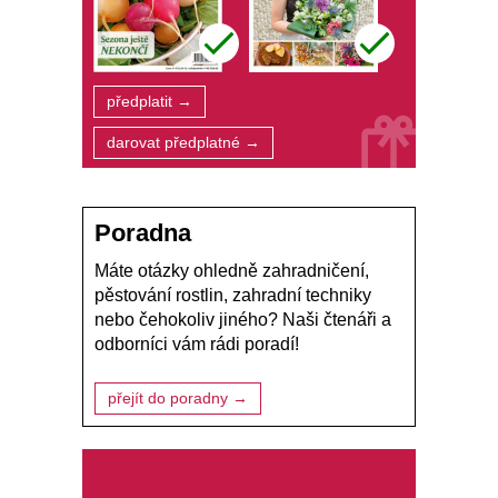
předplatit →
darovat předplatné →
Poradna
Máte otázky ohledně zahradničení,
pěstování rostlin, zahradní techniky
nebo čehokoliv jiného? Naši čtenáři a
odborníci vám rádi poradí!
přejít do poradny →