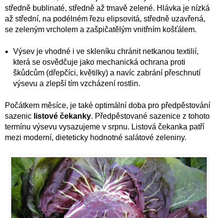
středně bublinaté, středně až tmavě zelené. Hlávka je nízká
až střední, na podélném řezu elipsovitá, středně uzavřená,
se zeleným vrcholem a zašpičatělým vnitřním košťálem.
Výsev je vhodné i ve skleníku chránit netkanou textilií,
která se osvědčuje jako mechanická ochrana proti
škůdcům (dřepčíci, květilky) a navíc zabrání přeschnutí
výsevu a zlepší tím vzcházení rostlin.
Počátkem měsíce, je také optimální doba pro předpěstování
sazenic
listové čekanky
. Předpěstované sazenice z tohoto
termínu výsevu vysazujeme v srpnu. Listová čekanka patří
mezi moderní, dieteticky hodnotné salátové zeleniny.