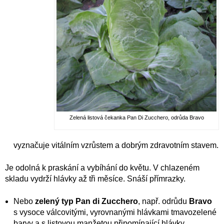
Zelená listová čekanka Pan Di Zucchero, odrůda Bravo
vyznačuje vitálním vzrůstem a dobrým zdravotním stavem.
Je odolná k praskání a vybíhání do květu. V chlazeném
skladu vydrží hlávky až tři měsíce. Snáší přímrazky.
Nebo
zelený typ
Pan di Zucchero
, např. odrůdu
Bravo
s vysoce válcovitými, vyrovnanými hlávkami tmavozelené
barvy a s listovou manžetou připomínající hlávky