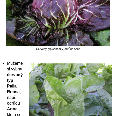
Červený typ čekanky, odrůda Anna
Můžeme
si vybrat
červený
typ
Palla
Rossa
,
např.
odrůdu
Anna
,
která se