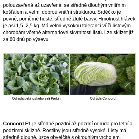
polouzavřená až uzavřená, se středně dlouhým vnitřním
košťálem a velmi dobrou vnitřní strukturou. Srdéčko je
pevné, poměrně husté, středně žluté barvy. Hmotnost hlávek
je asi 1,5–2,5 kg. Má velmi vysokou toleranci vůči listovým
chorobám včetně alternariové skvrnitosti listů. Lze sklízet již
za 60 dnů po výsevu.
Odrůda pekingského zelí Parkin
Odrůda Concord
Concord F1
je středně pozdní až pozdní odrůda pro letní a
podzimní sklizně. Rostliny jsou středně vysoké. Listy má
středně dlouhé, úzce obvejčité s okrouhlým vrcholem,