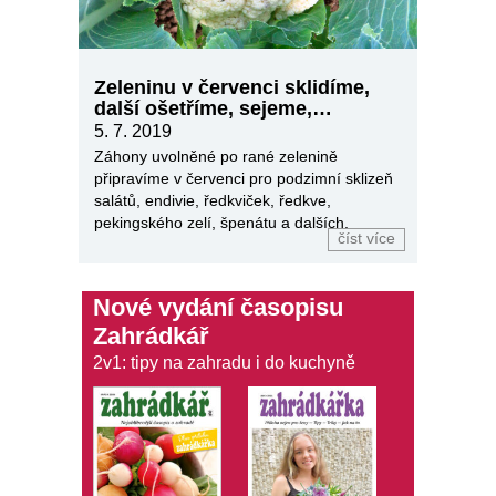
Zeleninu v červenci sklidíme,
další ošetříme, sejeme,
vysadíme
5. 7. 2019
Záhony uvolněné po rané zelenině
připravíme v červenci pro podzimní sklizeň
salátů, endivie, ředkviček, ředkve,
pekingského zelí, špenátu a dalších.
číst více
Nové vydání časopisu
Zahrádkář
2v1: tipy na zahradu i do kuchyně