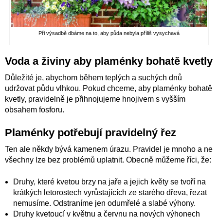
Při výsadbě dbáme na to, aby půda nebyla příliš vysychavá
Voda a živiny aby plaménky bohatě kvetly
Důležité je, abychom během teplých a suchých dnů
udržovat půdu vlhkou. Pokud chceme, aby plaménky bohatě
kvetly, pravidelně je přihnojujeme hnojivem s vyšším
obsahem fosforu.
Plaménky potřebují pravidelný řez
Ten ale někdy bývá kamenem úrazu. Pravidel je mnoho a ne
všechny lze bez problémů uplatnit. Obecně můžeme říci, že:
Druhy, které kvetou brzy na jaře a jejich květy se tvoří na
krátkých letorostech vyrůstajících ze starého dřeva, řezat
nemusíme. Odstraníme jen odumřelé a slabé výhony.
Druhy kvetoucí v květnu a červnu na nových výhonech