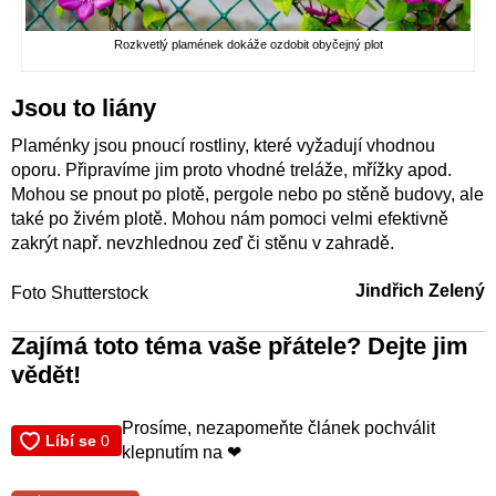
Rozkvetlý plamének dokáže ozdobit obyčejný plot
Jsou to liány
Plaménky jsou pnoucí rostliny, které vyžadují vhodnou
oporu. Připravíme jim proto vhodné treláže, mřížky apod.
Mohou se pnout po plotě, pergole nebo po stěně budovy, ale
také po živém plotě. Mohou nám pomoci velmi efektivně
zakrýt např. nevzhlednou zeď či stěnu v zahradě.
Jindřich Zelený
Foto Shutterstock
Zajímá toto téma vaše přátele? Dejte jim
vědět!
Prosíme, nezapomeňte článek pochválit
klepnutím na ❤