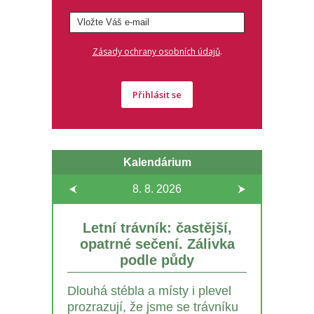
.
Zásady ochrany osobních údajů
Přihlásit se
Kalendárium
8. 8.
2026
Letní trávník: častější,
opatrné sečení. Zálivka
podle půdy
Dlouhá stébla a místy i plevel
prozrazují, že jsme se trávníku