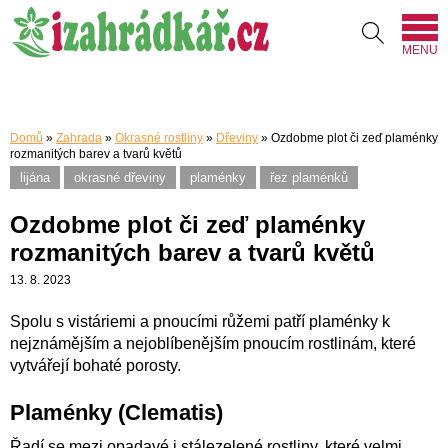
MENU
Domů
»
Zahrada
»
Okrasné rostliny
»
Dřeviny
»
Ozdobme plot či zeď plaménky
rozmanitých barev a tvarů květů
lijána
okrasné dřeviny
plaménky
řez plaménků
Ozdobme plot či zeď plaménky
rozmanitých barev a tvarů květů
13. 8. 2023
Spolu s vistáriemi a pnoucími růžemi patří plaménky k
nejznámějším a nejoblíbenějším pnoucím rostlinám, které
vytvářejí bohaté porosty.
Plaménky (Clematis)
Řadí se mezi opadavé i stálezelené rostliny, které velmi