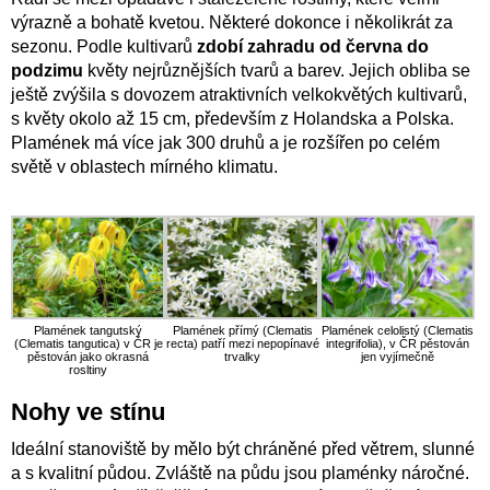
výrazně a bohatě kvetou. Některé dokonce i několikrát za
sezonu. Podle kultivarů
zdobí zahradu od června do
podzimu
květy nejrůznějších tvarů a barev. Jejich obliba se
ještě zvýšila s dovozem atraktivních velkokvětých kultivarů,
s květy okolo až 15 cm, především z Holandska a Polska.
Plamének má více jak 300 druhů a je rozšířen po celém
světě v oblastech mírného klimatu.
Plamének tangutský
Plamének přímý (Clematis
Plamének celolistý (Clematis
(Clematis tangutica) v ČR je
recta) patří mezi nepopínavé
integrifolia), v ČR pěstován
pěstován jako okrasná
trvalky
jen vyjímečně
rosltiny
Nohy ve stínu
Ideální stanoviště by mělo být chráněné před větrem, slunné
a s kvalitní půdou. Zvláště na půdu jsou plaménky náročné.