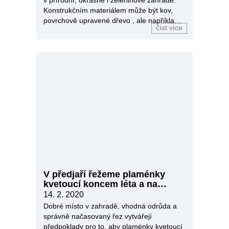
v přírodní, okrasné i zeleninové zahradě.
Konstrukčním materiálem může být kov,
povrchově upravené dřevo , ale například
číst více
i pruty vrby nebo svídy.
V předjaří řežeme plaménky
kvetoucí koncem léta a na
podzim
14. 2. 2020
Dobré místo v zahradě, vhodná odrůda a
správně načasovaný řez vytvářejí
předpoklady pro to, aby plaménky kvetoucí