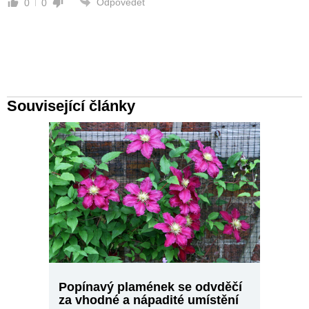
Odpovědět
0
0
Související články
Popínavý plamének se odvděčí
za vhodné a nápadité umístění