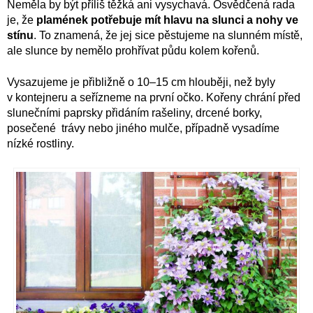
Neměla by být příliš těžká ani vysychavá. Osvědčená rada
je, že
plamének potřebuje mít hlavu na slunci a nohy ve
stínu
. To znamená, že jej sice pěstujeme na slunném místě,
ale slunce by nemělo prohřívat půdu kolem kořenů.
Vysazujeme je přibližně o 10–15 cm hlouběji, než byly
v kontejneru a seřízneme na první očko. Kořeny chrání před
slunečními paprsky přidáním rašeliny, drcené borky,
posečené trávy nebo jiného mulče, případně vysadíme
nízké rostliny.