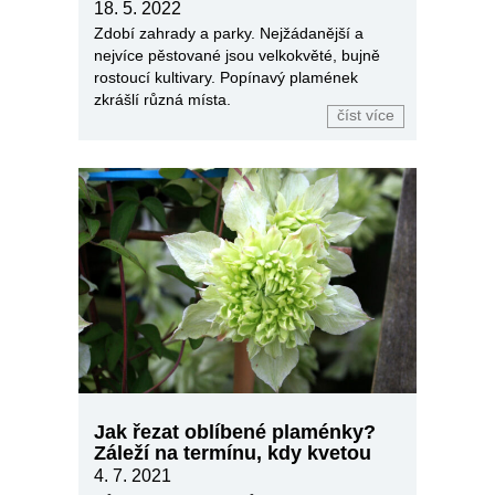
18. 5. 2022
Zdobí zahrady a parky. Nejžádanější a
nejvíce pěstované jsou velkokvěté, bujně
rostoucí kultivary. Popínavý plamének
zkrášlí různá místa.
číst více
Jak řezat oblíbené plaménky?
Záleží na termínu, kdy kvetou
4. 7. 2021