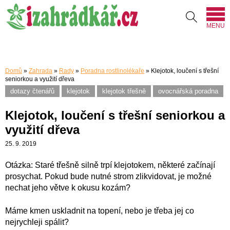
MENU
Domů
»
Zahrada
»
Rady
»
Poradna rostlinolékaře
»
Klejotok, loučení s třešní
seniorkou a využití dřeva
dotazy čtenářů
klejotok
klejotok třešně
ovocnářská poradna
Klejotok, loučení s třešní seniorkou a
využití dřeva
25. 9. 2019
Otázka: Staré třešně silně trpí klejotokem, některé začínají
prosychat. Pokud bude nutné strom zlikvidovat, je možné
nechat jeho větve k okusu kozám?
Máme kmen uskladnit na topení, nebo je třeba jej co
nejrychleji spálit?