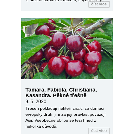
číst více
něm.
Tamara, Fabiola, Christiana,
Kasandra. Pěkné třešně
9. 5. 2020
Třešeň pokládají někteří znalci za domácí
evropský druh, jiní za její pravlast považují
Asii. Všeobecné oblibě se těší hned z
několika důvodů.
číst více