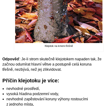
Klejotok na kmeni třešně
Odpověď
: Je-li strom skutečně klejotokem napaden tak, že
začnou odumírat hlavní větve a postupně celá koruna
třešně, nezbývá, než jej zlikvidovat.
Příčin klejotoku je více:
nevhodné prostředí,
vysoká hladina podzemní vody,
nevhodné zapěstování koruny výhony rostoucími
z jednoho místa,