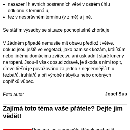
nasazení hlavních postranních větví v ostrém úhlu
odklonu k terminálu,
řez v nesprávném termínu (v zimě) a jiné.
Se stářím výsadby se situace pochopitelně zhoršuje.
V žádném případě nemusíte mít obavu předložit větve,
dokud jsou ještě ve vegetaci, jako pamlsek kozám, králíkům
nebo jinému domácímu zvířectvu ani uskladnit staré kmeny
na topení. Jsou-li však dosud zdravé, je škoda s nimi topit,
dřevo třešní je považováno za jedno z nejcennějších u
řezbářů, truhlářů a při výrobě nábytku nebo drobných
doplňků vůbec.
Josef Sus
Foto autor
Zajímá toto téma vaše přátele? Dejte jim
vědět!
Prosíme, nezapomeňte článek pochválit