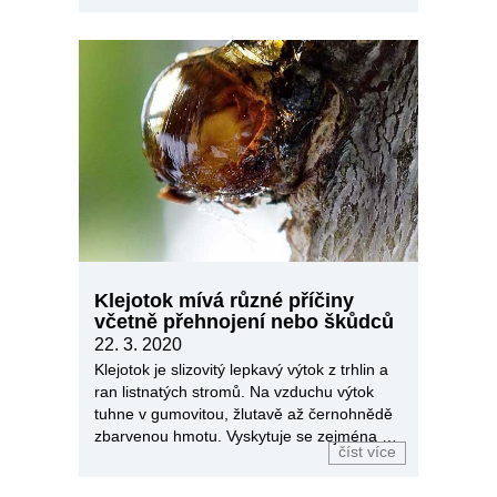
Klejotok mívá různé příčiny
včetně přehnojení nebo škůdců
22. 3. 2020
Klejotok je slizovitý lepkavý výtok z trhlin a
ran listnatých stromů. Na vzduchu výtok
tuhne v gumovitou, žlutavě až černohnědě
zbarvenou hmotu. Vyskytuje se zejména u
číst více
peckovin.