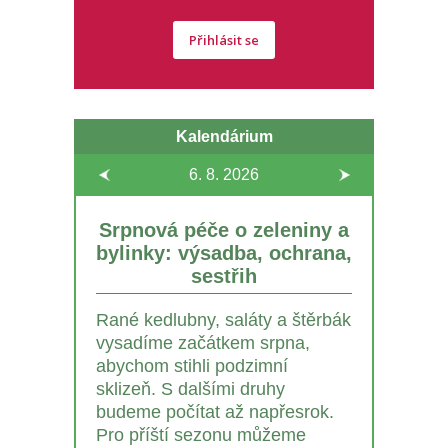
Přihlásit se
Kalendárium
6. 8.
2026
Srpnová péče o zeleniny a
bylinky: výsadba, ochrana,
sestřih
Rané kedlubny, saláty a štěrbák
vysadíme začátkem srpna,
abychom stihli podzimní
sklizeň. S dalšími druhy
budeme počítat až napřesrok.
Pro příští sezonu můžeme