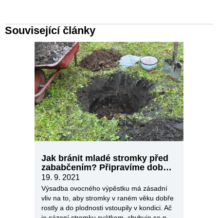
Související články
Jak bránit mladé stromky před
zababčením? Připravíme dobře
půdu
19. 9. 2021
Výsadba ovocného výpěstku má zásadní
vliv na to, aby stromky v raném věku dobře
rostly a do plodnosti vstoupily v kondici. Ač
je sázení stromku svátkem, chybuje se při