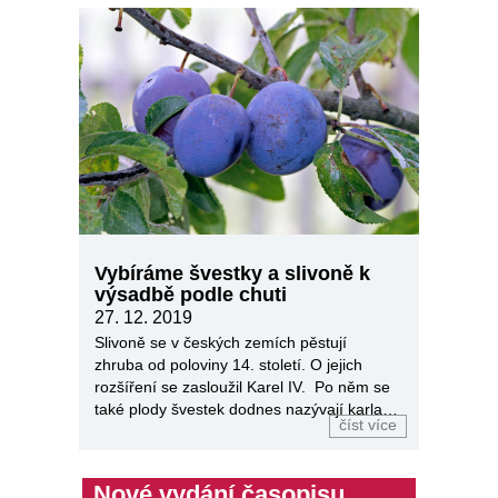
Vybíráme švestky a slivoně k
výsadbě podle chuti
27. 12. 2019
Slivoně se v českých zemích pěstují
zhruba od poloviny 14. století. O jejich
rozšíření se zasloužil Karel IV. Po něm se
také plody švestek dodnes nazývají karlata
číst více
– kadlátky.
Nové vydání časopisu