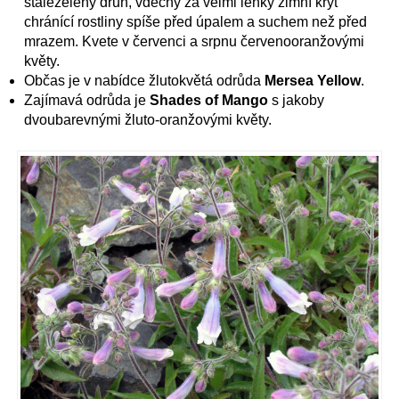
stálezelený druh, vděčný za velmi lehký zimní kryt
chránící rostliny spíše před úpalem a suchem než před
mrazem. Kvete v červenci a srpnu červenooranžovými
květy.
Občas je v nabídce žlutokvětá odrůda
Mersea Yellow
.
Zajímavá odrůda je
Shades of Mango
s jakoby
dvoubarevnými žluto-oranžovými květy.