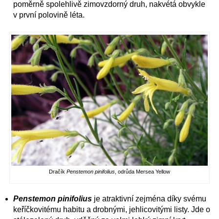
poměrně spolehlivě zimovzdorný druh, nakvétá obvykle
v první polovině léta.
Dračík
Penstemon pinifolius
, odrůda Mersea Yellow
Penstemon pinifolius
je atraktivní zejména díky svému
keříčkovitému habitu a drobnými, jehlicovitými listy. Jde o