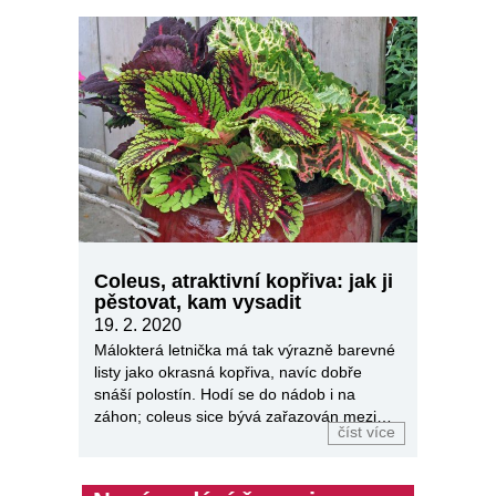
Coleus, atraktivní kopřiva: jak ji
pěstovat, kam vysadit
19. 2. 2020
Málokterá letnička má tak výrazně barevné
listy jako okrasná kopřiva, navíc dobře
snáší polostín. Hodí se do nádob i na
záhon; coleus sice bývá zařazován mezi
číst více
hrnkové květiny, ale moderní odrůdy
rozšířily jeho…