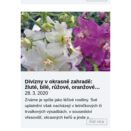
Divizny v okrasné zahradě:
žluté, bílé, růžové, oranžové…
28. 3. 2020
Známe je spíše jako léčivé rostliny. Své
uplatnění však nacházejí v letničkových či
trvalkových výsadbách, v sousedství
vřesovišť, okrasných keřů a jinde v
číst více
zahradě.