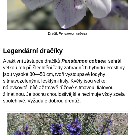
Dračík
Penstemon cobaea
Legendární dračíky
Atraktivní zástupce dračíků
Penstemon cobaea
sehrál
velkou roli při šlechtění řady zahradních hybridů. Rostliny
jsou vysoké 30—50 cm, tvoří vystoupavé lodyhy
s tmavozelenými, lesklými listy. Květy jsou velké,
nálevkovité, bílé až tmavě růžové s tmavou, fialovou
žilnatinou. Je trochu choulostivější a nezimuje vždy zcela
spolehlivě. Vyžaduje dobrou drenáž.