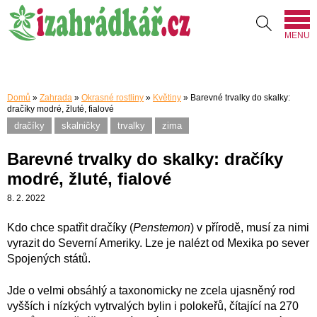
MENU
Domů
»
Zahrada
»
Okrasné rostliny
»
Květiny
»
Barevné trvalky do skalky:
dračíky modré, žluté, fialové
dračíky
skalničky
trvalky
zima
Barevné trvalky do skalky: dračíky
modré, žluté, fialové
8. 2. 2022
Kdo chce spatřit dračíky (
Penstemon
) v přírodě, musí za nimi
vyrazit do Severní Ameriky. Lze je nalézt od Mexika po sever
Spojených států.
Jde o velmi obsáhlý a taxonomicky ne zcela ujasněný rod
vyšších i nízkých vytrvalých bylin i polokeřů, čítající na 270