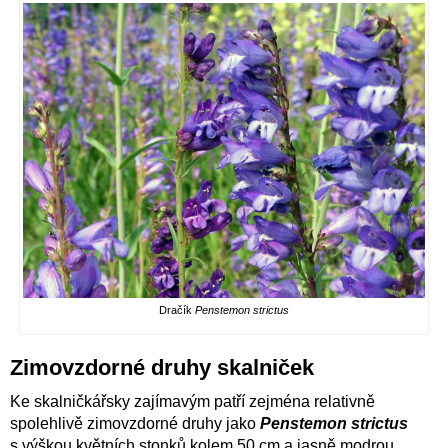
Dračík
Penstemon strictus
Zimovzdorné druhy skalniček
Ke skalničkářsky zajímavým patří zejména relativně
spolehlivě zimovzdorné druhy jako
Penstemon strictus
s výškou květních stonků kolem 50 cm a jasně modrou