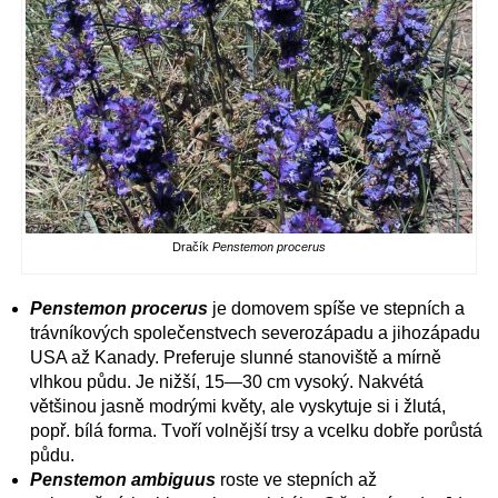
Dračík
Penstemon procerus
Penstemon procerus
je domovem spíše ve stepních a
trávníkových společenstvech severozápadu a jihozápadu
USA až Kanady. Preferuje slunné stanoviště a mírně
vlhkou půdu. Je nižší, 15—30 cm vysoký. Nakvétá
většinou jasně modrými květy, ale vyskytuje si i žlutá,
popř. bílá forma. Tvoří volnější trsy a vcelku dobře porůstá
půdu.
Penstemon ambiguus
roste ve stepních až