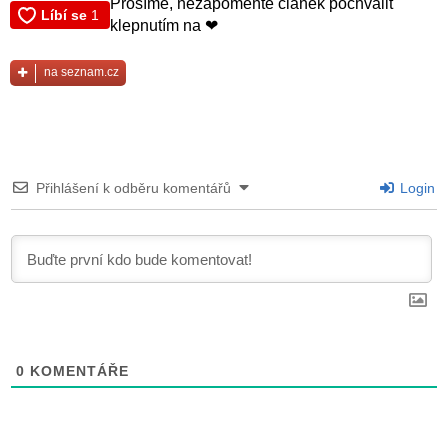
Prosíme, nezapomeňte článek pochválit
klepnutím na ❤
na seznam.cz
Přihlášení k odběru komentářů
Login
0
KOMENTÁŘE