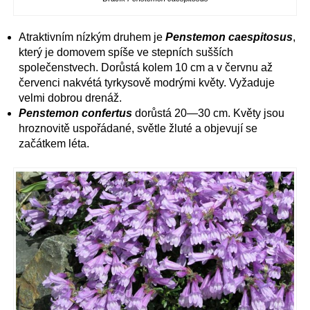
Atraktivním nízkým druhem je
Penstemon caespitosus
,
který je domovem spíše ve stepních sušších
společenstvech. Dorůstá kolem 10 cm a v červnu až
červenci nakvétá tyrkysově modrými květy. Vyžaduje
velmi dobrou drenáž.
Penstemon confertus
dorůstá 20—30 cm. Květy jsou
hroznovitě uspořádané, světle žluté a objevují se
začátkem léta.