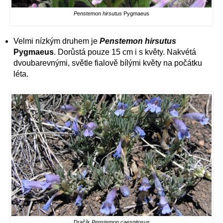
Penstemon hirsutus
Pygmaeus
Velmi nízkým druhem je
Penstemon hirsutus
Pygmaeus
. Dorůstá pouze 15 cm i s květy. Nakvétá
dvoubarevnými, světle fialově bílými květy na počátku
léta.
Dračík
Penstemon caespitosus