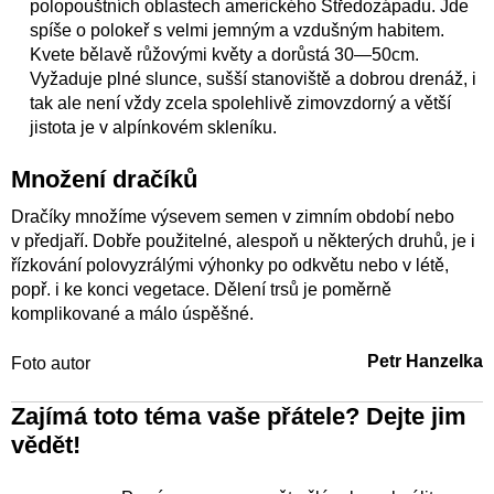
polopouštních oblastech amerického Středozápadu. Jde
spíše o polokeř s velmi jemným a vzdušným habitem.
Kvete bělavě růžovými květy a dorůstá 30—50cm.
Vyžaduje plné slunce, sušší stanoviště a dobrou drenáž, i
tak ale není vždy zcela spolehlivě zimovzdorný a větší
jistota je v alpínkovém skleníku.
Množení dračíků
Dračíky množíme výsevem semen v zimním období nebo
v předjaří. Dobře použitelné, alespoň u některých druhů, je i
řízkování polovyzrálými výhonky po odkvětu nebo v létě,
popř. i ke konci vegetace. Dělení trsů je poměrně
komplikované a málo úspěšné.
Petr Hanzelka
Foto autor
Zajímá toto téma vaše přátele? Dejte jim
vědět!