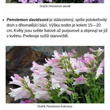
Dračík
Penstemon davidii
Penstemon davidsonii
je stálezelený, spíše polokeřovitý
druh s dřevnatějící bází. Výška rostlin je kolem 15—20
cm. Květy jsou světle fialové až purpurové a objevují se již
v květnu. Preferuje sušší stanoviště.
Dračík
Penstemon fruticosus