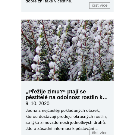
dobře zní také v češtině.
číst více
„Přežije zimu?“ ptají se
pěstitelé na odolnost rostlin k
mrazu
9. 10. 2020
Jedna z nejčastěji pokládaných otázek,
kterou dostávají prodejci okrasných rostlin,
se týká zimovzdornosti jednotlivých druhů.
Jde o zásadní informaci k pěstování
číst více
trvalek.