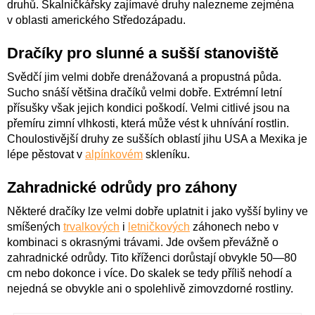
druhů. Skalničkářsky zajímavé druhy nalezneme zejména
v oblasti amerického Středozápadu.
Dračíky pro slunné a sušší stanoviště
Svědčí jim velmi dobře drenážovaná a propustná půda.
Sucho snáší většina dračíků velmi dobře. Extrémní letní
přísušky však jejich kondici poškodí. Velmi citlivé jsou na
přemíru zimní vlhkosti, která může vést k uhnívání rostlin.
Choulostivější druhy ze sušších oblastí jihu USA a Mexika je
lépe pěstovat v
alpínkovém
skleníku.
Zahradnické odrůdy pro záhony
Některé dračíky lze velmi dobře uplatnit i jako vyšší byliny ve
smíšených
trvalkových
i
letničkových
záhonech nebo v
kombinaci s okrasnými trávami. Jde ovšem převážně o
zahradnické odrůdy. Tito kříženci dorůstají obvykle 50—80
cm nebo dokonce i více. Do skalek se tedy příliš nehodí a
nejedná se obvykle ani o spolehlivě zimovzdorné rostliny.