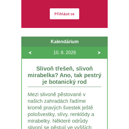
Přihlásit se
Kalendárium
10. 8.
2026
Slivoň třešeň, slivoň
mirabelka? Ano, tak pestrý
je botanický rod
Mezi slivoně pěstované v
našich zahradách řadíme
kromě pravých švestek ještě
pološvestky, slívy, renklódy a
mirabelky. Některé odrůdy
slivoní se pěstují ve vyšších